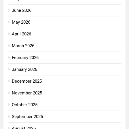
June 2026
May 2026
April 2026
March 2026
February 2026
January 2026
December 2025
November 2025
October 2025
September 2025
August 2025