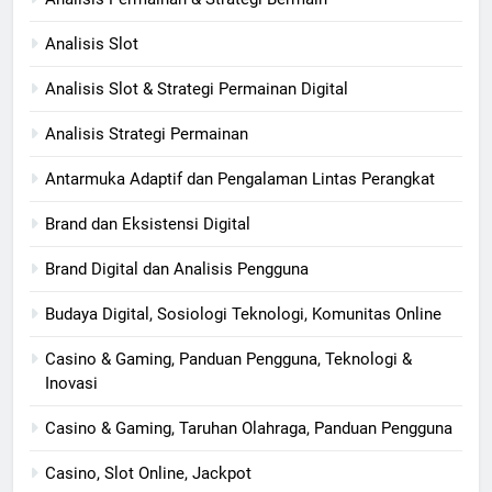
Analisis Slot
Analisis Slot & Strategi Permainan Digital
Analisis Strategi Permainan
Antarmuka Adaptif dan Pengalaman Lintas Perangkat
Brand dan Eksistensi Digital
Brand Digital dan Analisis Pengguna
Budaya Digital, Sosiologi Teknologi, Komunitas Online
Casino & Gaming, Panduan Pengguna, Teknologi &
Inovasi
Casino & Gaming, Taruhan Olahraga, Panduan Pengguna
Casino, Slot Online, Jackpot