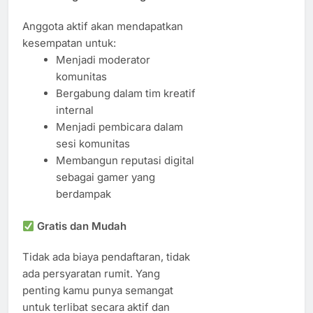
Anggota aktif akan mendapatkan
kesempatan untuk:
Menjadi moderator
komunitas
Bergabung dalam tim kreatif
internal
Menjadi pembicara dalam
sesi komunitas
Membangun reputasi digital
sebagai gamer yang
berdampak
Gratis dan Mudah
Tidak ada biaya pendaftaran, tidak
ada persyaratan rumit. Yang
penting kamu punya semangat
untuk terlibat secara aktif dan