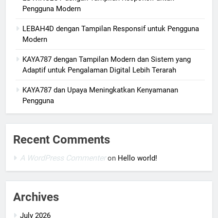
Pengguna Modern
LEBAH4D dengan Tampilan Responsif untuk Pengguna
Modern
KAYA787 dengan Tampilan Modern dan Sistem yang
Adaptif untuk Pengalaman Digital Lebih Terarah
KAYA787 dan Upaya Meningkatkan Kenyamanan
Pengguna
Recent Comments
A WordPress Commenter
on
Hello world!
Archives
July 2026