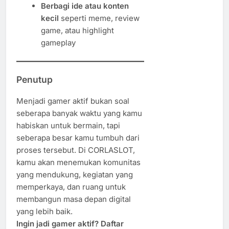
Berbagi ide atau konten
kecil
seperti meme, review
game, atau highlight
gameplay
Penutup
Menjadi gamer aktif bukan soal
seberapa banyak waktu yang kamu
habiskan untuk bermain, tapi
seberapa besar kamu tumbuh dari
proses tersebut. Di CORLASLOT,
kamu akan menemukan komunitas
yang mendukung, kegiatan yang
memperkaya, dan ruang untuk
membangun masa depan digital
yang lebih baik.
Ingin jadi gamer aktif? Daftar