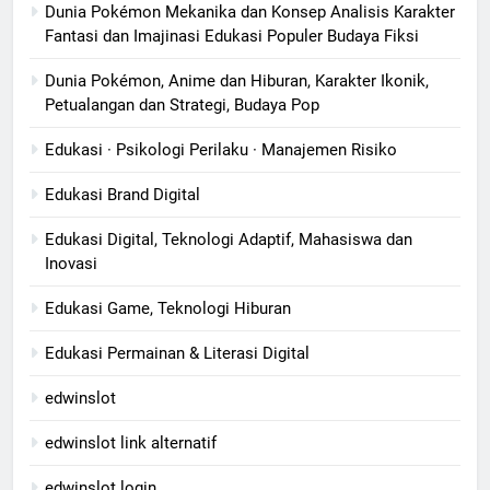
Dunia Pokémon Mekanika dan Konsep Analisis Karakter
Fantasi dan Imajinasi Edukasi Populer Budaya Fiksi
Dunia Pokémon, Anime dan Hiburan, Karakter Ikonik,
Petualangan dan Strategi, Budaya Pop
Edukasi · Psikologi Perilaku · Manajemen Risiko
Edukasi Brand Digital
Edukasi Digital, Teknologi Adaptif, Mahasiswa dan
Inovasi
Edukasi Game, Teknologi Hiburan
Edukasi Permainan & Literasi Digital
edwinslot
edwinslot link alternatif
edwinslot login