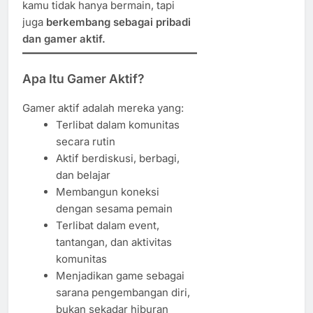
kamu tidak hanya bermain, tapi
juga
berkembang sebagai pribadi
dan gamer aktif.
Apa Itu Gamer Aktif?
Gamer aktif adalah mereka yang:
Terlibat dalam komunitas
secara rutin
Aktif berdiskusi, berbagi,
dan belajar
Membangun koneksi
dengan sesama pemain
Terlibat dalam event,
tantangan, dan aktivitas
komunitas
Menjadikan game sebagai
sarana pengembangan diri,
bukan sekadar hiburan