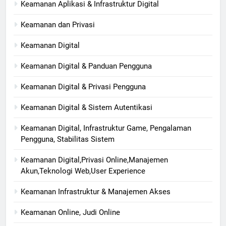
Keamanan Aplikasi & Infrastruktur Digital
Keamanan dan Privasi
Keamanan Digital
Keamanan Digital & Panduan Pengguna
Keamanan Digital & Privasi Pengguna
Keamanan Digital & Sistem Autentikasi
Keamanan Digital, Infrastruktur Game, Pengalaman
Pengguna, Stabilitas Sistem
Keamanan Digital,Privasi Online,Manajemen
Akun,Teknologi Web,User Experience
Keamanan Infrastruktur & Manajemen Akses
Keamanan Online, Judi Online