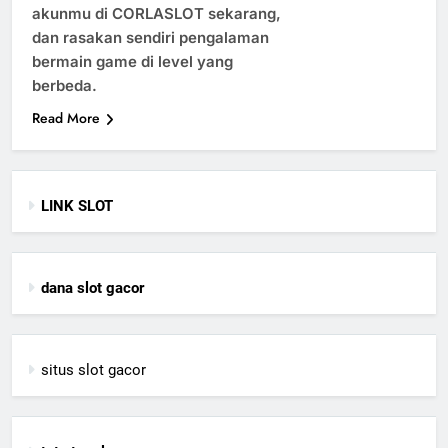
akunmu di CORLASLOT sekarang,
dan rasakan sendiri pengalaman
bermain game di level yang
berbeda.
Read More
LINK SLOT
dana slot gacor
situs slot gacor