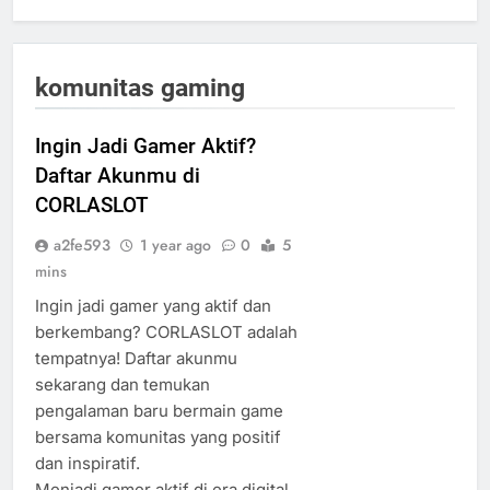
komunitas gaming
Ingin Jadi Gamer Aktif?
Daftar Akunmu di
CORLASLOT
a2fe593
1 year ago
0
5
mins
Ingin jadi gamer yang aktif dan
berkembang? CORLASLOT adalah
tempatnya! Daftar akunmu
sekarang dan temukan
pengalaman baru bermain game
bersama komunitas yang positif
dan inspiratif.
Menjadi gamer aktif di era digital