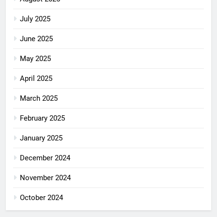
July 2025
June 2025
May 2025
April 2025
March 2025
February 2025
January 2025
December 2024
November 2024
October 2024