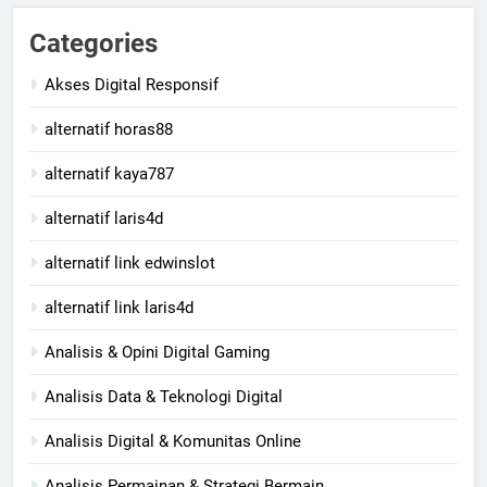
Categories
Akses Digital Responsif
alternatif horas88
alternatif kaya787
alternatif laris4d
alternatif link edwinslot
alternatif link laris4d
Analisis & Opini Digital Gaming
Analisis Data & Teknologi Digital
Analisis Digital & Komunitas Online
Analisis Permainan & Strategi Bermain