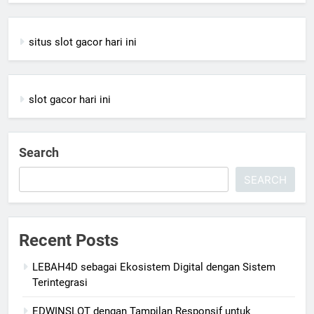
situs slot gacor hari ini
slot gacor hari ini
Search
SEARCH
Recent Posts
LEBAH4D sebagai Ekosistem Digital dengan Sistem
Terintegrasi
EDWINSLOT dengan Tampilan Responsif untuk