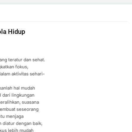
la Hidup
ang teratur dan sehat.
katkan fokus,
alam aktivitas sehari-
ukanlah hal mudah
 dari lingkungan
teralihkan, suasana
t membuat seseorang
ntu menjaga
n diatur dengan baik,
okus lebih mudah