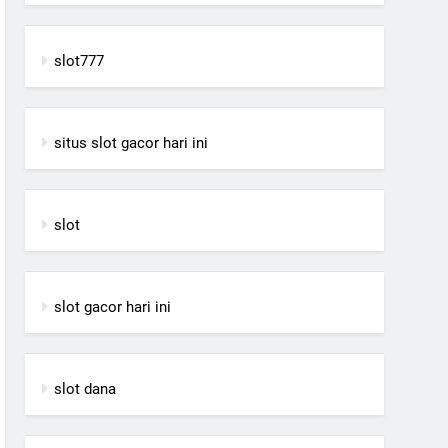
slot777
situs slot gacor hari ini
slot
slot gacor hari ini
slot dana