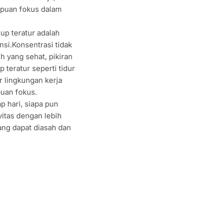
mpuan fokus dalam
up teratur adalah
si.Konsentrasi tidak
h yang sehat, pikiran
 teratur seperti tidur
 lingkungan kerja
uan fokus.
p hari, siapa pun
vitas dengan lebih
yang dapat diasah dan