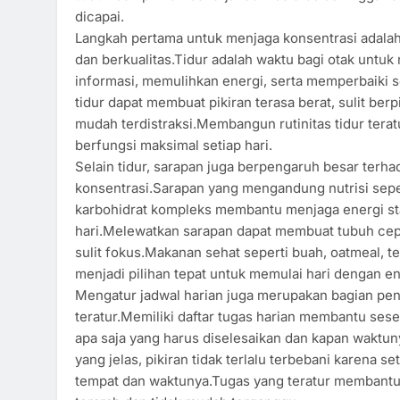
dicapai.
Langkah pertama untuk menjaga konsentrasi adalah
dan berkualitas.Tidur adalah waktu bagi otak untu
informasi, memulihkan energi, serta memperbaiki s
tidur dapat membuat pikiran terasa berat, sulit berpi
mudah terdistraksi.Membangun rutinitas tidur tera
berfungsi maksimal setiap hari.
Selain tidur, sarapan juga berpengaruh besar terha
konsentrasi.Sarapan yang mengandung nutrisi sepert
karbohidrat kompleks membantu menjaga energi st
hari.Melewatkan sarapan dapat membuat tubuh cepa
sulit fokus.Makanan sehat seperti buah, oatmeal, te
menjadi pilihan tepat untuk memulai hari dengan e
Mengatur jadwal harian juga merupakan bagian pent
teratur.Memiliki daftar tugas harian membantu se
apa saja yang harus diselesaikan dan kapan waktu
yang jelas, pikiran tidak terlalu terbebani karena set
tempat dan waktunya.Tugas yang teratur membantu 