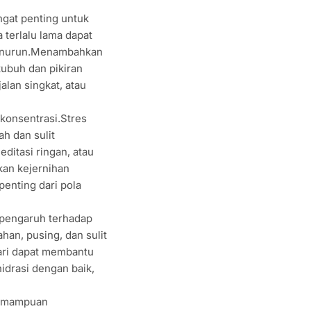
ngat penting untuk
 terlalu lama dapat
enurun.Menambahkan
tubuh dan pikiran
alan singkat, atau
konsentrasi.Stres
ah dan sulit
ditasi ringan, atau
an kejernihan
penting dari pola
rpengaruh terhadap
an, pusing, dan sulit
ari dapat membantu
hidrasi dengan baik,
kemampuan