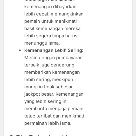
kemenangan dibayarkan
lebih cepat, memungkinkan
pemain untuk menikmati
hasil kemenangan mereka
lebih segera tanpa harus
menunggu lama.
Kemenangan Lebih Sering:
Mesin dengan pembayaran
terbaik juga cenderung
memberikan kemenangan
lebih sering, meskipun
mungkin tidak sebesar
jackpot besar. Kemenangan
yang lebih sering ini
membantu menjaga pemain
tetap terlibat dan menikmati
permainan lebih lama.