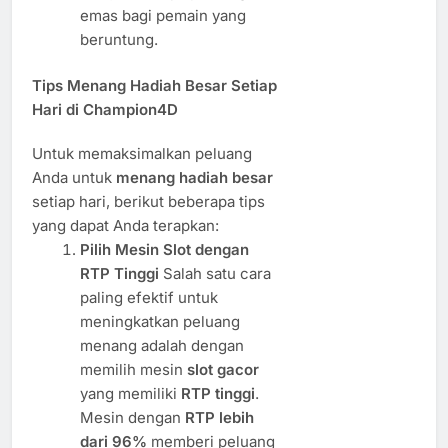
emas bagi pemain yang
beruntung.
Tips Menang Hadiah Besar Setiap
Hari di Champion4D
Untuk memaksimalkan peluang
Anda untuk
menang hadiah besar
setiap hari, berikut beberapa tips
yang dapat Anda terapkan:
Pilih Mesin Slot dengan
RTP Tinggi
Salah satu cara
paling efektif untuk
meningkatkan peluang
menang adalah dengan
memilih mesin
slot gacor
yang memiliki
RTP tinggi
.
Mesin dengan
RTP lebih
dari 96%
memberi peluang