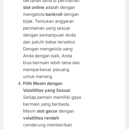
bertahan lama di permainan
slot online
adalah dengan
mengelola
bankroll
dengan
bijak. Tentukan anggaran
permainan yang sesuai
dengan kemampuan Anda
dan patuhi batas tersebut.
Dengan mengelola uang
Anda dengan baik, Anda
bisa bermain lebih lama dan
memperbesar peluang
untuk menang.
Pilih Mesin dengan
Volatilitas yang Sesuai
Setiap pemain memiliki gaya
bermain yang berbeda.
Mesin
slot gacor
dengan
volatilitas rendah
cenderung memberikan