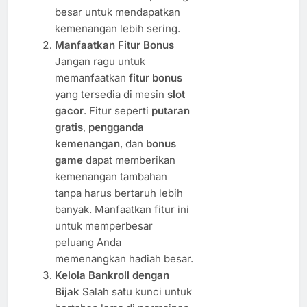
besar untuk mendapatkan
kemenangan lebih sering.
Manfaatkan Fitur Bonus
Jangan ragu untuk
memanfaatkan
fitur bonus
yang tersedia di mesin
slot
gacor
. Fitur seperti
putaran
gratis
,
pengganda
kemenangan
, dan
bonus
game
dapat memberikan
kemenangan tambahan
tanpa harus bertaruh lebih
banyak. Manfaatkan fitur ini
untuk memperbesar
peluang Anda
memenangkan hadiah besar.
Kelola Bankroll dengan
Bijak
Salah satu kunci untuk