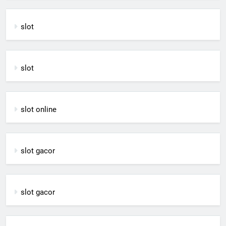
slot
slot
slot online
slot gacor
slot gacor