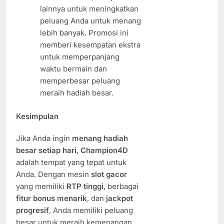
lainnya untuk meningkatkan
peluang Anda untuk menang
lebih banyak. Promosi ini
memberi kesempatan ekstra
untuk memperpanjang
waktu bermain dan
memperbesar peluang
meraih hadiah besar.
Kesimpulan
Jika Anda ingin
menang hadiah
besar setiap hari
,
Champion4D
adalah tempat yang tepat untuk
Anda. Dengan mesin
slot gacor
yang memiliki
RTP tinggi
, berbagai
fitur bonus menarik
, dan
jackpot
progresif
, Anda memiliki peluang
besar untuk meraih kemenangan