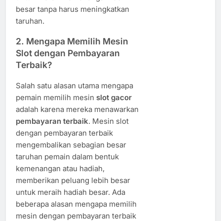
besar tanpa harus meningkatkan
taruhan.
2.
Mengapa Memilih Mesin
Slot dengan Pembayaran
Terbaik?
Salah satu alasan utama mengapa
pemain memilih mesin
slot gacor
adalah karena mereka menawarkan
pembayaran terbaik
. Mesin slot
dengan pembayaran terbaik
mengembalikan sebagian besar
taruhan pemain dalam bentuk
kemenangan atau hadiah,
memberikan peluang lebih besar
untuk meraih hadiah besar. Ada
beberapa alasan mengapa memilih
mesin dengan pembayaran terbaik