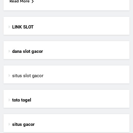
Read More
LINK SLOT
dana slot gacor
situs slot gacor
toto togel
situs gacor