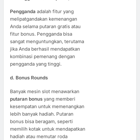
Pengganda
adalah fitur yang
melipatgandakan kemenangan
Anda selama putaran gratis atau
fitur bonus. Pengganda bisa
sangat menguntungkan, terutama
jika Anda berhasil mendapatkan
kombinasi pemenang dengan
pengganda yang tinggi.
d.
Bonus Rounds
Banyak mesin slot menawarkan
putaran bonus
yang memberi
kesempatan untuk memenangkan
lebih banyak hadiah. Putaran
bonus bisa beragam, seperti
memilih kotak untuk mendapatkan
hadiah atau memutar roda