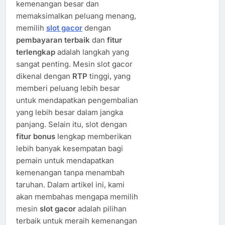
kemenangan besar dan
memaksimalkan peluang menang,
memilih
slot gacor
dengan
pembayaran terbaik
dan
fitur
terlengkap
adalah langkah yang
sangat penting. Mesin slot gacor
dikenal dengan
RTP
tinggi, yang
memberi peluang lebih besar
untuk mendapatkan pengembalian
yang lebih besar dalam jangka
panjang. Selain itu, slot dengan
fitur bonus
lengkap memberikan
lebih banyak kesempatan bagi
pemain untuk mendapatkan
kemenangan tanpa menambah
taruhan. Dalam artikel ini, kami
akan membahas mengapa memilih
mesin
slot gacor
adalah pilihan
terbaik untuk meraih kemenangan