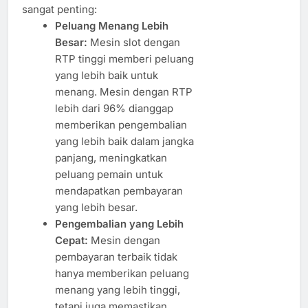
sangat penting:
Peluang Menang Lebih
Besar:
Mesin slot dengan
RTP tinggi memberi peluang
yang lebih baik untuk
menang. Mesin dengan RTP
lebih dari 96% dianggap
memberikan pengembalian
yang lebih baik dalam jangka
panjang, meningkatkan
peluang pemain untuk
mendapatkan pembayaran
yang lebih besar.
Pengembalian yang Lebih
Cepat:
Mesin dengan
pembayaran terbaik tidak
hanya memberikan peluang
menang yang lebih tinggi,
tetapi juga memastikan