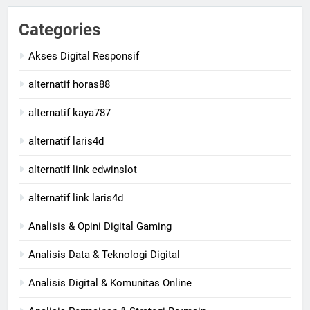
Categories
Akses Digital Responsif
alternatif horas88
alternatif kaya787
alternatif laris4d
alternatif link edwinslot
alternatif link laris4d
Analisis & Opini Digital Gaming
Analisis Data & Teknologi Digital
Analisis Digital & Komunitas Online