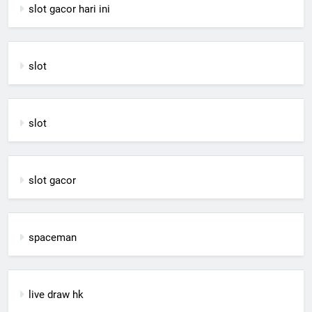
slot gacor hari ini
slot
slot
slot gacor
spaceman
live draw hk