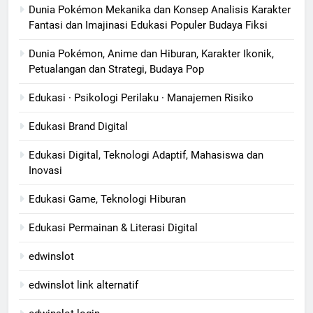
Dunia Pokémon Mekanika dan Konsep Analisis Karakter
Fantasi dan Imajinasi Edukasi Populer Budaya Fiksi
Dunia Pokémon, Anime dan Hiburan, Karakter Ikonik,
Petualangan dan Strategi, Budaya Pop
Edukasi · Psikologi Perilaku · Manajemen Risiko
Edukasi Brand Digital
Edukasi Digital, Teknologi Adaptif, Mahasiswa dan
Inovasi
Edukasi Game, Teknologi Hiburan
Edukasi Permainan & Literasi Digital
edwinslot
edwinslot link alternatif