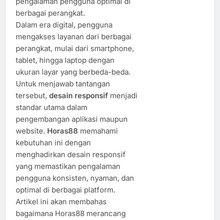
pengalaman pengguna optimal di
berbagai perangkat.
Dalam era digital, pengguna
mengakses layanan dari berbagai
perangkat, mulai dari smartphone,
tablet, hingga laptop dengan
ukuran layar yang berbeda-beda.
Untuk menjawab tantangan
tersebut,
desain responsif
menjadi
standar utama dalam
pengembangan aplikasi maupun
website.
Horas88
memahami
kebutuhan ini dengan
menghadirkan desain responsif
yang memastikan pengalaman
pengguna konsisten, nyaman, dan
optimal di berbagai platform.
Artikel ini akan membahas
bagaimana Horas88 merancang