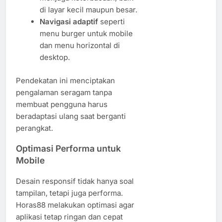
di layar kecil maupun besar.
Navigasi adaptif
seperti
menu burger untuk mobile
dan menu horizontal di
desktop.
Pendekatan ini menciptakan
pengalaman seragam tanpa
membuat pengguna harus
beradaptasi ulang saat berganti
perangkat.
Optimasi Performa untuk
Mobile
Desain responsif tidak hanya soal
tampilan, tetapi juga performa.
Horas88 melakukan optimasi agar
aplikasi tetap ringan dan cepat