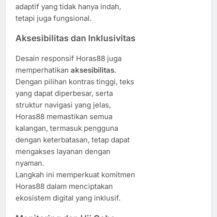
adaptif yang tidak hanya indah,
tetapi juga fungsional.
Aksesibilitas dan Inklusivitas
Desain responsif Horas88 juga
memperhatikan
aksesibilitas
.
Dengan pilihan kontras tinggi, teks
yang dapat diperbesar, serta
struktur navigasi yang jelas,
Horas88 memastikan semua
kalangan, termasuk pengguna
dengan keterbatasan, tetap dapat
mengakses layanan dengan
nyaman.
Langkah ini memperkuat komitmen
Horas88 dalam menciptakan
ekosistem digital yang inklusif.