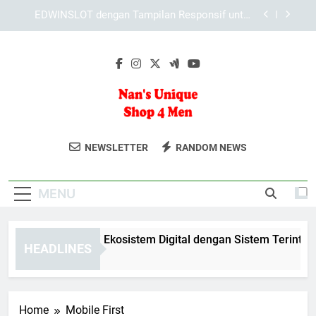
Skip
LEBAH4D dengan Tampilan Responsif untuk
to
Pengguna Modern
content
KAYA787 dengan Tampilan Modern dan Sistem
yang Adaptif untuk Pengalaman Digital Lebih
Terarah
LEBAH4D sebagai Ekosistem Digital dengan
Sistem Terintegrasi
EDWINSLOT dengan Tampilan Responsif untuk
Pengguna Modern
Nan's Unique
Dapatkan Produk Fashion Pria Terbaik
LEBAH4D dengan Tampilan Responsif untuk
NEWSLETTER
RANDOM NEWS
Pengguna Modern
Shop 4 Men
Di Nans Unique Shop 4 Men. Tampil
KAYA787 dengan Tampilan Modern dan Sistem
Stylish Dengan Koleksi Terbaru Kami.
yang Adaptif untuk Pengalaman Digital Lebih
MENU
Terarah
BAH4D sebagai Ekosistem Digital dengan Sistem Terintegrasi
HEADLINES
Weeks Ago
Home
Mobile First