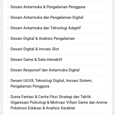
Desain Antarmuka & Pengalaman Pengguna
Desain Antarmuka dan Pengalaman Digital
Desain Antarmuka dan Teknologi Adaptif
Desain Digital & Analisis Pengalaman
Desain Digital & Inovasi Slot
Desain Game & Data Interaktif
Desain Responsif dan Antarmuka Digital
Desain UI/UX, Teknologi Digital, Inovasi Sistem,
Pengalaman Pengguna
Dunia Fantasi & Cerita Fiksi Strategi dan Taktik
Organisasi Psikologi & Motivasi Villain Game dan Anime
Pokémon Edukasi & Analisis Karakter