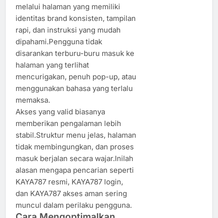
melalui halaman yang memiliki
identitas brand konsisten, tampilan
rapi, dan instruksi yang mudah
dipahami.Pengguna tidak
disarankan terburu-buru masuk ke
halaman yang terlihat
mencurigakan, penuh pop-up, atau
menggunakan bahasa yang terlalu
memaksa.
Akses yang valid biasanya
memberikan pengalaman lebih
stabil.Struktur menu jelas, halaman
tidak membingungkan, dan proses
masuk berjalan secara wajar.Inilah
alasan mengapa pencarian seperti
KAYA787 resmi, KAYA787 login,
dan KAYA787 akses aman sering
muncul dalam perilaku pengguna.
Cara Mengoptimalkan