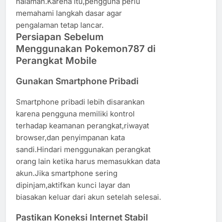
halaman.Karena itu,pengguna perlu
memahami langkah dasar agar
pengalaman tetap lancar.
Persiapan Sebelum
Menggunakan Pokemon787 di
Perangkat Mobile
Gunakan Smartphone Pribadi
Smartphone pribadi lebih disarankan
karena pengguna memiliki kontrol
terhadap keamanan perangkat,riwayat
browser,dan penyimpanan kata
sandi.Hindari menggunakan perangkat
orang lain ketika harus memasukkan data
akun.Jika smartphone sering
dipinjam,aktifkan kunci layar dan
biasakan keluar dari akun setelah selesai.
Pastikan Koneksi Internet Stabil