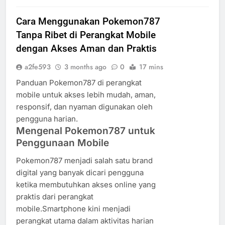
Cara Menggunakan Pokemon787
Tanpa Ribet di Perangkat Mobile
dengan Akses Aman dan Praktis
a2fe593
3 months ago
0
17 mins
Panduan Pokemon787 di perangkat
mobile untuk akses lebih mudah, aman,
responsif, dan nyaman digunakan oleh
pengguna harian.
Mengenal Pokemon787 untuk
Penggunaan Mobile
Pokemon787 menjadi salah satu brand
digital yang banyak dicari pengguna
ketika membutuhkan akses online yang
praktis dari perangkat
mobile.Smartphone kini menjadi
perangkat utama dalam aktivitas harian