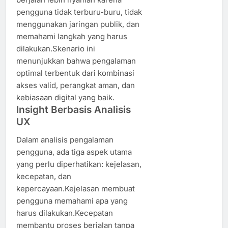
pengguna tidak terburu-buru, tidak
menggunakan jaringan publik, dan
memahami langkah yang harus
dilakukan.Skenario ini
menunjukkan bahwa pengalaman
optimal terbentuk dari kombinasi
akses valid, perangkat aman, dan
kebiasaan digital yang baik.
Insight Berbasis Analisis
UX
Dalam analisis pengalaman
pengguna, ada tiga aspek utama
yang perlu diperhatikan: kejelasan,
kecepatan, dan
kepercayaan.Kejelasan membuat
pengguna memahami apa yang
harus dilakukan.Kecepatan
membantu proses berjalan tanpa