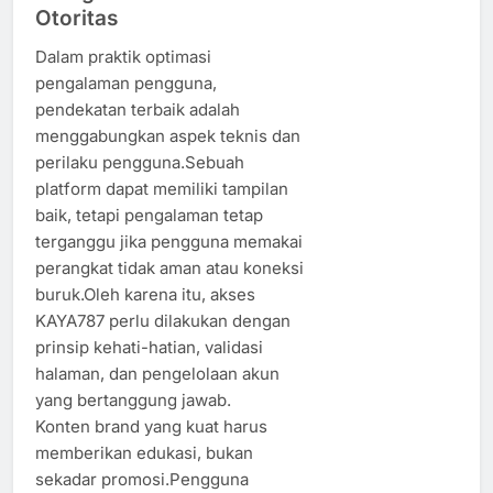
Otoritas
Dalam praktik optimasi
pengalaman pengguna,
pendekatan terbaik adalah
menggabungkan aspek teknis dan
perilaku pengguna.Sebuah
platform dapat memiliki tampilan
baik, tetapi pengalaman tetap
terganggu jika pengguna memakai
perangkat tidak aman atau koneksi
buruk.Oleh karena itu, akses
KAYA787 perlu dilakukan dengan
prinsip kehati-hatian, validasi
halaman, dan pengelolaan akun
yang bertanggung jawab.
Konten brand yang kuat harus
memberikan edukasi, bukan
sekadar promosi.Pengguna