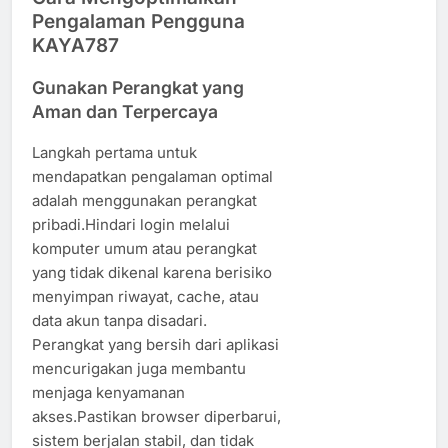
Pengalaman Pengguna
KAYA787
Gunakan Perangkat yang
Aman dan Terpercaya
Langkah pertama untuk
mendapatkan pengalaman optimal
adalah menggunakan perangkat
pribadi.Hindari login melalui
komputer umum atau perangkat
yang tidak dikenal karena berisiko
menyimpan riwayat, cache, atau
data akun tanpa disadari.
Perangkat yang bersih dari aplikasi
mencurigakan juga membantu
menjaga kenyamanan
akses.Pastikan browser diperbarui,
sistem berjalan stabil, dan tidak