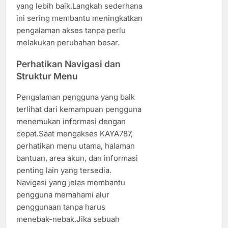
yang lebih baik.Langkah sederhana
ini sering membantu meningkatkan
pengalaman akses tanpa perlu
melakukan perubahan besar.
Perhatikan Navigasi dan
Struktur Menu
Pengalaman pengguna yang baik
terlihat dari kemampuan pengguna
menemukan informasi dengan
cepat.Saat mengakses KAYA787,
perhatikan menu utama, halaman
bantuan, area akun, dan informasi
penting lain yang tersedia.
Navigasi yang jelas membantu
pengguna memahami alur
penggunaan tanpa harus
menebak-nebak.Jika sebuah