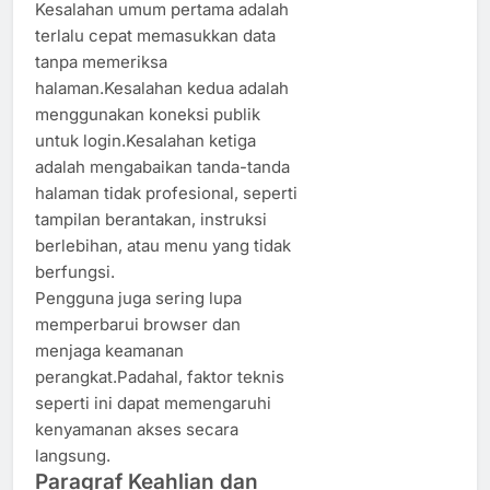
Kesalahan umum pertama adalah
terlalu cepat memasukkan data
tanpa memeriksa
halaman.Kesalahan kedua adalah
menggunakan koneksi publik
untuk login.Kesalahan ketiga
adalah mengabaikan tanda-tanda
halaman tidak profesional, seperti
tampilan berantakan, instruksi
berlebihan, atau menu yang tidak
berfungsi.
Pengguna juga sering lupa
memperbarui browser dan
menjaga keamanan
perangkat.Padahal, faktor teknis
seperti ini dapat memengaruhi
kenyamanan akses secara
langsung.
Paragraf Keahlian dan