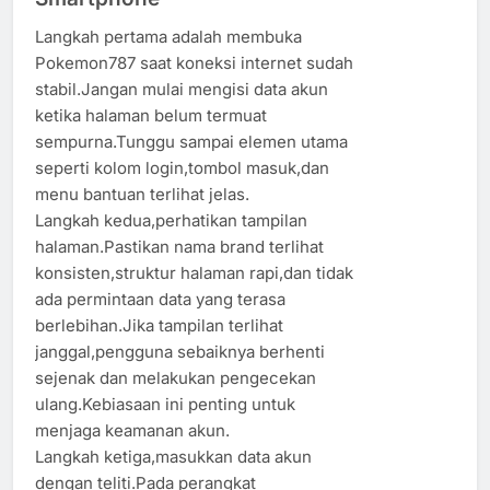
Langkah pertama adalah membuka
Pokemon787 saat koneksi internet sudah
stabil.Jangan mulai mengisi data akun
ketika halaman belum termuat
sempurna.Tunggu sampai elemen utama
seperti kolom login,tombol masuk,dan
menu bantuan terlihat jelas.
Langkah kedua,perhatikan tampilan
halaman.Pastikan nama brand terlihat
konsisten,struktur halaman rapi,dan tidak
ada permintaan data yang terasa
berlebihan.Jika tampilan terlihat
janggal,pengguna sebaiknya berhenti
sejenak dan melakukan pengecekan
ulang.Kebiasaan ini penting untuk
menjaga keamanan akun.
Langkah ketiga,masukkan data akun
dengan teliti.Pada perangkat