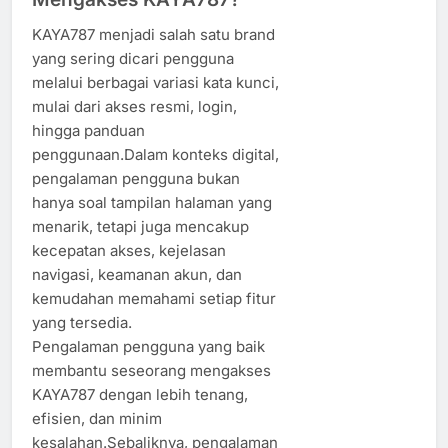
KAYA787 menjadi salah satu brand
yang sering dicari pengguna
melalui berbagai variasi kata kunci,
mulai dari akses resmi, login,
hingga panduan
penggunaan.Dalam konteks digital,
pengalaman pengguna bukan
hanya soal tampilan halaman yang
menarik, tetapi juga mencakup
kecepatan akses, kejelasan
navigasi, keamanan akun, dan
kemudahan memahami setiap fitur
yang tersedia.
Pengalaman pengguna yang baik
membantu seseorang mengakses
KAYA787 dengan lebih tenang,
efisien, dan minim
kesalahan.Sebaliknya, pengalaman