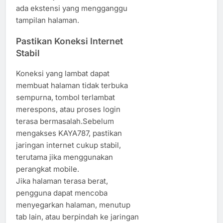
ada ekstensi yang mengganggu
tampilan halaman.
Pastikan Koneksi Internet
Stabil
Koneksi yang lambat dapat
membuat halaman tidak terbuka
sempurna, tombol terlambat
merespons, atau proses login
terasa bermasalah.Sebelum
mengakses KAYA787, pastikan
jaringan internet cukup stabil,
terutama jika menggunakan
perangkat mobile.
Jika halaman terasa berat,
pengguna dapat mencoba
menyegarkan halaman, menutup
tab lain, atau berpindah ke jaringan