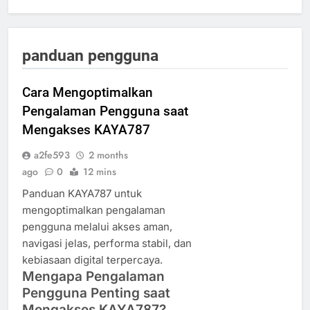
panduan pengguna
Cara Mengoptimalkan
Pengalaman Pengguna saat
Mengakses KAYA787
a2fe593
2 months
ago
0
12 mins
Panduan KAYA787 untuk
mengoptimalkan pengalaman
pengguna melalui akses aman,
navigasi jelas, performa stabil, dan
kebiasaan digital terpercaya.
Mengapa Pengalaman
Pengguna Penting saat
Mengakses KAYA787?