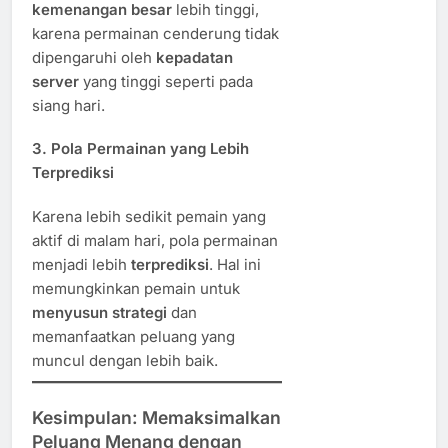
kemenangan besar
lebih tinggi,
karena permainan cenderung tidak
dipengaruhi oleh
kepadatan
server
yang tinggi seperti pada
siang hari.
3. Pola Permainan yang Lebih
Terprediksi
Karena lebih sedikit pemain yang
aktif di malam hari, pola permainan
menjadi lebih
terprediksi
. Hal ini
memungkinkan pemain untuk
menyusun strategi
dan
memanfaatkan peluang yang
muncul dengan lebih baik.
Kesimpulan: Memaksimalkan
Peluang Menang dengan