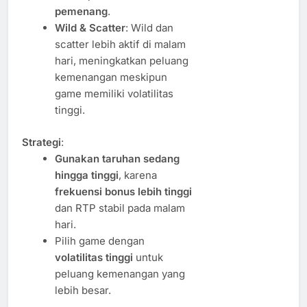
pemenang
.
Wild & Scatter
: Wild dan
scatter lebih aktif di malam
hari, meningkatkan peluang
kemenangan meskipun
game memiliki volatilitas
tinggi.
Strategi
:
Gunakan taruhan sedang
hingga tinggi
, karena
frekuensi bonus lebih tinggi
dan RTP stabil pada malam
hari.
Pilih game dengan
volatilitas tinggi
untuk
peluang kemenangan yang
lebih besar.