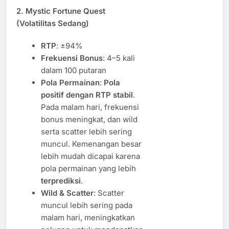
2. Mystic Fortune Quest
(Volatilitas Sedang)
RTP
: ±94%
Frekuensi Bonus
: 4–5 kali
dalam 100 putaran
Pola Permainan
:
Pola
positif dengan RTP stabil
.
Pada malam hari, frekuensi
bonus meningkat, dan wild
serta scatter lebih sering
muncul. Kemenangan besar
lebih mudah dicapai karena
pola permainan yang lebih
terprediksi
.
Wild & Scatter
: Scatter
muncul lebih sering pada
malam hari, meningkatkan