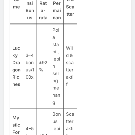
nsi
Rat
Per
me
Sca
Bon
a-
mai
tter
us
rata
nan
Pol
a
sta
Luc
Wil
bil,
ky
3–4
d &
lebi
Dra
bon
±92
sca
h
gon
us/1
%
tter
seri
Ric
00x
akti
ng
hes
f
me
nan
g
Bon
Sca
My
us
tter
stic
4–5
lebi
akti
For