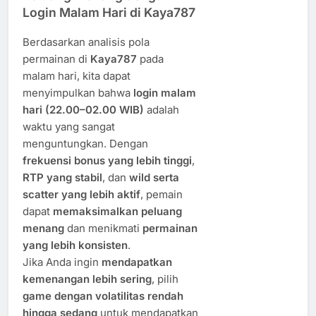
Login Malam Hari di Kaya787
Berdasarkan analisis pola
permainan di
Kaya787
pada
malam hari, kita dapat
menyimpulkan bahwa
login malam
hari (22.00–02.00 WIB)
adalah
waktu yang sangat
menguntungkan. Dengan
frekuensi bonus yang lebih tinggi
,
RTP yang stabil
, dan
wild serta
scatter yang lebih aktif
, pemain
dapat
memaksimalkan peluang
menang
dan menikmati
permainan
yang lebih konsisten
.
Jika Anda ingin
mendapatkan
kemenangan lebih sering
, pilih
game dengan volatilitas rendah
hingga sedang
untuk mendapatkan