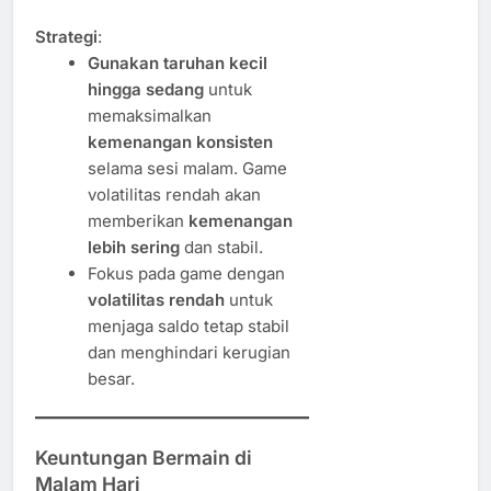
Strategi
:
Gunakan taruhan kecil
hingga sedang
untuk
memaksimalkan
kemenangan konsisten
selama sesi malam. Game
volatilitas rendah akan
memberikan
kemenangan
lebih sering
dan stabil.
Fokus pada game dengan
volatilitas rendah
untuk
menjaga saldo tetap stabil
dan menghindari kerugian
besar.
Keuntungan Bermain di
Malam Hari