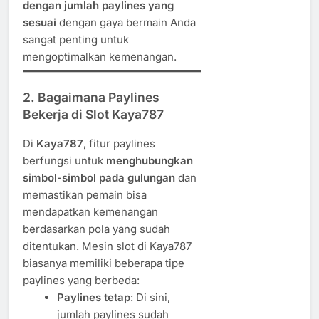
dengan jumlah paylines yang
sesuai
dengan gaya bermain Anda
sangat penting untuk
mengoptimalkan kemenangan.
2.
Bagaimana Paylines
Bekerja di Slot Kaya787
Di
Kaya787
, fitur paylines
berfungsi untuk
menghubungkan
simbol-simbol pada gulungan
dan
memastikan pemain bisa
mendapatkan kemenangan
berdasarkan pola yang sudah
ditentukan. Mesin slot di Kaya787
biasanya memiliki beberapa tipe
paylines yang berbeda:
Paylines tetap
: Di sini,
jumlah paylines sudah