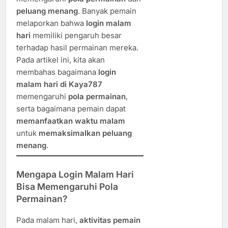
peluang menang
. Banyak pemain
melaporkan bahwa
login malam
hari
memiliki pengaruh besar
terhadap hasil permainan mereka.
Pada artikel ini, kita akan
membahas bagaimana
login
malam hari di Kaya787
memengaruhi
pola permainan
,
serta bagaimana pemain dapat
memanfaatkan waktu malam
untuk
memaksimalkan peluang
menang
.
Mengapa Login Malam Hari
Bisa Memengaruhi Pola
Permainan?
Pada malam hari,
aktivitas pemain