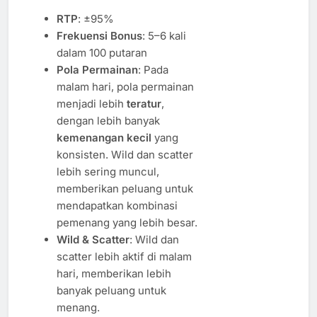
RTP
: ±95%
Frekuensi Bonus
: 5–6 kali
dalam 100 putaran
Pola Permainan
: Pada
malam hari, pola permainan
menjadi lebih
teratur
,
dengan lebih banyak
kemenangan kecil
yang
konsisten. Wild dan scatter
lebih sering muncul,
memberikan peluang untuk
mendapatkan kombinasi
pemenang yang lebih besar.
Wild & Scatter
: Wild dan
scatter lebih aktif di malam
hari, memberikan lebih
banyak peluang untuk
menang.