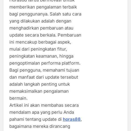
memberikan pengalaman terbaik
bagi penggunanya. Salah satu cara
yang dilakukan adalah dengan
menghadirkan pembaruan atau
update secara berkala. Pembaruan
ini mencakup berbagai aspek,
mulai dari peningkatan fitur,
peningkatan keamanan, hingga
pengoptimalan performa platform.
Bagi pengguna, memahami tujuan
dan manfaat dari update tersebut
adalah langkah penting untuk
memaksimalkan pengalaman
bermain.
Artikel ini akan membahas secara
mendalam apa yang perlu Anda
pahami tentang update di
horas88
,
bagaimana mereka dirancang