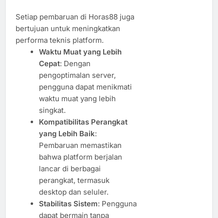
Setiap pembaruan di Horas88 juga
bertujuan untuk meningkatkan
performa teknis platform.
Waktu Muat yang Lebih
Cepat
: Dengan
pengoptimalan server,
pengguna dapat menikmati
waktu muat yang lebih
singkat.
Kompatibilitas Perangkat
yang Lebih Baik
:
Pembaruan memastikan
bahwa platform berjalan
lancar di berbagai
perangkat, termasuk
desktop dan seluler.
Stabilitas Sistem
: Pengguna
dapat bermain tanpa