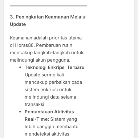
3.
Peningkatan Keamanan Melalui
Update
Keamanan adalah prioritas utama
di Horas88. Pembaruan rutin
mencakup langkah-langkah untuk
melindungi akun pengguna.
Teknologi Enkripsi Terbaru
:
Update sering kali
mencakup perbaikan pada
sistem enkripsi untuk
melindungi data selama
transaksi.
Pemantauan Aktivitas
Real-Time
: Sistem yang
lebih canggih membantu
mendeteksi aktivitas