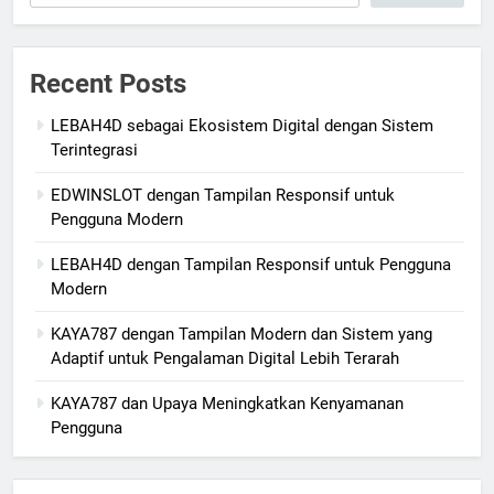
Recent Posts
LEBAH4D sebagai Ekosistem Digital dengan Sistem
Terintegrasi
EDWINSLOT dengan Tampilan Responsif untuk
Pengguna Modern
LEBAH4D dengan Tampilan Responsif untuk Pengguna
Modern
KAYA787 dengan Tampilan Modern dan Sistem yang
Adaptif untuk Pengalaman Digital Lebih Terarah
KAYA787 dan Upaya Meningkatkan Kenyamanan
Pengguna