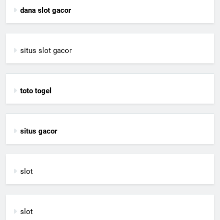
dana slot gacor
situs slot gacor
toto togel
situs gacor
slot
slot