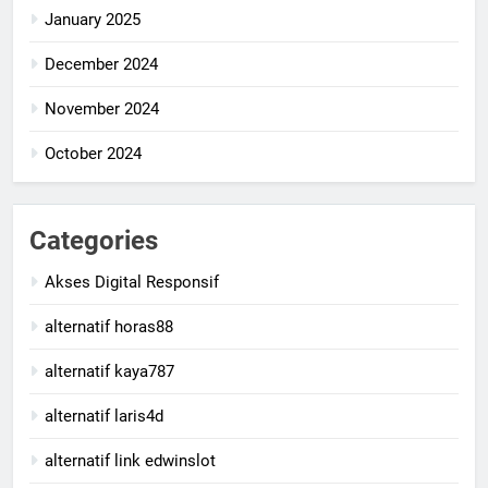
January 2025
December 2024
November 2024
October 2024
Categories
Akses Digital Responsif
alternatif horas88
alternatif kaya787
alternatif laris4d
alternatif link edwinslot