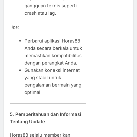
gangguan teknis seperti
crash atau lag.
Tips
:
Perbarui aplikasi Horas88
Anda secara berkala untuk
memastikan kompatibilitas
dengan perangkat Anda.
Gunakan koneksi internet
yang stabil untuk
pengalaman bermain yang
optimal.
5.
Pemberitahuan dan Informasi
Tentang Update
Horas88 selalu memberikan