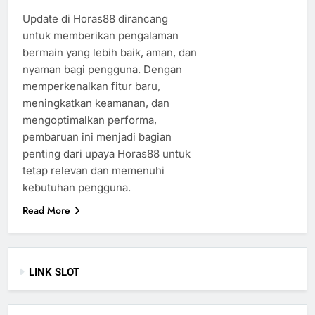
Update di Horas88 dirancang
untuk memberikan pengalaman
bermain yang lebih baik, aman, dan
nyaman bagi pengguna. Dengan
memperkenalkan fitur baru,
meningkatkan keamanan, dan
mengoptimalkan performa,
pembaruan ini menjadi bagian
penting dari upaya Horas88 untuk
tetap relevan dan memenuhi
kebutuhan pengguna.
Read More
LINK SLOT