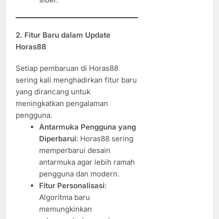
2.
Fitur Baru dalam Update
Horas88
Setiap pembaruan di Horas88
sering kali menghadirkan fitur baru
yang dirancang untuk
meningkatkan pengalaman
pengguna.
Antarmuka Pengguna yang
Diperbarui
: Horas88 sering
memperbarui desain
antarmuka agar lebih ramah
pengguna dan modern.
Fitur Personalisasi
:
Algoritma baru
memungkinkan