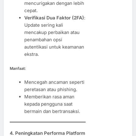
mencurigakan dengan lebih
cepat.
Verifikasi Dua Faktor (2FA)
:
Update sering kali
mencakup perbaikan atau
penambahan opsi
autentikasi untuk keamanan
ekstra.
Manfaat
:
Mencegah ancaman seperti
peretasan atau phishing.
Memberikan rasa aman
kepada pengguna saat
bermain dan bertransaksi.
4.
Peningkatan Performa Platform