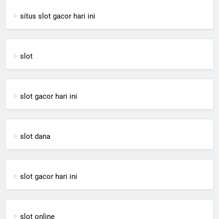
situs slot gacor hari ini
slot
slot gacor hari ini
slot dana
slot gacor hari ini
slot online