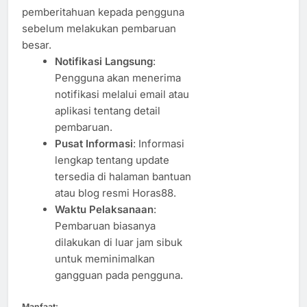
pemberitahuan kepada pengguna
sebelum melakukan pembaruan
besar.
Notifikasi Langsung
:
Pengguna akan menerima
notifikasi melalui email atau
aplikasi tentang detail
pembaruan.
Pusat Informasi
: Informasi
lengkap tentang update
tersedia di halaman bantuan
atau blog resmi Horas88.
Waktu Pelaksanaan
:
Pembaruan biasanya
dilakukan di luar jam sibuk
untuk meminimalkan
gangguan pada pengguna.
Manfaat
: