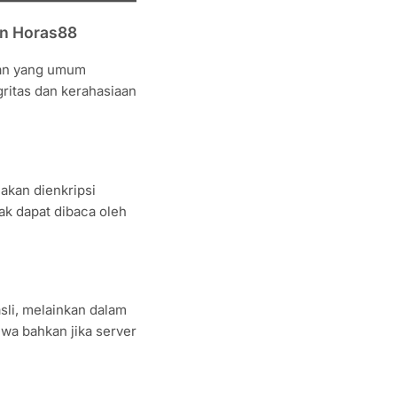
an Horas88
gan yang umum
ritas dan kerahasiaan
akan dienkripsi
idak dapat dibaca oleh
sli, melainkan dalam
hwa bahkan jika server