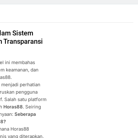
lam Sistem
n Transparansi
kel ini membahas
tem keamanan, dan
ras88.
i menjadi perhatian
aruskan pengguna
. Salah satu platform
ah
Horas88
. Seiring
anyaan:
Seberapa
88?
imana Horas88
nis yang diterapkan,