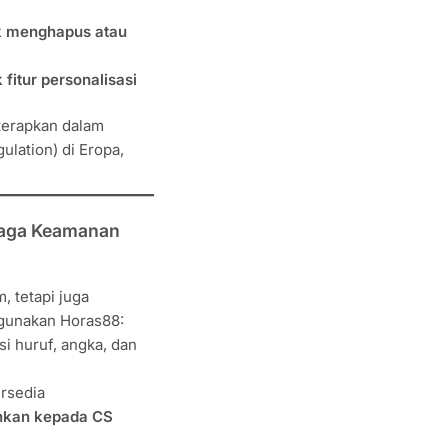
k menghapus atau
fitur personalisasi
terapkan dalam
ulation) di Eropa,
jaga Keamanan
, tetapi juga
ggunakan Horas88:
i huruf, angka, dan
ersedia
hkan kepada CS