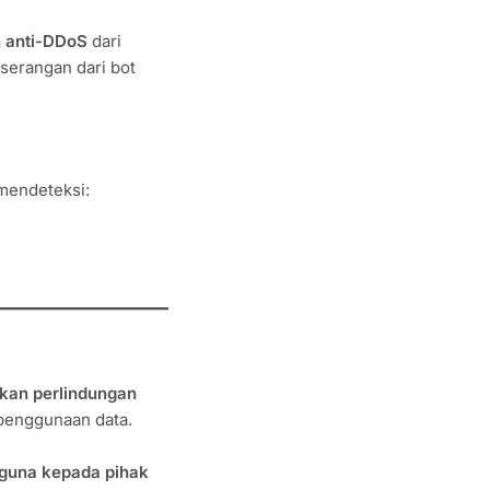
n anti-DDoS
dari
serangan dari bot
 mendeteksi:
akan perlindungan
penggunaan data.
guna kepada pihak