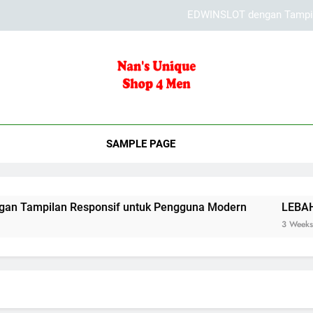
EDWINSLOT dengan Tampil
LEBAH4D dengan Tampil
KAYA787 dengan Tampilan Modern dan Sistem yang Adaptif un
's Unique Shop 4 Men
LEBAH4D sebagai Ekosiste
roduk Fashion Pria Terbaik Di Nans Unique Shop 4 Men. Tampi
EDWINSLOT dengan Tampil
SAMPLE PAGE
LEBAH4D dengan Tampil
KAYA787 dengan Tampilan Modern dan Sistem yang Adaptif un
n Responsif untuk Pengguna Modern
LEBAH4D dengan T
3 Weeks Ago