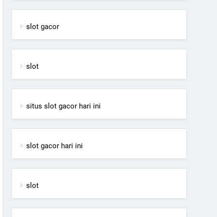
slot gacor
slot
situs slot gacor hari ini
slot gacor hari ini
slot