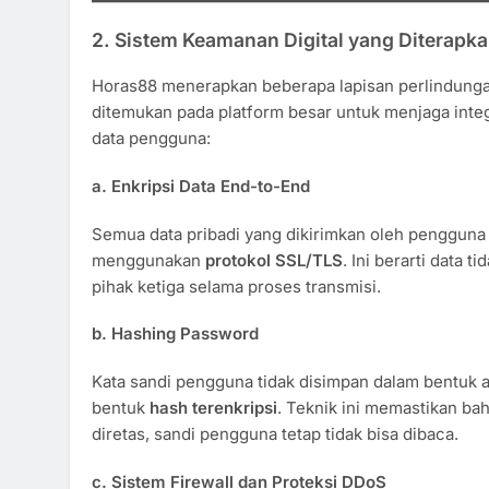
2. Sistem Keamanan Digital yang Diterapk
Horas88 menerapkan beberapa lapisan perlindun
ditemukan pada platform besar untuk menjaga integ
data pengguna:
a.
Enkripsi Data End-to-End
Semua data pribadi yang dikirimkan oleh pengguna 
menggunakan
protokol SSL/TLS
. Ini berarti data t
pihak ketiga selama proses transmisi.
b.
Hashing Password
Kata sandi pengguna tidak disimpan dalam bentuk a
bentuk
hash terenkripsi
. Teknik ini memastikan ba
diretas, sandi pengguna tetap tidak bisa dibaca.
c.
Sistem Firewall dan Proteksi DDoS