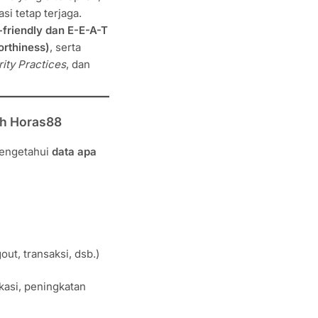
si tetap terjaga.
friendly dan E-E-A-T
orthiness)
, serta
ity Practices
, dan
eh Horas88
mengetahui
data apa
out, transaksi, dsb.)
kasi, peningkatan