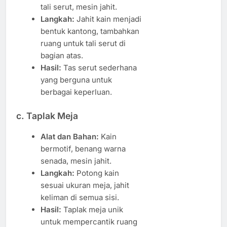
tali serut, mesin jahit.
Langkah:
Jahit kain menjadi
bentuk kantong, tambahkan
ruang untuk tali serut di
bagian atas.
Hasil:
Tas serut sederhana
yang berguna untuk
berbagai keperluan.
c. Taplak Meja
Alat dan Bahan:
Kain
bermotif, benang warna
senada, mesin jahit.
Langkah:
Potong kain
sesuai ukuran meja, jahit
keliman di semua sisi.
Hasil:
Taplak meja unik
untuk mempercantik ruang