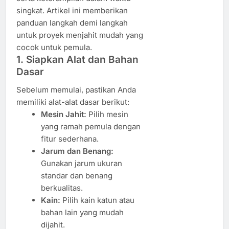
singkat. Artikel ini memberikan
panduan langkah demi langkah
untuk proyek menjahit mudah yang
cocok untuk pemula.
1. Siapkan Alat dan Bahan
Dasar
Sebelum memulai, pastikan Anda
memiliki alat-alat dasar berikut:
Mesin Jahit:
Pilih mesin
yang ramah pemula dengan
fitur sederhana.
Jarum dan Benang:
Gunakan jarum ukuran
standar dan benang
berkualitas.
Kain:
Pilih kain katun atau
bahan lain yang mudah
dijahit.