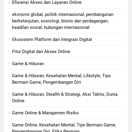
Efisiensi Akses dan Layanan Online
ekonomi global, politik internasional, pembangunan
berkelanjutan, sosiologi, bisnis dan perdagangan,
keadilan sosial, hubungan internasional
Ekosistem Platform dan Integrasi Digital
Fitur Digital dan Akses Online
Game & Hiburan
Game & Hiburan, Kesehatan Mental, Lifestyle, Tips
Bermain Game, Pengembangan Diri
Game & Hiburan, Stealth & Strategi, Aksi Taktis, Dunia
Online
Game Online & Manajemen Risiko
Game Online, Kesehatan Mental, Tips Bermain Game,
Pengembangan Diri, Etika Bermain