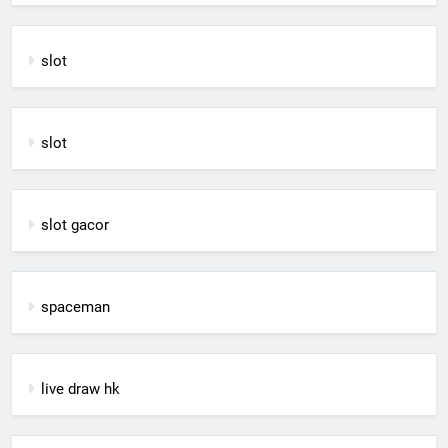
slot
slot
slot gacor
spaceman
live draw hk