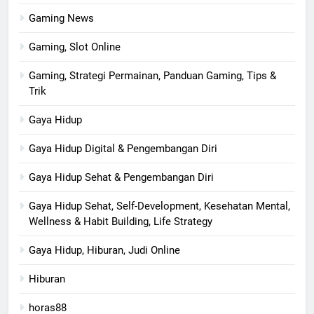
Gaming News
Gaming, Slot Online
Gaming, Strategi Permainan, Panduan Gaming, Tips &
Trik
Gaya Hidup
Gaya Hidup Digital & Pengembangan Diri
Gaya Hidup Sehat & Pengembangan Diri
Gaya Hidup Sehat, Self-Development, Kesehatan Mental,
Wellness & Habit Building, Life Strategy
Gaya Hidup, Hiburan, Judi Online
Hiburan
horas88