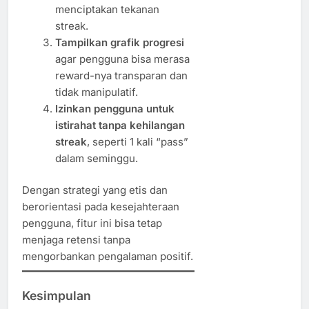
menciptakan tekanan
streak.
Tampilkan grafik progresi
agar pengguna bisa merasa
reward-nya transparan dan
tidak manipulatif.
Izinkan pengguna untuk
istirahat tanpa kehilangan
streak
, seperti 1 kali “pass”
dalam seminggu.
Dengan strategi yang etis dan
berorientasi pada kesejahteraan
pengguna, fitur ini bisa tetap
menjaga retensi tanpa
mengorbankan pengalaman positif.
Kesimpulan