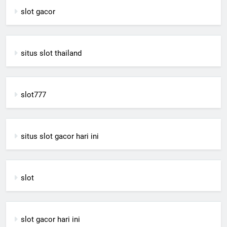
slot gacor
situs slot thailand
slot777
situs slot gacor hari ini
slot
slot gacor hari ini