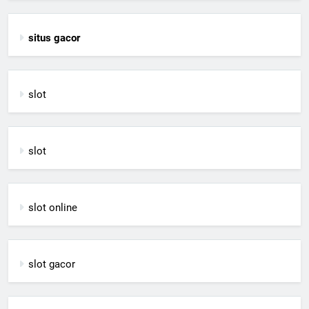
situs gacor
slot
slot
slot online
slot gacor