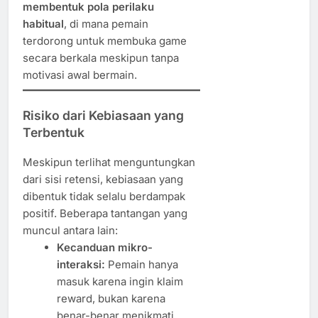
membentuk pola perilaku
habitual
, di mana pemain
terdorong untuk membuka game
secara berkala meskipun tanpa
motivasi awal bermain.
Risiko dari Kebiasaan yang
Terbentuk
Meskipun terlihat menguntungkan
dari sisi retensi, kebiasaan yang
dibentuk tidak selalu berdampak
positif. Beberapa tantangan yang
muncul antara lain:
Kecanduan mikro-
interaksi:
Pemain hanya
masuk karena ingin klaim
reward, bukan karena
benar-benar menikmati