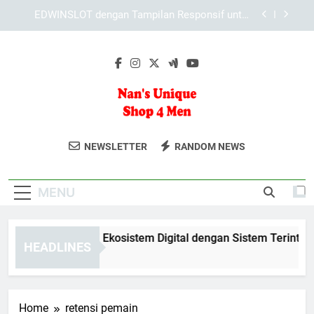
Skip
LEBAH4D dengan Tampilan Responsif untuk
to
Pengguna Modern
content
KAYA787 dengan Tampilan Modern dan Sistem
yang Adaptif untuk Pengalaman Digital Lebih
Terarah
LEBAH4D sebagai Ekosistem Digital dengan
Sistem Terintegrasi
EDWINSLOT dengan Tampilan Responsif untuk
Pengguna Modern
Nan's Unique
Dapatkan Produk Fashion Pria Terbaik
LEBAH4D dengan Tampilan Responsif untuk
NEWSLETTER
RANDOM NEWS
Pengguna Modern
Shop 4 Men
Di Nans Unique Shop 4 Men. Tampil
KAYA787 dengan Tampilan Modern dan Sistem
Stylish Dengan Koleksi Terbaru Kami.
yang Adaptif untuk Pengalaman Digital Lebih
MENU
Terarah
BAH4D sebagai Ekosistem Digital dengan Sistem Terintegrasi
HEADLINES
Weeks Ago
Home
retensi pemain