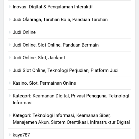
Inovasi Digital & Pengalaman Interaktif
Judi Olahraga, Taruhan Bola, Panduan Taruhan
Judi Online
Judi Online, Slot Online, Panduan Bermain
Judi Online, Slot, Jackpot
Judi Slot Online, Teknologi Perjudian, Platform Judi
Kasino, Slot, Permainan Online
Kategori: Keamanan Digital, Privasi Pengguna, Teknologi
Informasi
Kategori: Teknologi Informasi, Keamanan Siber,
Manajemen Akun, Sistem Otentikasi, Infrastruktur Digital
kaya787