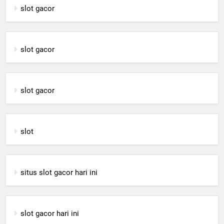
slot gacor
slot gacor
slot gacor
slot
situs slot gacor hari ini
slot gacor hari ini