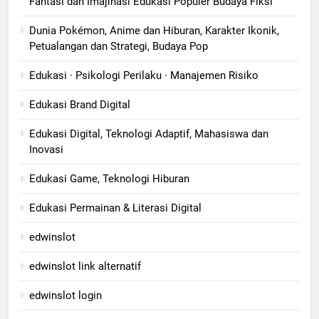
Fantasi dan Imajinasi Edukasi Populer Budaya Fiksi
Dunia Pokémon, Anime dan Hiburan, Karakter Ikonik,
Petualangan dan Strategi, Budaya Pop
Edukasi · Psikologi Perilaku · Manajemen Risiko
Edukasi Brand Digital
Edukasi Digital, Teknologi Adaptif, Mahasiswa dan
Inovasi
Edukasi Game, Teknologi Hiburan
Edukasi Permainan & Literasi Digital
edwinslot
edwinslot link alternatif
edwinslot login