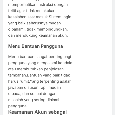
memperhatikan instruksi dengan
teliti agar tidak melakukan
kesalahan saat masuk.Sistem login
yang baik seharusnya mudah
dipahami, tidak membingungkan,
dan mendukung keamanan akun.
Menu Bantuan Pengguna
Menu bantuan sangat penting bagi
pengguna yang mengalami kendala
atau membutuhkan penjelasan
tambahan.Bantuan yang baik tidak
harus rumit.Yang terpenting adalah
jawaban disusun rapi, mudah
dibaca, dan sesuai dengan
masalah yang sering dialami
pengguna.
Keamanan Akun sebagai