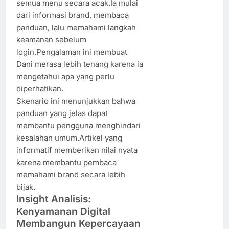
semua menu secara acak.Ia mulai
dari informasi brand, membaca
panduan, lalu memahami langkah
keamanan sebelum
login.Pengalaman ini membuat
Dani merasa lebih tenang karena ia
mengetahui apa yang perlu
diperhatikan.
Skenario ini menunjukkan bahwa
panduan yang jelas dapat
membantu pengguna menghindari
kesalahan umum.Artikel yang
informatif memberikan nilai nyata
karena membantu pembaca
memahami brand secara lebih
bijak.
Insight Analisis:
Kenyamanan Digital
Membangun Kepercayaan