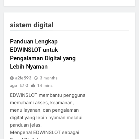
sistem digital
Panduan Lengkap
EDWINSLOT untuk
Pengalaman Digital yang
Lebih Nyaman
a2fe593
3 months
ago
0
14 mins
EDWINSLOT membantu pengguna
memahami akses, keamanan,
menu layanan, dan pengalaman
digital yang lebih nyaman melalui
panduan jelas.
Mengenal EDWINSLOT sebagai