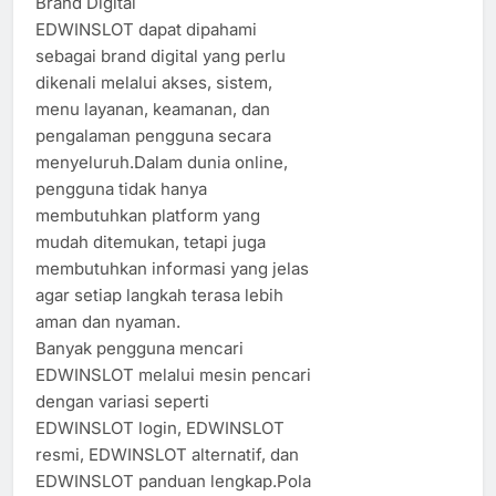
Brand Digital
EDWINSLOT dapat dipahami
sebagai brand digital yang perlu
dikenali melalui akses, sistem,
menu layanan, keamanan, dan
pengalaman pengguna secara
menyeluruh.Dalam dunia online,
pengguna tidak hanya
membutuhkan platform yang
mudah ditemukan, tetapi juga
membutuhkan informasi yang jelas
agar setiap langkah terasa lebih
aman dan nyaman.
Banyak pengguna mencari
EDWINSLOT melalui mesin pencari
dengan variasi seperti
EDWINSLOT login, EDWINSLOT
resmi, EDWINSLOT alternatif, dan
EDWINSLOT panduan lengkap.Pola