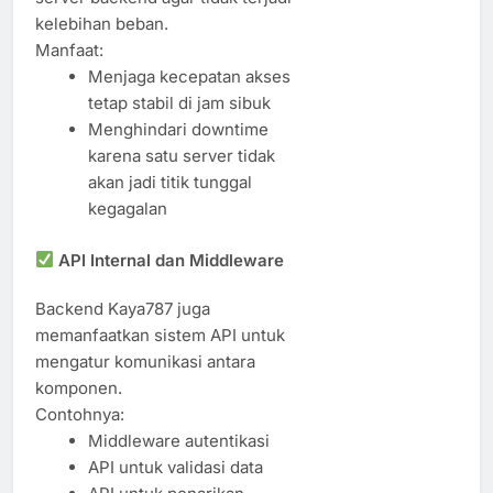
kelebihan beban.
Manfaat:
Menjaga kecepatan akses
tetap stabil di jam sibuk
Menghindari downtime
karena satu server tidak
akan jadi titik tunggal
kegagalan
API Internal dan Middleware
Backend Kaya787 juga
memanfaatkan sistem API untuk
mengatur komunikasi antara
komponen.
Contohnya:
Middleware autentikasi
API untuk validasi data