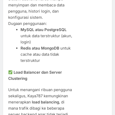
menyimpan dan membaca data
pengguna, histori login, dan
konfigurasi sistem.
Dugaan penggunaan:
MySQL atau PostgreSQL
untuk data terstruktur (akun,
login)
Redis atau MongoDB
untuk
cache atau data tidak
terstruktur
Load Balancer dan Server
Clustering
Untuk menangani ribuan pengguna
sekaligus, Kaya787 kemungkinan
menerapkan
load balancing
, di
mana trafik dibagi ke beberapa
server backend agar tidak terjadi