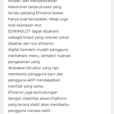
mudah, dan menyelesaikan
kebutuhan tanpa proses yang
terlalu panjang.Efisiensi bukan
hanya soal kecepatan, tetapi juga
soal kejelasan alur.
EDWINSLOT dapat dipahami
sebagai brand yang relevan untuk
dibahas dari sisi efisiensi
digital.Semakin mudah pengguna
memahami menu, semakin nyaman
pengalaman yang
dirasakan.Struktur yang rapi
membantu pengguna baru dan
pengguna aktif mendapatkan
manfaat yang sama.
Efisiensi juga berhubungan
dengan stabilitas akses.Platform
yang terasa stabil akan membantu
pengguna merasa lebih