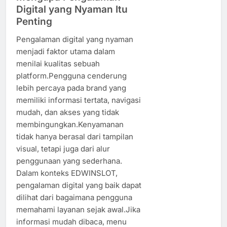
Digital yang Nyaman Itu
Penting
Pengalaman digital yang nyaman
menjadi faktor utama dalam
menilai kualitas sebuah
platform.Pengguna cenderung
lebih percaya pada brand yang
memiliki informasi tertata, navigasi
mudah, dan akses yang tidak
membingungkan.Kenyamanan
tidak hanya berasal dari tampilan
visual, tetapi juga dari alur
penggunaan yang sederhana.
Dalam konteks EDWINSLOT,
pengalaman digital yang baik dapat
dilihat dari bagaimana pengguna
memahami layanan sejak awal.Jika
informasi mudah dibaca, menu