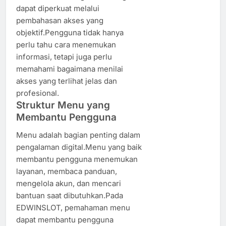
dapat diperkuat melalui
pembahasan akses yang
objektif.Pengguna tidak hanya
perlu tahu cara menemukan
informasi, tetapi juga perlu
memahami bagaimana menilai
akses yang terlihat jelas dan
profesional.
Struktur Menu yang
Membantu Pengguna
Menu adalah bagian penting dalam
pengalaman digital.Menu yang baik
membantu pengguna menemukan
layanan, membaca panduan,
mengelola akun, dan mencari
bantuan saat dibutuhkan.Pada
EDWINSLOT, pemahaman menu
dapat membantu pengguna