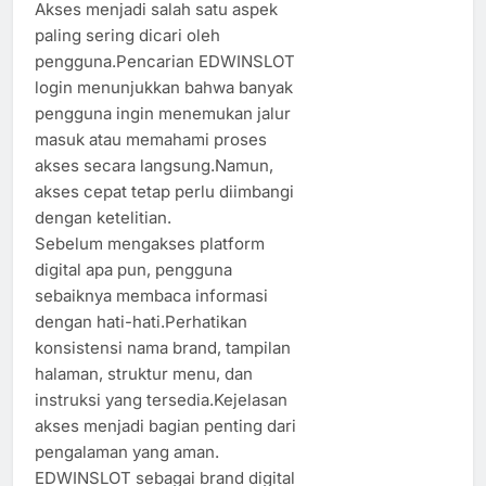
Akses menjadi salah satu aspek
paling sering dicari oleh
pengguna.Pencarian EDWINSLOT
login menunjukkan bahwa banyak
pengguna ingin menemukan jalur
masuk atau memahami proses
akses secara langsung.Namun,
akses cepat tetap perlu diimbangi
dengan ketelitian.
Sebelum mengakses platform
digital apa pun, pengguna
sebaiknya membaca informasi
dengan hati-hati.Perhatikan
konsistensi nama brand, tampilan
halaman, struktur menu, dan
instruksi yang tersedia.Kejelasan
akses menjadi bagian penting dari
pengalaman yang aman.
EDWINSLOT sebagai brand digital