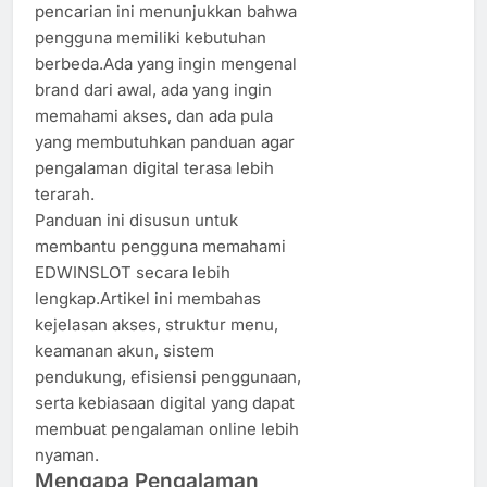
pencarian ini menunjukkan bahwa
pengguna memiliki kebutuhan
berbeda.Ada yang ingin mengenal
brand dari awal, ada yang ingin
memahami akses, dan ada pula
yang membutuhkan panduan agar
pengalaman digital terasa lebih
terarah.
Panduan ini disusun untuk
membantu pengguna memahami
EDWINSLOT secara lebih
lengkap.Artikel ini membahas
kejelasan akses, struktur menu,
keamanan akun, sistem
pendukung, efisiensi penggunaan,
serta kebiasaan digital yang dapat
membuat pengalaman online lebih
nyaman.
Mengapa Pengalaman