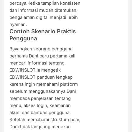
percaya.Ketika tampilan konsisten
dan informasi mudah ditemukan,
pengalaman digital menjadi lebih
nyaman.
Contoh Skenario Praktis
Pengguna
Bayangkan seorang pengguna
bernama Dani baru pertama kali
mencari informasi tentang
EDWINSLOT.Ia mengetik
EDWINSLOT panduan lengkap
karena ingin memahami platform
sebelum menggunakannya.Dani
membaca penjelasan tentang
menu, akses login, keamanan
akun, dan bantuan pengguna.
Setelah memahami struktur dasar,
Dani tidak langsung menekan