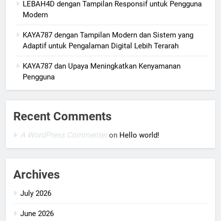
LEBAH4D dengan Tampilan Responsif untuk Pengguna
Modern
KAYA787 dengan Tampilan Modern dan Sistem yang
Adaptif untuk Pengalaman Digital Lebih Terarah
KAYA787 dan Upaya Meningkatkan Kenyamanan
Pengguna
Recent Comments
A WordPress Commenter
on
Hello world!
Archives
July 2026
June 2026