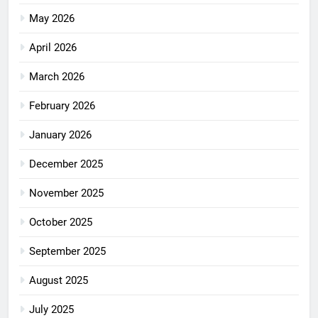
May 2026
April 2026
March 2026
February 2026
January 2026
December 2025
November 2025
October 2025
September 2025
August 2025
July 2025