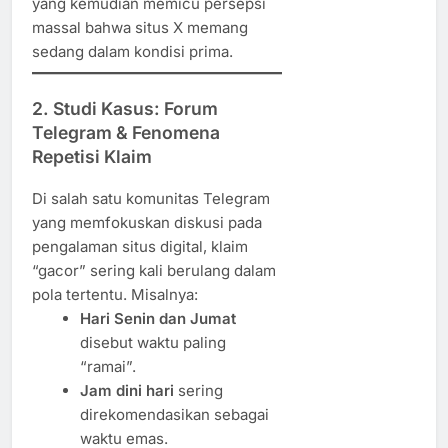
yang kemudian memicu persepsi
massal bahwa situs X memang
sedang dalam kondisi prima.
2. Studi Kasus: Forum
Telegram & Fenomena
Repetisi Klaim
Di salah satu komunitas Telegram
yang memfokuskan diskusi pada
pengalaman situs digital, klaim
“gacor” sering kali berulang dalam
pola tertentu. Misalnya:
Hari Senin dan Jumat
disebut waktu paling
“ramai”.
Jam dini hari
sering
direkomendasikan sebagai
waktu emas.