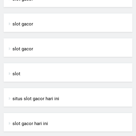
slot gacor
slot gacor
slot
situs slot gacor hari ini
slot gacor hari ini