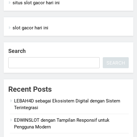
situs slot gacor hari ini
slot gacor hari ini
Search
SEARCH
Recent Posts
LEBAH4D sebagai Ekosistem Digital dengan Sistem
Terintegrasi
EDWINSLOT dengan Tampilan Responsif untuk
Pengguna Modern