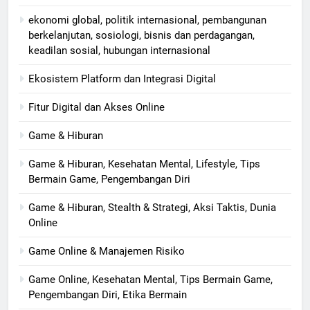
ekonomi global, politik internasional, pembangunan
berkelanjutan, sosiologi, bisnis dan perdagangan,
keadilan sosial, hubungan internasional
Ekosistem Platform dan Integrasi Digital
Fitur Digital dan Akses Online
Game & Hiburan
Game & Hiburan, Kesehatan Mental, Lifestyle, Tips
Bermain Game, Pengembangan Diri
Game & Hiburan, Stealth & Strategi, Aksi Taktis, Dunia
Online
Game Online & Manajemen Risiko
Game Online, Kesehatan Mental, Tips Bermain Game,
Pengembangan Diri, Etika Bermain