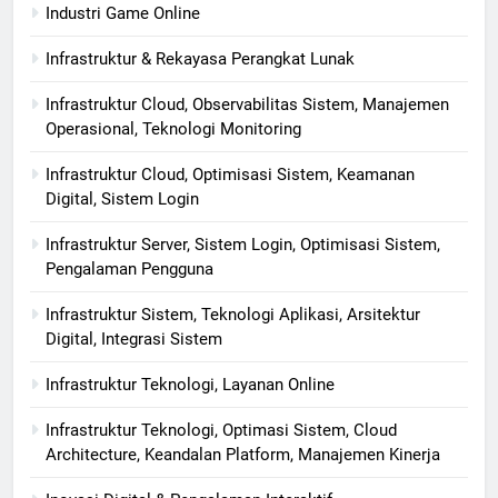
Industri Game Online
Infrastruktur & Rekayasa Perangkat Lunak
Infrastruktur Cloud, Observabilitas Sistem, Manajemen
Operasional, Teknologi Monitoring
Infrastruktur Cloud, Optimisasi Sistem, Keamanan
Digital, Sistem Login
Infrastruktur Server, Sistem Login, Optimisasi Sistem,
Pengalaman Pengguna
Infrastruktur Sistem, Teknologi Aplikasi, Arsitektur
Digital, Integrasi Sistem
Infrastruktur Teknologi, Layanan Online
Infrastruktur Teknologi, Optimasi Sistem, Cloud
Architecture, Keandalan Platform, Manajemen Kinerja