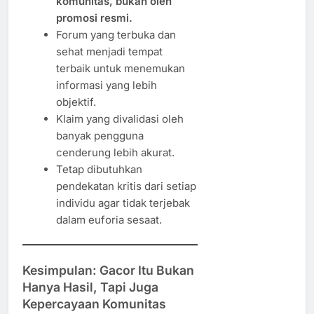
komunitas, bukan oleh
promosi resmi.
Forum yang terbuka dan
sehat menjadi tempat
terbaik untuk menemukan
informasi yang lebih
objektif.
Klaim yang divalidasi oleh
banyak pengguna
cenderung lebih akurat.
Tetap dibutuhkan
pendekatan kritis dari setiap
individu agar tidak terjebak
dalam euforia sesaat.
Kesimpulan: Gacor Itu Bukan
Hanya Hasil, Tapi Juga
Kepercayaan Komunitas