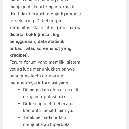
menjaga diskusi tetap informatif
dan tidak berubah menjadi promosi
terselubung. Di beberapa
komunitas, klaim situs gacor
harus
disertai bukti (misal: log
penggunaan, data statistik
pribadi, atau screenshot yang
kredibel)
.
Forum-forum yang memiliki sistem
voting juga menunjukkan bahwa
pengguna lebih cenderung
mempercayai informasi yang:
Disampaikan oleh akun aktif
dengan reputasi baik.
Didukung oleh beberapa
komentar positif lainnya.
Tidak bernada terlalu
menjual atau hiperbola.