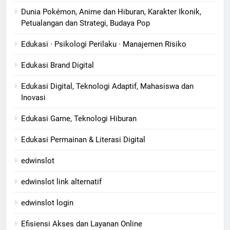
Dunia Pokémon, Anime dan Hiburan, Karakter Ikonik,
Petualangan dan Strategi, Budaya Pop
Edukasi · Psikologi Perilaku · Manajemen Risiko
Edukasi Brand Digital
Edukasi Digital, Teknologi Adaptif, Mahasiswa dan
Inovasi
Edukasi Game, Teknologi Hiburan
Edukasi Permainan & Literasi Digital
edwinslot
edwinslot link alternatif
edwinslot login
Efisiensi Akses dan Layanan Online