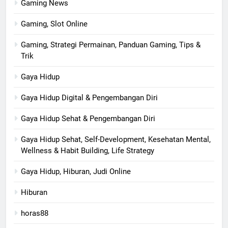
Gaming News
Gaming, Slot Online
Gaming, Strategi Permainan, Panduan Gaming, Tips &
Trik
Gaya Hidup
Gaya Hidup Digital & Pengembangan Diri
Gaya Hidup Sehat & Pengembangan Diri
Gaya Hidup Sehat, Self-Development, Kesehatan Mental,
Wellness & Habit Building, Life Strategy
Gaya Hidup, Hiburan, Judi Online
Hiburan
horas88