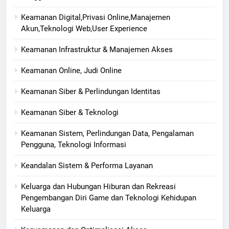
Keamanan Digital,Privasi Online,Manajemen
Akun,Teknologi Web,User Experience
Keamanan Infrastruktur & Manajemen Akses
Keamanan Online, Judi Online
Keamanan Siber & Perlindungan Identitas
Keamanan Siber & Teknologi
Keamanan Sistem, Perlindungan Data, Pengalaman
Pengguna, Teknologi Informasi
Keandalan Sistem & Performa Layanan
Keluarga dan Hubungan Hiburan dan Rekreasi
Pengembangan Diri Game dan Teknologi Kehidupan
Keluarga