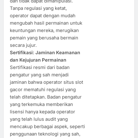
dan tidak dapat dimanipulasi.
Tanpa regulasi yang ketat,
operator dapat dengan mudah
mengubah hasil permainan untuk
keuntungan mereka, merugikan
pemain yang berusaha bermain
secara jujur.
Sertifikasi: Jaminan Keamanan
dan Kejujuran Permainan
Sertifikasi resmi dari badan
pengatur yang sah menjadi
jaminan bahwa operator situs slot
gacor mematuhi regulasi yang
telah ditetapkan. Badan pengatur
yang terkemuka memberikan
lisensi hanya kepada operator
yang telah lulus audit yang
mencakup berbagai aspek, seperti
penggunaan teknologi yang sah,