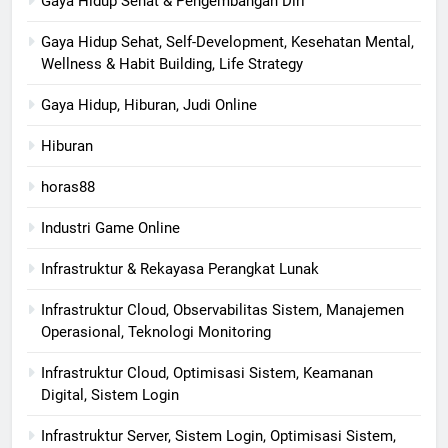
Gaya Hidup Sehat & Pengembangan Diri
Gaya Hidup Sehat, Self-Development, Kesehatan Mental,
Wellness & Habit Building, Life Strategy
Gaya Hidup, Hiburan, Judi Online
Hiburan
horas88
Industri Game Online
Infrastruktur & Rekayasa Perangkat Lunak
Infrastruktur Cloud, Observabilitas Sistem, Manajemen
Operasional, Teknologi Monitoring
Infrastruktur Cloud, Optimisasi Sistem, Keamanan
Digital, Sistem Login
Infrastruktur Server, Sistem Login, Optimisasi Sistem,