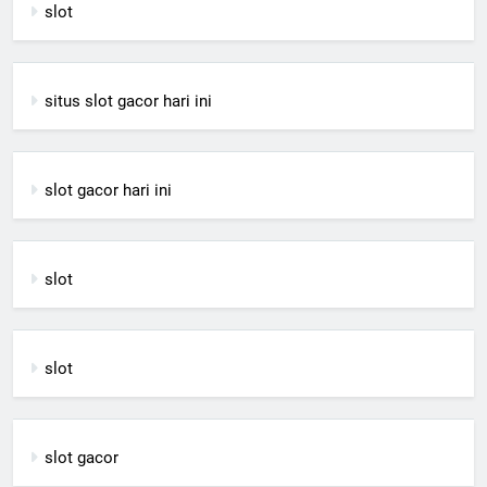
slot
situs slot gacor hari ini
slot gacor hari ini
slot
slot
slot gacor