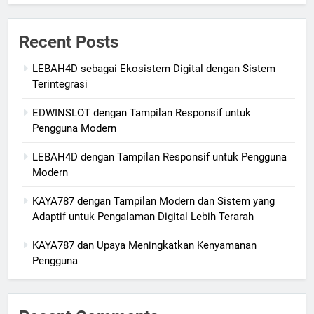
Recent Posts
LEBAH4D sebagai Ekosistem Digital dengan Sistem
Terintegrasi
EDWINSLOT dengan Tampilan Responsif untuk
Pengguna Modern
LEBAH4D dengan Tampilan Responsif untuk Pengguna
Modern
KAYA787 dengan Tampilan Modern dan Sistem yang
Adaptif untuk Pengalaman Digital Lebih Terarah
KAYA787 dan Upaya Meningkatkan Kenyamanan
Pengguna