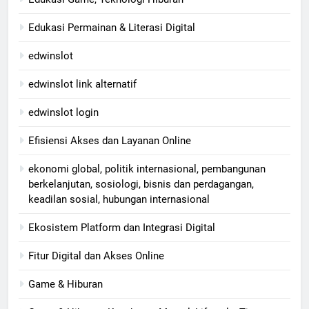
Edukasi Permainan & Literasi Digital
edwinslot
edwinslot link alternatif
edwinslot login
Efisiensi Akses dan Layanan Online
ekonomi global, politik internasional, pembangunan
berkelanjutan, sosiologi, bisnis dan perdagangan,
keadilan sosial, hubungan internasional
Ekosistem Platform dan Integrasi Digital
Fitur Digital dan Akses Online
Game & Hiburan