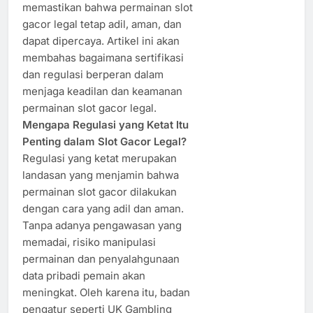
memastikan bahwa permainan slot
gacor legal tetap adil, aman, dan
dapat dipercaya. Artikel ini akan
membahas bagaimana sertifikasi
dan regulasi berperan dalam
menjaga keadilan dan keamanan
permainan slot gacor legal.
Mengapa Regulasi yang Ketat Itu
Penting dalam Slot Gacor Legal?
Regulasi yang ketat merupakan
landasan yang menjamin bahwa
permainan slot gacor dilakukan
dengan cara yang adil dan aman.
Tanpa adanya pengawasan yang
memadai, risiko manipulasi
permainan dan penyalahgunaan
data pribadi pemain akan
meningkat. Oleh karena itu, badan
pengatur seperti UK Gambling