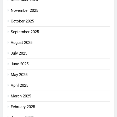
November 2025
October 2025
September 2025
August 2025
July 2025
June 2025
May 2025
April 2025
March 2025
February 2025