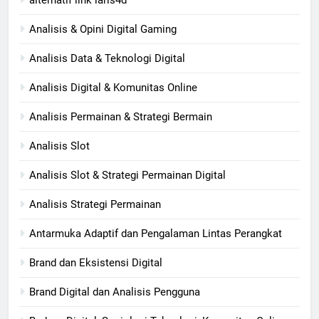
Analisis & Opini Digital Gaming
Analisis Data & Teknologi Digital
Analisis Digital & Komunitas Online
Analisis Permainan & Strategi Bermain
Analisis Slot
Analisis Slot & Strategi Permainan Digital
Analisis Strategi Permainan
Antarmuka Adaptif dan Pengalaman Lintas Perangkat
Brand dan Eksistensi Digital
Brand Digital dan Analisis Pengguna