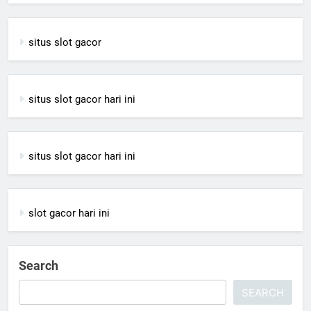
situs slot gacor
situs slot gacor hari ini
situs slot gacor hari ini
slot gacor hari ini
Search
SEARCH