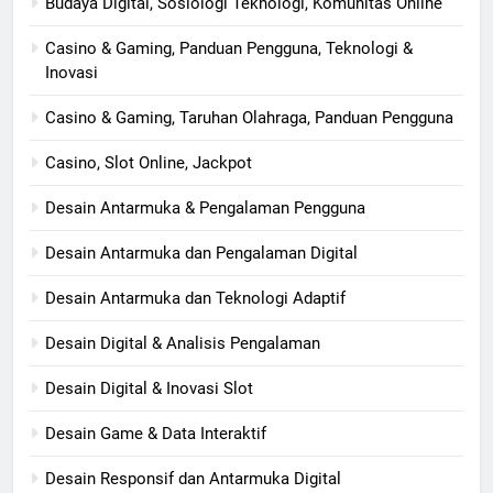
Budaya Digital, Sosiologi Teknologi, Komunitas Online
Casino & Gaming, Panduan Pengguna, Teknologi &
Inovasi
Casino & Gaming, Taruhan Olahraga, Panduan Pengguna
Casino, Slot Online, Jackpot
Desain Antarmuka & Pengalaman Pengguna
Desain Antarmuka dan Pengalaman Digital
Desain Antarmuka dan Teknologi Adaptif
Desain Digital & Analisis Pengalaman
Desain Digital & Inovasi Slot
Desain Game & Data Interaktif
Desain Responsif dan Antarmuka Digital