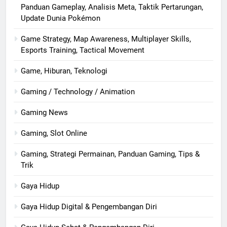
Panduan Gameplay, Analisis Meta, Taktik Pertarungan,
Update Dunia Pokémon
Game Strategy, Map Awareness, Multiplayer Skills,
Esports Training, Tactical Movement
Game, Hiburan, Teknologi
Gaming / Technology / Animation
Gaming News
Gaming, Slot Online
Gaming, Strategi Permainan, Panduan Gaming, Tips &
Trik
Gaya Hidup
Gaya Hidup Digital & Pengembangan Diri