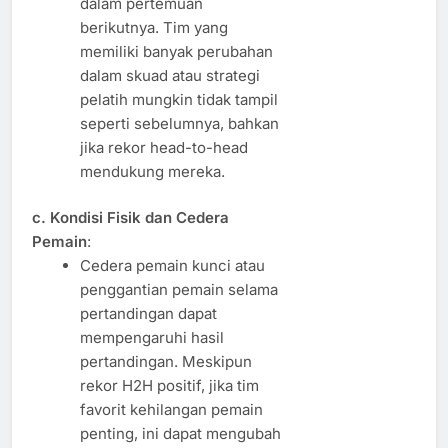
dalam pertemuan
berikutnya. Tim yang
memiliki banyak perubahan
dalam skuad atau strategi
pelatih mungkin tidak tampil
seperti sebelumnya, bahkan
jika rekor head-to-head
mendukung mereka.
c. Kondisi Fisik dan Cedera
Pemain
:
Cedera pemain kunci atau
penggantian pemain selama
pertandingan dapat
mempengaruhi hasil
pertandingan. Meskipun
rekor H2H positif, jika tim
favorit kehilangan pemain
penting, ini dapat mengubah