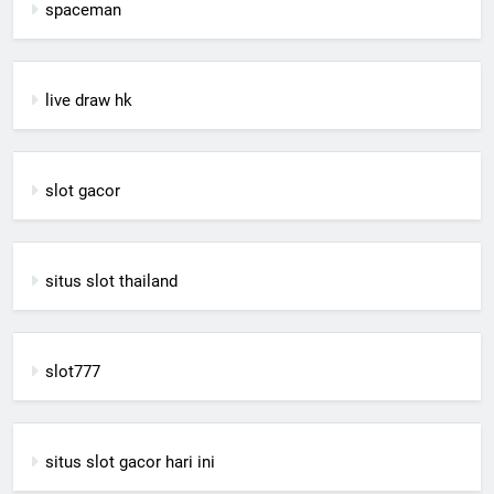
spaceman
live draw hk
slot gacor
situs slot thailand
slot777
situs slot gacor hari ini