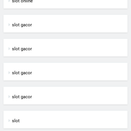
slot online
slot gacor
slot gacor
slot gacor
slot gacor
slot