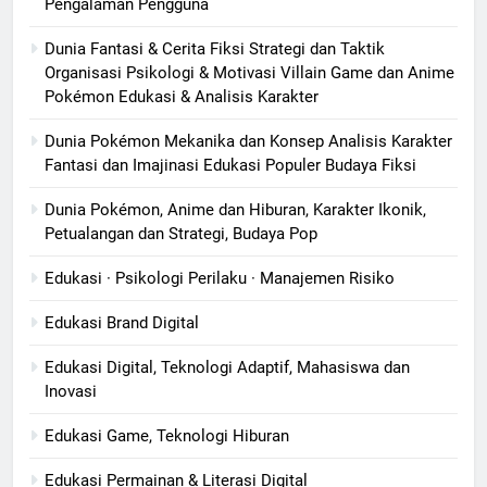
Pengalaman Pengguna
Dunia Fantasi & Cerita Fiksi Strategi dan Taktik
Organisasi Psikologi & Motivasi Villain Game dan Anime
Pokémon Edukasi & Analisis Karakter
Dunia Pokémon Mekanika dan Konsep Analisis Karakter
Fantasi dan Imajinasi Edukasi Populer Budaya Fiksi
Dunia Pokémon, Anime dan Hiburan, Karakter Ikonik,
Petualangan dan Strategi, Budaya Pop
Edukasi · Psikologi Perilaku · Manajemen Risiko
Edukasi Brand Digital
Edukasi Digital, Teknologi Adaptif, Mahasiswa dan
Inovasi
Edukasi Game, Teknologi Hiburan
Edukasi Permainan & Literasi Digital