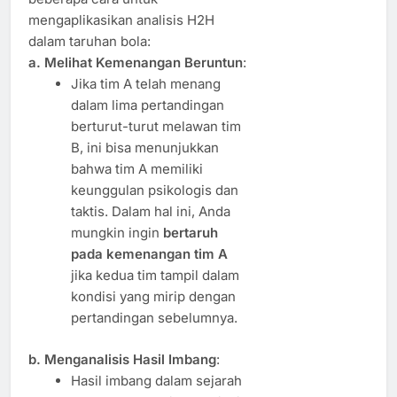
mengaplikasikan analisis H2H
dalam taruhan bola:
a. Melihat Kemenangan Beruntun
:
Jika tim A telah menang
dalam lima pertandingan
berturut-turut melawan tim
B, ini bisa menunjukkan
bahwa tim A memiliki
keunggulan psikologis dan
taktis. Dalam hal ini, Anda
mungkin ingin
bertaruh
pada kemenangan tim A
jika kedua tim tampil dalam
kondisi yang mirip dengan
pertandingan sebelumnya.
b. Menganalisis Hasil Imbang
:
Hasil imbang dalam sejarah