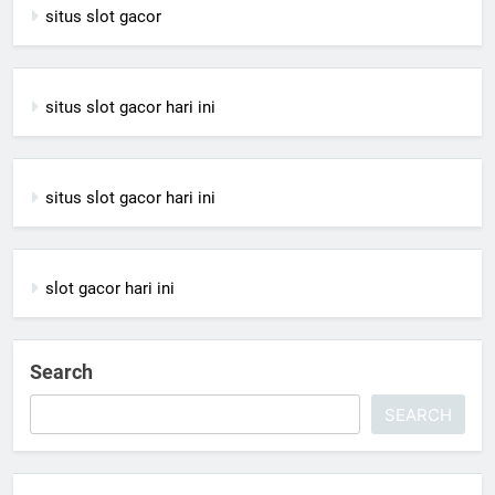
situs slot gacor
situs slot gacor hari ini
situs slot gacor hari ini
slot gacor hari ini
Search
SEARCH