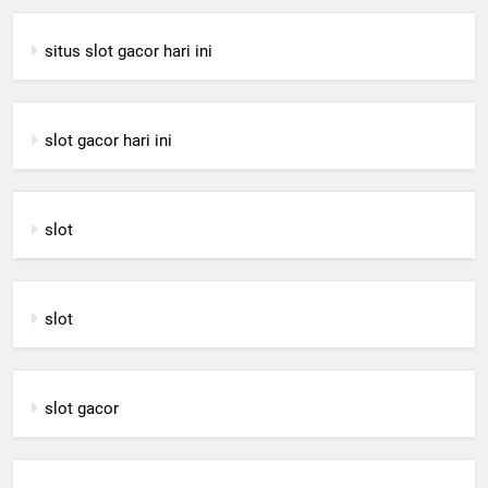
situs slot gacor hari ini
slot gacor hari ini
slot
slot
slot gacor