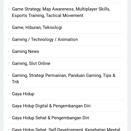
Game Strategy, Map Awareness, Multiplayer Skills,
Esports Training, Tactical Movement
Game, Hiburan, Teknologi
Gaming / Technology / Animation
Gaming News
Gaming, Slot Online
Gaming, Strategi Permainan, Panduan Gaming, Tips &
Trik
Gaya Hidup
Gaya Hidup Digital & Pengembangan Diri
Gaya Hidup Sehat & Pengembangan Diri
Gaya Hidup Sehat, Self-Development, Kesehatan Mental,