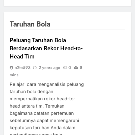
Taruhan Bola
Peluang Taruhan Bola
Berdasarkan Rekor Head-to-
Head Tim
a2fe593
2 years ago
0
8
mins
Pelajari cara menganalisis peluang
taruhan bola dengan
memperhatikan rekor head-to-
head antara tim. Temukan
bagaimana catatan pertemuan
sebelumnya dapat memengaruhi
keputusan taruhan Anda dalam
pertandingan sepak bola.