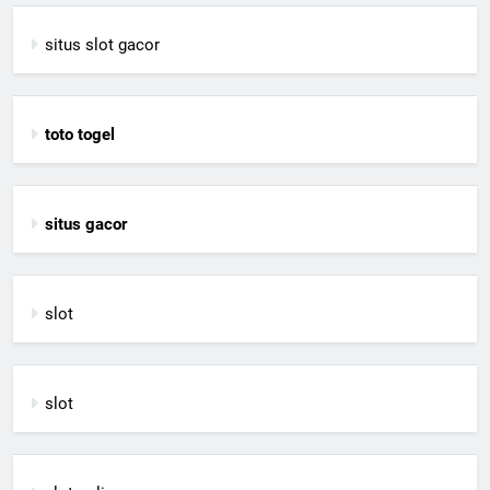
situs slot gacor
toto togel
situs gacor
slot
slot