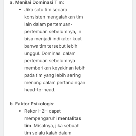
a. Menilai Dominasi Tim
:
Jika satu tim secara
konsisten mengalahkan tim
lain dalam pertemuan-
pertemuan sebelumnya, ini
bisa menjadi indikator kuat
bahwa tim tersebut lebih
unggul. Dominasi dalam
pertemuan sebelumnya
memberikan keyakinan lebih
pada tim yang lebih sering
menang dalam pertandingan
head-to-head.
b. Faktor Psikologis
:
Rekor H2H dapat
mempengaruhi
mentalitas
tim
. Misalnya, jika sebuah
tim selalu kalah dalam