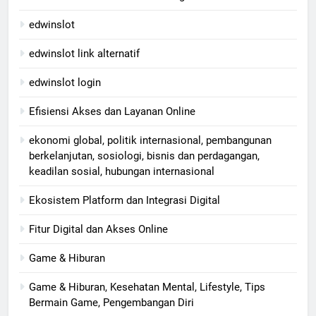
edwinslot
edwinslot link alternatif
edwinslot login
Efisiensi Akses dan Layanan Online
ekonomi global, politik internasional, pembangunan
berkelanjutan, sosiologi, bisnis dan perdagangan,
keadilan sosial, hubungan internasional
Ekosistem Platform dan Integrasi Digital
Fitur Digital dan Akses Online
Game & Hiburan
Game & Hiburan, Kesehatan Mental, Lifestyle, Tips
Bermain Game, Pengembangan Diri