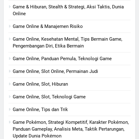
Game & Hiburan, Stealth & Strategi, Aksi Taktis, Dunia
Online
Game Online & Manajemen Risiko
Game Online, Kesehatan Mental, Tips Bermain Game,
Pengembangan Diri, Etika Bermain
Game Online, Panduan Pemula, Teknologi Game
Game Online, Slot Online, Permainan Judi
Game Online, Slot, Hiburan
Game Online, Slot, Teknologi Game
Game Online, Tips dan Trik
Game Pokémon, Strategi Kompetitif, Karakter Pokémon,
Panduan Gameplay, Analisis Meta, Taktik Pertarungan,
Update Dunia Pokémon