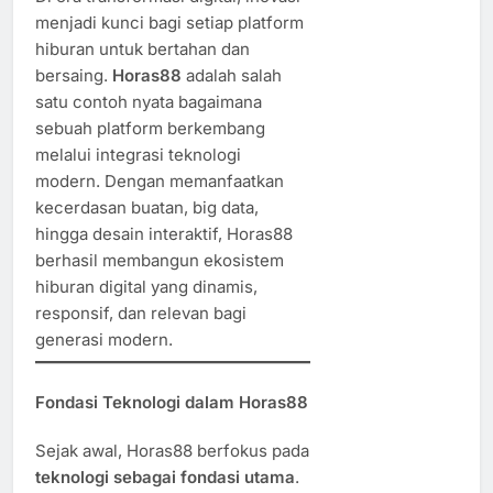
menjadi kunci bagi setiap platform
hiburan untuk bertahan dan
bersaing.
Horas88
adalah salah
satu contoh nyata bagaimana
sebuah platform berkembang
melalui integrasi teknologi
modern. Dengan memanfaatkan
kecerdasan buatan, big data,
hingga desain interaktif, Horas88
berhasil membangun ekosistem
hiburan digital yang dinamis,
responsif, dan relevan bagi
generasi modern.
Fondasi Teknologi dalam Horas88
Sejak awal, Horas88 berfokus pada
teknologi sebagai fondasi utama
.