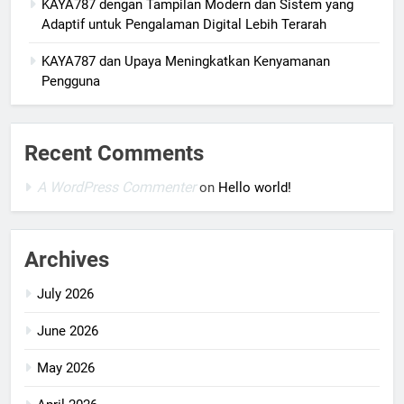
KAYA787 dengan Tampilan Modern dan Sistem yang
Adaptif untuk Pengalaman Digital Lebih Terarah
KAYA787 dan Upaya Meningkatkan Kenyamanan
Pengguna
Recent Comments
A WordPress Commenter
on
Hello world!
Archives
July 2026
June 2026
May 2026