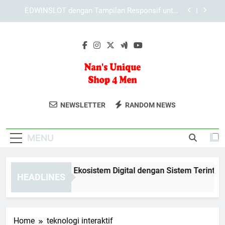
Skip
LEBAH4D dengan Tampilan Responsif untuk
to
Pengguna Modern
content
KAYA787 dengan Tampilan Modern dan Sistem
yang Adaptif untuk Pengalaman Digital Lebih
Terarah
LEBAH4D sebagai Ekosistem Digital dengan
Sistem Terintegrasi
EDWINSLOT dengan Tampilan Responsif untuk
Pengguna Modern
Nan's Unique
Dapatkan Produk Fashion Pria Terbaik
LEBAH4D dengan Tampilan Responsif untuk
NEWSLETTER
RANDOM NEWS
Pengguna Modern
Shop 4 Men
Di Nans Unique Shop 4 Men. Tampil
KAYA787 dengan Tampilan Modern dan Sistem
Stylish Dengan Koleksi Terbaru Kami.
yang Adaptif untuk Pengalaman Digital Lebih
MENU
Terarah
BAH4D sebagai Ekosistem Digital dengan Sistem Terintegrasi
HEADLINES
Weeks Ago
Home
teknologi interaktif