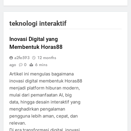
teknologi interaktif
Inovasi Digital yang
Membentuk Horas88
a2fe593
12 months
ago
0
6 mins
Artikel ini mengulas bagaimana
inovasi digital membentuk Horas88
menjadi platform hiburan modern,
mulai dari pemanfaatan AI, big
data, hingga desain interaktif yang
menghadirkan pengalaman
pengguna lebih aman, cepat, dan
relevan.
Di era transformasi digital, inovasi