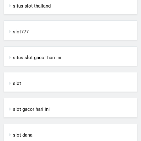
situs slot thailand
slot777
situs slot gacor hari ini
slot
slot gacor hari ini
slot dana