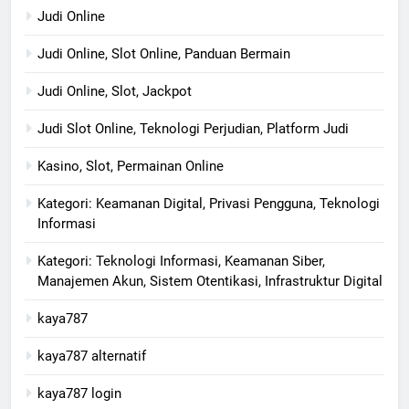
Judi Online
Judi Online, Slot Online, Panduan Bermain
Judi Online, Slot, Jackpot
Judi Slot Online, Teknologi Perjudian, Platform Judi
Kasino, Slot, Permainan Online
Kategori: Keamanan Digital, Privasi Pengguna, Teknologi
Informasi
Kategori: Teknologi Informasi, Keamanan Siber,
Manajemen Akun, Sistem Otentikasi, Infrastruktur Digital
kaya787
kaya787 alternatif
kaya787 login