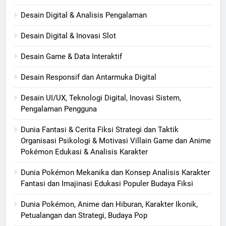
Desain Digital & Analisis Pengalaman
Desain Digital & Inovasi Slot
Desain Game & Data Interaktif
Desain Responsif dan Antarmuka Digital
Desain UI/UX, Teknologi Digital, Inovasi Sistem,
Pengalaman Pengguna
Dunia Fantasi & Cerita Fiksi Strategi dan Taktik
Organisasi Psikologi & Motivasi Villain Game dan Anime
Pokémon Edukasi & Analisis Karakter
Dunia Pokémon Mekanika dan Konsep Analisis Karakter
Fantasi dan Imajinasi Edukasi Populer Budaya Fiksi
Dunia Pokémon, Anime dan Hiburan, Karakter Ikonik,
Petualangan dan Strategi, Budaya Pop