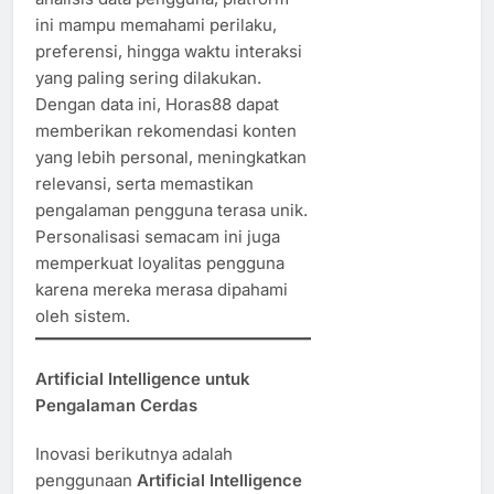
ini mampu memahami perilaku,
preferensi, hingga waktu interaksi
yang paling sering dilakukan.
Dengan data ini, Horas88 dapat
memberikan rekomendasi konten
yang lebih personal, meningkatkan
relevansi, serta memastikan
pengalaman pengguna terasa unik.
Personalisasi semacam ini juga
memperkuat loyalitas pengguna
karena mereka merasa dipahami
oleh sistem.
Artificial Intelligence untuk
Pengalaman Cerdas
Inovasi berikutnya adalah
penggunaan
Artificial Intelligence