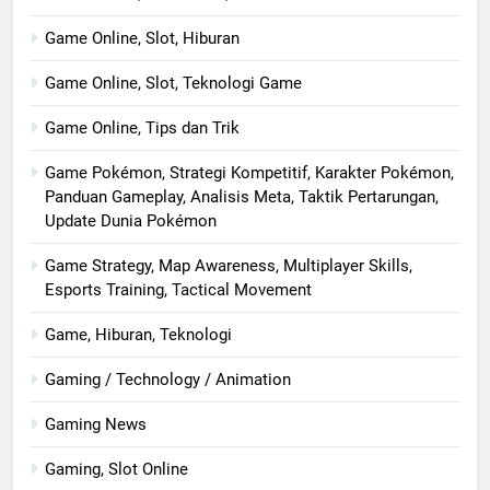
Game Online, Slot, Hiburan
Game Online, Slot, Teknologi Game
Game Online, Tips dan Trik
Game Pokémon, Strategi Kompetitif, Karakter Pokémon,
Panduan Gameplay, Analisis Meta, Taktik Pertarungan,
Update Dunia Pokémon
Game Strategy, Map Awareness, Multiplayer Skills,
Esports Training, Tactical Movement
Game, Hiburan, Teknologi
Gaming / Technology / Animation
Gaming News
Gaming, Slot Online