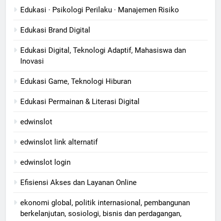
Edukasi · Psikologi Perilaku · Manajemen Risiko
Edukasi Brand Digital
Edukasi Digital, Teknologi Adaptif, Mahasiswa dan
Inovasi
Edukasi Game, Teknologi Hiburan
Edukasi Permainan & Literasi Digital
edwinslot
edwinslot link alternatif
edwinslot login
Efisiensi Akses dan Layanan Online
ekonomi global, politik internasional, pembangunan
berkelanjutan, sosiologi, bisnis dan perdagangan,