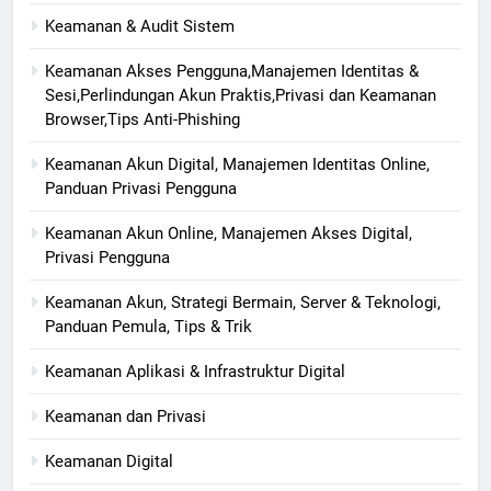
Keamanan & Audit Sistem
Keamanan Akses Pengguna,Manajemen Identitas &
Sesi,Perlindungan Akun Praktis,Privasi dan Keamanan
Browser,Tips Anti-Phishing
Keamanan Akun Digital, Manajemen Identitas Online,
Panduan Privasi Pengguna
Keamanan Akun Online, Manajemen Akses Digital,
Privasi Pengguna
Keamanan Akun, Strategi Bermain, Server & Teknologi,
Panduan Pemula, Tips & Trik
Keamanan Aplikasi & Infrastruktur Digital
Keamanan dan Privasi
Keamanan Digital