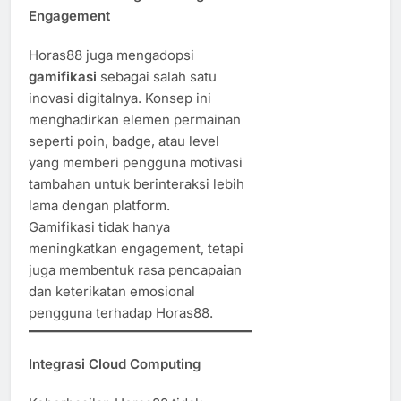
Engagement
Horas88 juga mengadopsi
gamifikasi
sebagai salah satu
inovasi digitalnya. Konsep ini
menghadirkan elemen permainan
seperti poin, badge, atau level
yang memberi pengguna motivasi
tambahan untuk berinteraksi lebih
lama dengan platform.
Gamifikasi tidak hanya
meningkatkan engagement, tetapi
juga membentuk rasa pencapaian
dan keterikatan emosional
pengguna terhadap Horas88.
Integrasi Cloud Computing