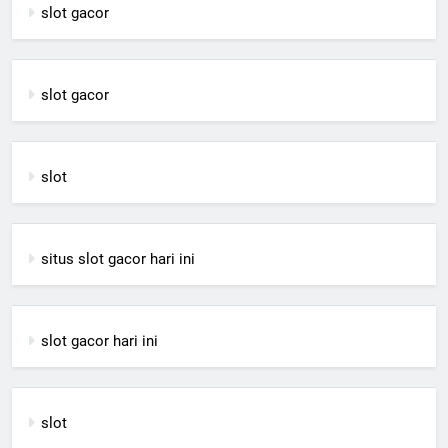
slot gacor
slot gacor
slot
situs slot gacor hari ini
slot gacor hari ini
slot