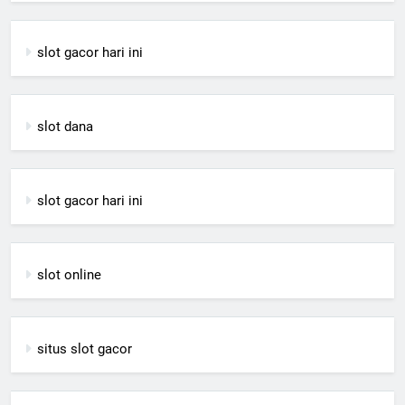
slot gacor hari ini
slot dana
slot gacor hari ini
slot online
situs slot gacor