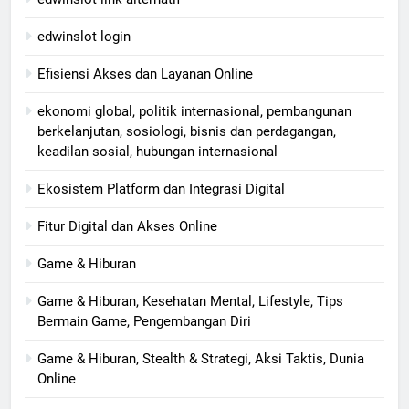
edwinslot login
Efisiensi Akses dan Layanan Online
ekonomi global, politik internasional, pembangunan
berkelanjutan, sosiologi, bisnis dan perdagangan,
keadilan sosial, hubungan internasional
Ekosistem Platform dan Integrasi Digital
Fitur Digital dan Akses Online
Game & Hiburan
Game & Hiburan, Kesehatan Mental, Lifestyle, Tips
Bermain Game, Pengembangan Diri
Game & Hiburan, Stealth & Strategi, Aksi Taktis, Dunia
Online