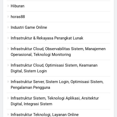
Hiburan
horas88
Industri Game Online
Infrastruktur & Rekayasa Perangkat Lunak
Infrastruktur Cloud, Observabilitas Sistem, Manajemen
Operasional, Teknologi Monitoring
Infrastruktur Cloud, Optimisasi Sistem, Keamanan
Digital, Sistem Login
Infrastruktur Server, Sistem Login, Optimisasi Sistem,
Pengalaman Pengguna
Infrastruktur Sistem, Teknologi Aplikasi, Arsitektur
Digital, Integrasi Sistem
Infrastruktur Teknologi, Layanan Online