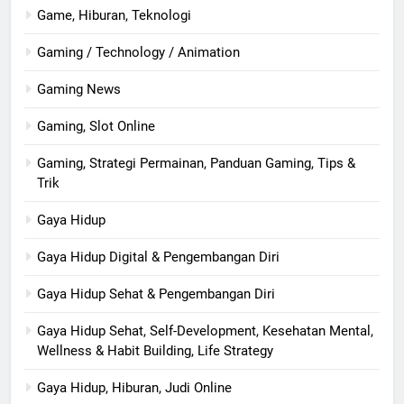
Game, Hiburan, Teknologi
Gaming / Technology / Animation
Gaming News
Gaming, Slot Online
Gaming, Strategi Permainan, Panduan Gaming, Tips &
Trik
Gaya Hidup
Gaya Hidup Digital & Pengembangan Diri
Gaya Hidup Sehat & Pengembangan Diri
Gaya Hidup Sehat, Self-Development, Kesehatan Mental,
Wellness & Habit Building, Life Strategy
Gaya Hidup, Hiburan, Judi Online