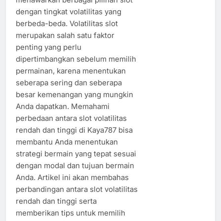
dengan tingkat volatilitas yang
berbeda-beda. Volatilitas slot
merupakan salah satu faktor
penting yang perlu
dipertimbangkan sebelum memilih
permainan, karena menentukan
seberapa sering dan seberapa
besar kemenangan yang mungkin
Anda dapatkan. Memahami
perbedaan antara slot volatilitas
rendah dan tinggi di Kaya787 bisa
membantu Anda menentukan
strategi bermain yang tepat sesuai
dengan modal dan tujuan bermain
Anda. Artikel ini akan membahas
perbandingan antara slot volatilitas
rendah dan tinggi serta
memberikan tips untuk memilih