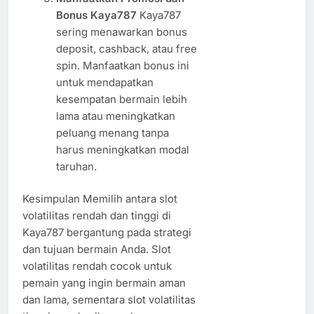
Bonus Kaya787
Kaya787
sering menawarkan bonus
deposit, cashback, atau free
spin. Manfaatkan bonus ini
untuk mendapatkan
kesempatan bermain lebih
lama atau meningkatkan
peluang menang tanpa
harus meningkatkan modal
taruhan.
Kesimpulan Memilih antara slot
volatilitas rendah dan tinggi di
Kaya787 bergantung pada strategi
dan tujuan bermain Anda. Slot
volatilitas rendah cocok untuk
pemain yang ingin bermain aman
dan lama, sementara slot volatilitas