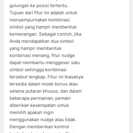
gulungan ke posisi tertentu.
Tujuan dari fitur ini adalah untuk
menyempurnakan kombinasi
simbol yang hampir membentuk
kemenangan. Sebagai contoh, jika
Anda mendapatkan dua simbol
yang hampir membentuk
kombinasi menang, fitur nudge
dapat membantu menggeser satu
simbol sehingga kombinasi
tersebut lengkap. Fitur ini biasanya
tersedia dalam mode bonus atau
selama putaran khusus, dan dalam
beberapa permainan, pemain
diberikan kesempatan untuk
memilih apakah ingin
menggunakan nudge atau tidak.
Dengan memberikan kontrol