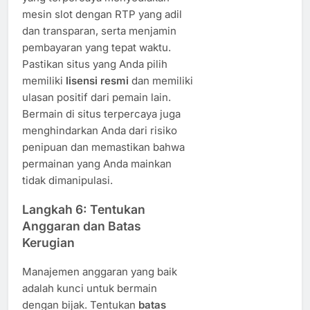
mesin slot dengan RTP yang adil
dan transparan, serta menjamin
pembayaran yang tepat waktu.
Pastikan situs yang Anda pilih
memiliki
lisensi resmi
dan memiliki
ulasan positif dari pemain lain.
Bermain di situs terpercaya juga
menghindarkan Anda dari risiko
penipuan dan memastikan bahwa
permainan yang Anda mainkan
tidak dimanipulasi.
Langkah 6: Tentukan
Anggaran dan Batas
Kerugian
Manajemen anggaran yang baik
adalah kunci untuk bermain
dengan bijak. Tentukan
batas