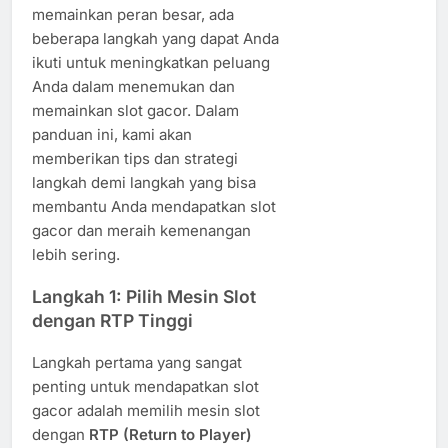
memainkan peran besar, ada
beberapa langkah yang dapat Anda
ikuti untuk meningkatkan peluang
Anda dalam menemukan dan
memainkan slot gacor. Dalam
panduan ini, kami akan
memberikan tips dan strategi
langkah demi langkah yang bisa
membantu Anda mendapatkan slot
gacor dan meraih kemenangan
lebih sering.
Langkah 1: Pilih Mesin Slot
dengan RTP Tinggi
Langkah pertama yang sangat
penting untuk mendapatkan slot
gacor adalah memilih mesin slot
dengan
RTP (Return to Player)