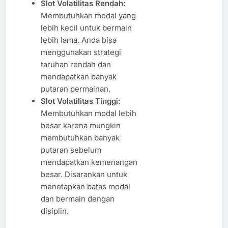
Slot Volatilitas Rendah:
Membutuhkan modal yang
lebih kecil untuk bermain
lebih lama. Anda bisa
menggunakan strategi
taruhan rendah dan
mendapatkan banyak
putaran permainan.
Slot Volatilitas Tinggi:
Membutuhkan modal lebih
besar karena mungkin
membutuhkan banyak
putaran sebelum
mendapatkan kemenangan
besar. Disarankan untuk
menetapkan batas modal
dan bermain dengan
disiplin.