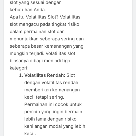
slot yang sesuai dengan
kebutuhan Anda.
Apa Itu Volatilitas Slot? Volatilitas
slot mengacu pada tingkat risiko
dalam permainan slot dan
menunjukkan seberapa sering dan
seberapa besar kemenangan yang
mungkin terjadi. Volatilitas slot
biasanya dibagi menjadi tiga
kategori:
Volatilitas Rendah:
Slot
dengan volatilitas rendah
memberikan kemenangan
kecil tetapi sering.
Permainan ini cocok untuk
pemain yang ingin bermain
lebih lama dengan risiko
kehilangan modal yang lebih
kecil.