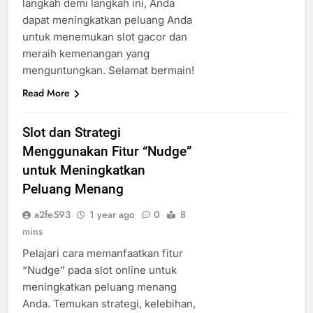
langkah demi langkah ini, Anda
dapat meningkatkan peluang Anda
untuk menemukan slot gacor dan
meraih kemenangan yang
menguntungkan. Selamat bermain!
Read More
Slot dan Strategi
Menggunakan Fitur “Nudge”
untuk Meningkatkan
Peluang Menang
a2fe593
1 year ago
0
8
mins
Pelajari cara memanfaatkan fitur
“Nudge” pada slot online untuk
meningkatkan peluang menang
Anda. Temukan strategi, kelebihan,