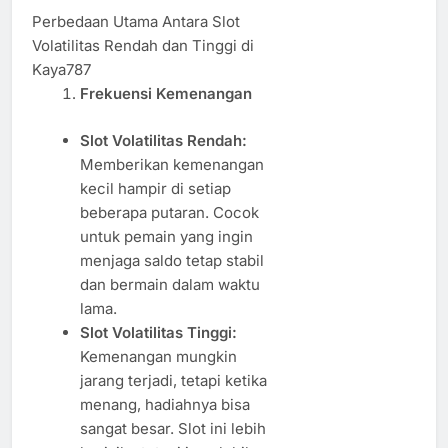
Perbedaan Utama Antara Slot
Volatilitas Rendah dan Tinggi di
Kaya787
Frekuensi Kemenangan
Slot Volatilitas Rendah:
Memberikan kemenangan
kecil hampir di setiap
beberapa putaran. Cocok
untuk pemain yang ingin
menjaga saldo tetap stabil
dan bermain dalam waktu
lama.
Slot Volatilitas Tinggi:
Kemenangan mungkin
jarang terjadi, tetapi ketika
menang, hadiahnya bisa
sangat besar. Slot ini lebih