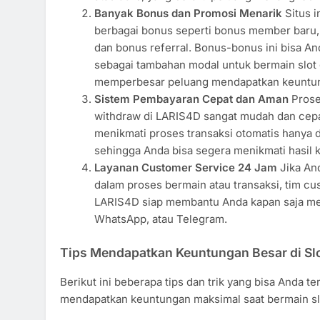
Banyak Bonus dan Promosi Menarik
Situs 
berbagai bonus seperti bonus member baru, 
dan bonus referral. Bonus-bonus ini bisa A
sebagai tambahan modal untuk bermain slot
memperbesar peluang mendapatkan keuntun
Sistem Pembayaran Cepat dan Aman
Prose
withdraw di LARIS4D sangat mudah dan cepa
menikmati proses transaksi otomatis hanya 
sehingga Anda bisa segera menikmati hasil
Layanan Customer Service 24 Jam
Jika An
dalam proses bermain atau transaksi, tim cu
LARIS4D siap membantu Anda kapan saja mela
WhatsApp, atau Telegram.
Tips Mendapatkan Keuntungan Besar di Sl
Berikut ini beberapa tips dan trik yang bisa Anda t
mendapatkan keuntungan maksimal saat bermain sl