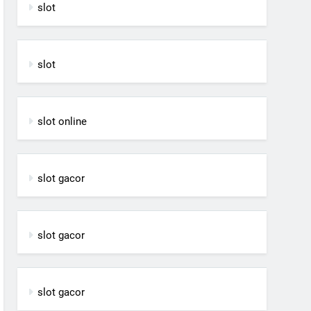
slot
slot
slot online
slot gacor
slot gacor
slot gacor