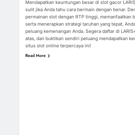
Mendapatkan keuntungan besar di slot gacor LARI
sulit jika Anda tahu cara bermain dengan benar. D
permainan slot dengan RTP tinggi, memanfaatkan b
serta menerapkan strategi taruhan yang tepat, An
peluang kemenangan Anda. Segera daftar di LARIS4D
atas, dan buktikan sendiri peluang mendapatkan ke
situs slot online terpercaya ini!
Read More