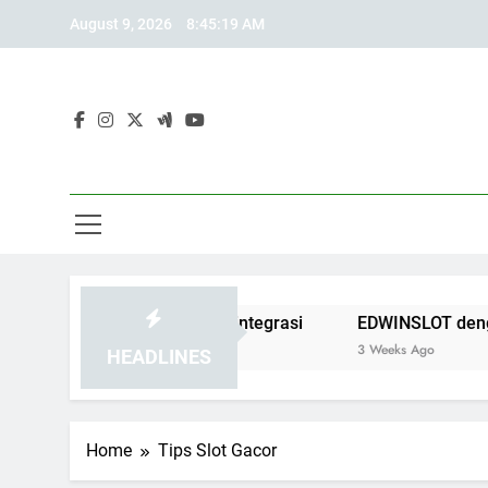
Skip
August 9, 2026
8:45:20 AM
to
content
Nan
Dapatkan P
engan Sistem Terintegrasi
EDWINSLOT dengan Tampila
3 Weeks Ago
HEADLINES
Home
Tips Slot Gacor