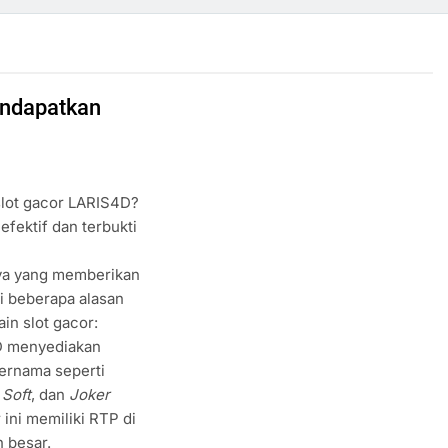
ndapatkan
slot gacor LARIS4D?
efektif dan terbukti
aya yang memberikan
i beberapa alasan
in slot gacor:
 menyediakan
ternama seperti
Soft
, dan
Joker
 ini memiliki RTP di
 besar.