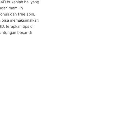
S4D bukanlah hal yang
engan memilih
onus dan free spin,
da bisa memaksimalkan
, terapkan tips di
untungan besar di