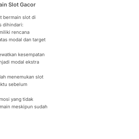
in Slot Gacor
 bermain slot di
 dihindari:
iliki rencana
tas modal dan target
lewatkan kesempatan
jadi modal ekstra
udah menemukan slot
aktu sebelum
mosi yang tidak
rmain meskipun sudah