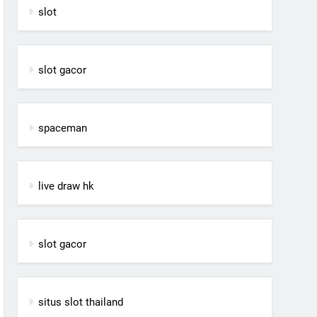
slot
slot gacor
spaceman
live draw hk
slot gacor
situs slot thailand