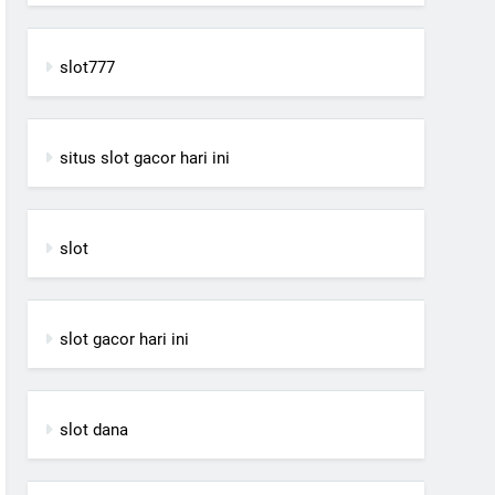
slot777
situs slot gacor hari ini
slot
slot gacor hari ini
slot dana