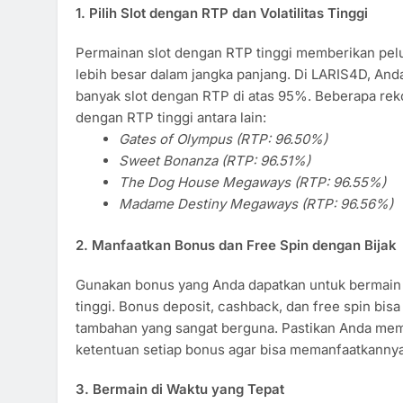
1.
Pilih Slot dengan RTP dan Volatilitas Tinggi
Permainan slot dengan RTP tinggi memberikan pe
lebih besar dalam jangka panjang. Di LARIS4D, An
banyak slot dengan RTP di atas 95%. Beberapa rek
dengan RTP tinggi antara lain:
Gates of Olympus (RTP: 96.50%)
Sweet Bonanza (RTP: 96.51%)
The Dog House Megaways (RTP: 96.55%)
Madame Destiny Megaways (RTP: 96.56%)
2.
Manfaatkan Bonus dan Free Spin dengan Bijak
Gunakan bonus yang Anda dapatkan untuk bermain 
tinggi. Bonus deposit, cashback, dan free spin bis
tambahan yang sangat berguna. Pastikan Anda mem
ketentuan setiap bonus agar bisa memanfaatkanny
3.
Bermain di Waktu yang Tepat