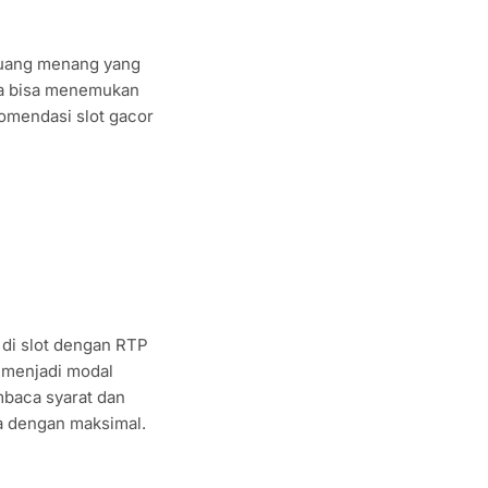
luang menang yang
da bisa menemukan
omendasi slot gacor
di slot dengan RTP
a menjadi modal
baca syarat dan
a dengan maksimal.