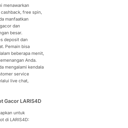
ini menawarkan
cashback, free spin,
nda manfaatkan
 gacor dan
gan besar.
s deposit dan
t. Pemain bisa
dalam beberapa menit,
 kemenangan Anda.
da mengalami kendala
stomer service
lui live chat,
ot Gacor LARIS4D
erapkan untuk
ot di LARIS4D: