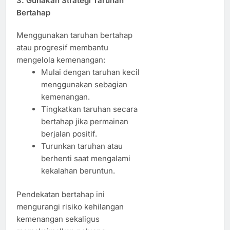
3. Gunakan Strategi Taruhan
Bertahap
Menggunakan taruhan bertahap
atau progresif membantu
mengelola kemenangan:
Mulai dengan taruhan kecil
menggunakan sebagian
kemenangan.
Tingkatkan taruhan secara
bertahap jika permainan
berjalan positif.
Turunkan taruhan atau
berhenti saat mengalami
kekalahan beruntun.
Pendekatan bertahap ini
mengurangi risiko kehilangan
kemenangan sekaligus