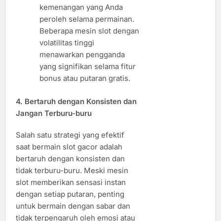
kemenangan yang Anda
peroleh selama permainan.
Beberapa mesin slot dengan
volatilitas tinggi
menawarkan pengganda
yang signifikan selama fitur
bonus atau putaran gratis.
4.
Bertaruh dengan Konsisten dan
Jangan Terburu-buru
Salah satu strategi yang efektif
saat bermain slot gacor adalah
bertaruh dengan konsisten dan
tidak terburu-buru. Meski mesin
slot memberikan sensasi instan
dengan setiap putaran, penting
untuk bermain dengan sabar dan
tidak terpengaruh oleh emosi atau