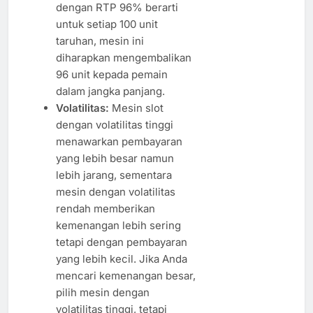
dengan RTP 96% berarti
untuk setiap 100 unit
taruhan, mesin ini
diharapkan mengembalikan
96 unit kepada pemain
dalam jangka panjang.
Volatilitas:
Mesin slot
dengan volatilitas tinggi
menawarkan pembayaran
yang lebih besar namun
lebih jarang, sementara
mesin dengan volatilitas
rendah memberikan
kemenangan lebih sering
tetapi dengan pembayaran
yang lebih kecil. Jika Anda
mencari kemenangan besar,
pilih mesin dengan
volatilitas tinggi, tetapi