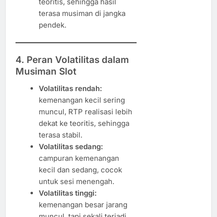
teoritis, sehingga hasil
terasa musiman di jangka
pendek.
4. Peran Volatilitas dalam
Musiman Slot
Volatilitas rendah:
kemenangan kecil sering
muncul, RTP realisasi lebih
dekat ke teoritis, sehingga
terasa stabil.
Volatilitas sedang:
campuran kemenangan
kecil dan sedang, cocok
untuk sesi menengah.
Volatilitas tinggi:
kemenangan besar jarang
muncul, tapi sekali terjadi