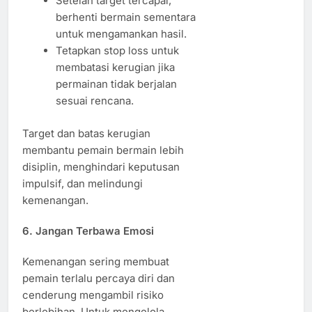
Setelah target tercapai,
berhenti bermain sementara
untuk mengamankan hasil.
Tetapkan stop loss untuk
membatasi kerugian jika
permainan tidak berjalan
sesuai rencana.
Target dan batas kerugian
membantu pemain bermain lebih
disiplin, menghindari keputusan
impulsif, dan melindungi
kemenangan.
6. Jangan Terbawa Emosi
Kemenangan sering membuat
pemain terlalu percaya diri dan
cenderung mengambil risiko
berlebihan. Untuk mengelola