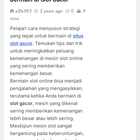
a2fe593
2 years ago
0
9
mins
Pelajari cara menyusun strategi
yang tepat untuk bermain di
situs
slot gacor
. Temukan tips dan trik
untuk meningkatkan peluang
kemenangan di mesin slot online
yang sering memberikan
kemenangan besar.
Bermain slot online bisa menjadi
pengalaman yang mengasyikkan,
terutama ketika Anda bermain di
slot gacor
, mesin yang dikenal
sering memberikan kemenangan
lebih besar atau lebih sering.
Meskipun mesin slot sangat
bergantung pada keberuntungan,