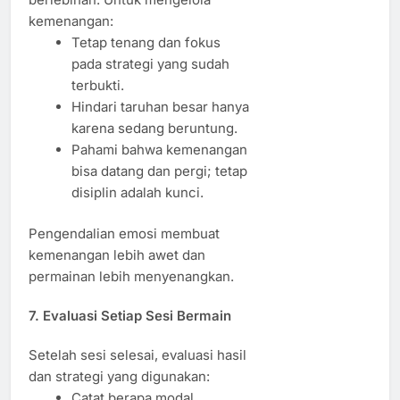
kemenangan:
Tetap tenang dan fokus
pada strategi yang sudah
terbukti.
Hindari taruhan besar hanya
karena sedang beruntung.
Pahami bahwa kemenangan
bisa datang dan pergi; tetap
disiplin adalah kunci.
Pengendalian emosi membuat
kemenangan lebih awet dan
permainan lebih menyenangkan.
7. Evaluasi Setiap Sesi Bermain
Setelah sesi selesai, evaluasi hasil
dan strategi yang digunakan:
Catat berapa modal