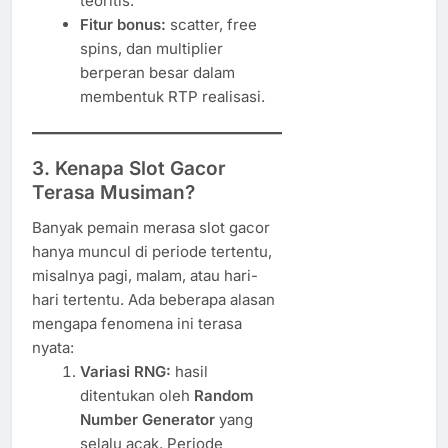
teoritis.
Fitur bonus:
scatter, free
spins, dan multiplier
berperan besar dalam
membentuk RTP realisasi.
3. Kenapa Slot Gacor
Terasa Musiman?
Banyak pemain merasa slot gacor
hanya muncul di periode tertentu,
misalnya pagi, malam, atau hari-
hari tertentu. Ada beberapa alasan
mengapa fenomena ini terasa
nyata:
Variasi RNG:
hasil
ditentukan oleh
Random
Number Generator
yang
selalu acak. Periode