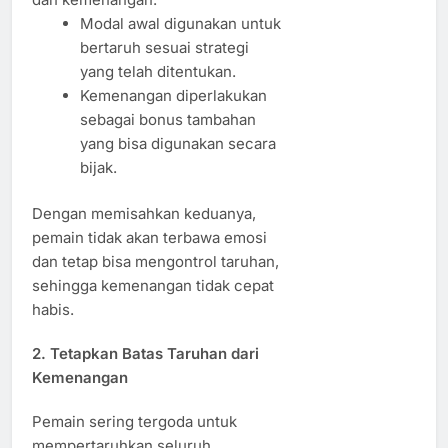
Modal awal digunakan untuk
bertaruh sesuai strategi
yang telah ditentukan.
Kemenangan diperlakukan
sebagai bonus tambahan
yang bisa digunakan secara
bijak.
Dengan memisahkan keduanya,
pemain tidak akan terbawa emosi
dan tetap bisa mengontrol taruhan,
sehingga kemenangan tidak cepat
habis.
2. Tetapkan Batas Taruhan dari
Kemenangan
Pemain sering tergoda untuk
mempertaruhkan seluruh