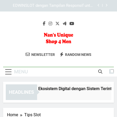
Skip
LEBAH4D dengan Tampilan Responsif untuk
to
Pengguna Modern
content
KAYA787 dengan Tampilan Modern dan Sistem
yang Adaptif untuk Pengalaman Digital Lebih
Terarah
LEBAH4D sebagai Ekosistem Digital dengan
Sistem Terintegrasi
EDWINSLOT dengan Tampilan Responsif untuk
Pengguna Modern
Nan's Unique
Dapatkan Produk Fashion Pria Terbaik
LEBAH4D dengan Tampilan Responsif untuk
NEWSLETTER
RANDOM NEWS
Pengguna Modern
Shop 4 Men
Di Nans Unique Shop 4 Men. Tampil
KAYA787 dengan Tampilan Modern dan Sistem
Stylish Dengan Koleksi Terbaru Kami.
yang Adaptif untuk Pengalaman Digital Lebih
MENU
Terarah
BAH4D sebagai Ekosistem Digital dengan Sistem Terintegrasi
HEADLINES
Weeks Ago
Home
Tips Slot