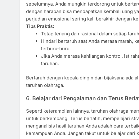
sebelumnya, Anda mungkin terdorong untuk bertar
dengan harapan bisa mendapatkan kembali uang ya
perjudian emosional sering kali berakhir dengan ke
Tips Praktis:
Tetap tenang dan rasional dalam setiap taru
Hindari bertaruh saat Anda merasa marah, ke
terburu-buru.
Jika Anda merasa kehilangan kontrol, istiraha
taruhan.
Bertaruh dengan kepala dingin dan bijaksana adala
taruhan olahraga.
6. Belajar dari Pengalaman dan Terus Berla
Seperti keterampilan lainnya, taruhan olahraga m
untuk berkembang. Terus berlatih, mempelajari stra
menganalisis hasil taruhan Anda adalah cara terba
kemampuan Anda. Jangan takut untuk belajar dari 