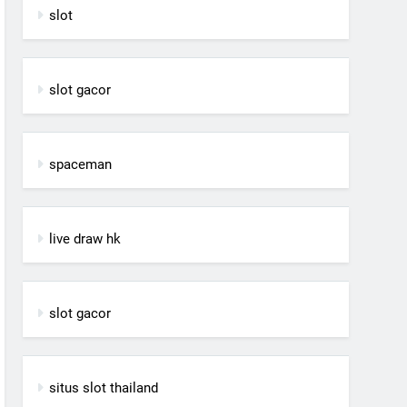
slot
slot gacor
spaceman
live draw hk
slot gacor
situs slot thailand