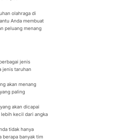
uhan olahraga di
bantu Anda membuat
kan peluang menang
erbagai jenis
jenis taruhan
yang akan menang
 yang paling
 yang akan dicapai
lebih kecil dari angka
nda tidak hanya
a berapa banyak tim