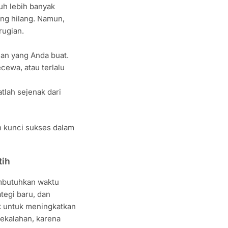
uh lebih banyak
ng hilang. Namun,
rugian.
han yang Anda buat.
cewa, atau terlalu
tlah sejenak dari
h kunci sukses dalam
tih
embutuhkan waktu
tegi baru, dan
ik untuk meningkatkan
kekalahan, karena