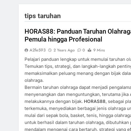
tips taruhan
HORAS88: Panduan Taruhan Olahrag
Pemula hingga Profesional
A2fe593
2 Years Ago
0
9 Mins
Pelajari panduan lengkap untuk memulai taruhan ol
Temukan tips, strategi, dan langkah-langkah pentin
memaksimalkan peluang menang dengan bijak dala
olahraga.
Bermain taruhan olahraga dapat menjadi pengalam
menyenangkan dan menguntungkan, terutama jika 
melakukannya dengan bijak.
HORAS88
, sebagai pl
terkemuka, menyediakan berbagai jenis olahraga un
mulai dari sepak bola, basket, tenis, hingga olahra
untuk berhasil dalam taruhan olahraga, dibutuhka
mendalam mengenai cara bertaruh, strategi yang ef