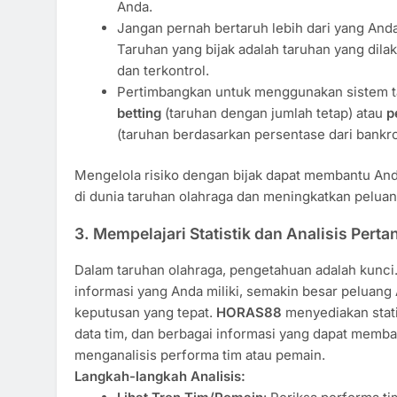
Anda.
Jangan pernah bertaruh lebih dari yang An
Taruhan yang bijak adalah taruhan yang dil
dan terkontrol.
Pertimbangkan untuk menggunakan sistem t
betting
(taruhan dengan jumlah tetap) atau
p
(taruhan berdasarkan persentase dari bankrol
Mengelola risiko dengan bijak dapat membantu And
di dunia taruhan olahraga dan meningkatkan pelua
3. Mempelajari Statistik dan Analisis Pert
Dalam taruhan olahraga, pengetahuan adalah kunci
informasi yang Anda miliki, semakin besar peluan
keputusan yang tepat.
HORAS88
menyediakan stati
data tim, dan berbagai informasi yang dapat memb
menganalisis performa tim atau pemain.
Langkah-langkah Analisis: