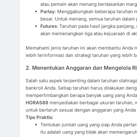
atau pemain akan menang berdasarkan margi
Parlay
: Menggabungkan beberapa taruhan me
besar. Untuk menang, semua taruhan dalam p
Futures
: Taruhan pada hasil jangka panjang, 
akan memenangkan liga atau kejuaraan di ak
Memahami jenis taruhan ini akan membantu Anda m
lebih terinformasi dan strategi taruhan yang lebih b
2. Menentukan Anggaran dan Mengelola Ri
Salah satu aspek terpenting dalam taruhan olahrag
bankroll Anda. Setiap taruhan harus dilakukan den
mempertimbangkan berapa banyak uang yang Anda s
HORAS88
menyediakan berbagai ukuran taruhan,
untuk bertaruh sesuai dengan anggaran yang Anda m
Tips Praktis:
Tentukan jumlah uang yang siap Anda pertar
itu adalah uang yang tidak akan memengaru