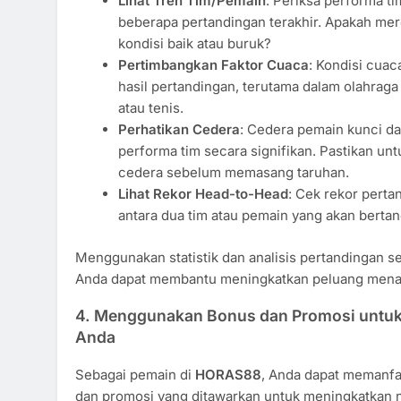
Lihat Tren Tim/Pemain
: Periksa performa t
beberapa pertandingan terakhir. Apakah me
kondisi baik atau buruk?
Pertimbangkan Faktor Cuaca
: Kondisi cua
hasil pertandingan, terutama dalam olahraga
atau tenis.
Perhatikan Cedera
: Cedera pemain kunci d
performa tim secara signifikan. Pastikan un
cedera sebelum memasang taruhan.
Lihat Rekor Head-to-Head
: Cek rekor pert
antara dua tim atau pemain yang akan bertan
Menggunakan statistik dan analisis pertandingan s
Anda dapat membantu meningkatkan peluang menan
4. Menggunakan Bonus dan Promosi untu
Anda
Sebagai pemain di
HORAS88
, Anda dapat memanfa
dan promosi yang ditawarkan untuk meningkatkan ni