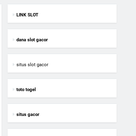
LINK SLOT
dana slot gacor
situs slot gacor
toto togel
situs gacor