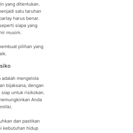
n yang ditentukan.
njadi satu taruhan
arlay harus benar.
seperti siapa yang
hir musim.
embuat pilihan yang
aik.
siko
a adalah mengelola
gan bijaksana, dengan
iap untuk risikokan.
 memungkinkan Anda
iliki.
uhkan dan pastikan
hi kebutuhan hidup