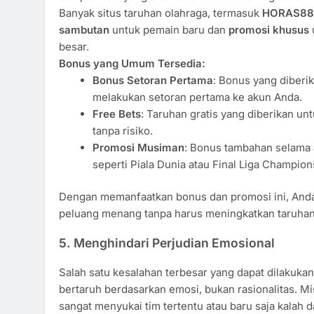
Banyak situs taruhan olahraga, termasuk
HORAS88
sambutan
untuk pemain baru dan
promosi khusus
besar.
Bonus yang Umum Tersedia:
Bonus Setoran Pertama
: Bonus yang diberi
melakukan setoran pertama ke akun Anda.
Free Bets
: Taruhan gratis yang diberikan u
tanpa risiko.
Promosi Musiman
: Bonus tambahan selama a
seperti Piala Dunia atau Final Liga Champion
Dengan memanfaatkan bonus dan promosi ini, And
peluang menang tanpa harus meningkatkan taruhan
5. Menghindari Perjudian Emosional
Salah satu kesalahan terbesar yang dapat dilakuka
bertaruh berdasarkan emosi, bukan rasionalitas. Mi
sangat menyukai tim tertentu atau baru saja kalah 