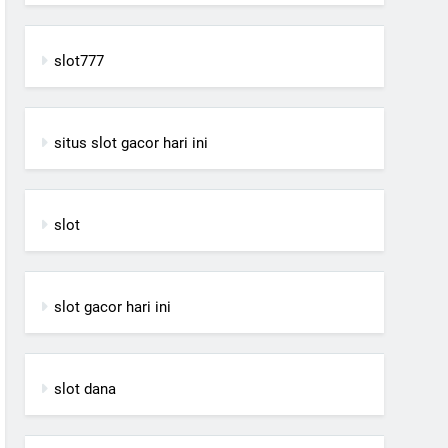
slot777
situs slot gacor hari ini
slot
slot gacor hari ini
slot dana