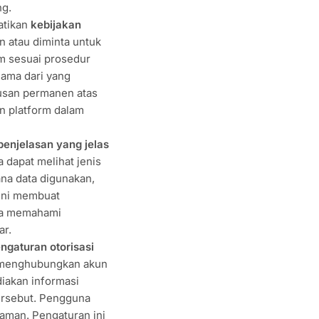
ng.
atikan
kebijakan
an atau diminta untuk
em sesuai prosedur
lama dari yang
usan permanen atas
n platform dalam
penjelasan yang jelas
 dapat melihat jenis
ana data digunakan,
 ini membuat
ka memahami
ar.
ngaturan otorisasi
 menghubungkan akun
iakan informasi
tersebut. Pengguna
yaman. Pengaturan ini