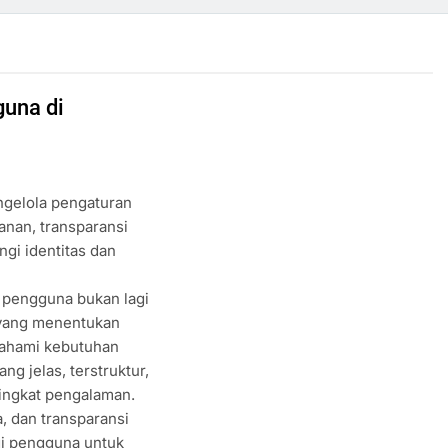
una di
gelola pengaturan
anan, transparansi
ngi identitas dan
i pengguna bukan lagi
i yang menentukan
ahami kebutuhan
g jelas, terstruktur,
ingkat pengalaman.
, dan transparansi
gi pengguna untuk