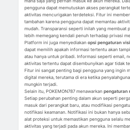
mana saja yang pernah masuk ke akun mereka. Dal
pengguna dapat memutuskan akses perangkat terten
aktivitas mencurigakan terdeteksi. Fitur ini membe
tambahan karena pengguna dapat memantau aktivit
mudah. Transparansi seperti inilah yang membuat
lebih memegang kendali penuh terhadap privasi me
Platform ini juga menyediakan
opsi pengaturan visi
dapat memilih apakah informasi tertentu akan tampi
atau hanya untuk pribadi. Informasi seperti email, 
aktivitas tertentu dapat disembunyikan agar tidak ter
Fitur ini sangat penting bagi pengguna yang ingin 
digital mereka, terutama di era ketika penyalahgun
mungkin terjadi.
Selain itu, POKEMON787 menawarkan
pengaturan n
Setiap perubahan penting dalam akun seperti pergan
masuk dari perangkat baru, atau modifikasi penga
notifikasi keamanan. Notifikasi ini bukan hanya seb
alat proteksi untuk memastikan pengguna selalu m
aktivitas yang terjadi pada akun mereka. Ini mem