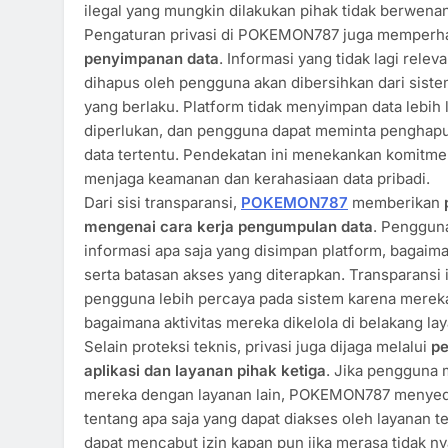
ilegal yang mungkin dilakukan pihak tidak berwena
Pengaturan privasi di POKEMON787 juga memperh
penyimpanan data
. Informasi yang tidak lagi relev
dihapus oleh pengguna akan dibersihkan dari sist
yang berlaku. Platform tidak menyimpan data lebih 
diperlukan, dan pengguna dapat meminta penghap
data tertentu. Pendekatan ini menekankan komitme
menjaga keamanan dan kerahasiaan data pribadi.
Dari sisi transparansi,
POKEMON787
memberikan
mengenai cara kerja pengumpulan data
. Pengguna
informasi apa saja yang disimpan platform, bagaim
serta batasan akses yang diterapkan. Transparansi
pengguna lebih percaya pada sistem karena mere
bagaimana aktivitas mereka dikelola di belakang lay
Selain proteksi teknis, privasi juga dijaga melalui
pe
aplikasi dan layanan pihak ketiga
. Jika pengguna
mereka dengan layanan lain, POKEMON787 menyed
tentang apa saja yang dapat diakses oleh layanan 
dapat mencabut izin kapan pun jika merasa tidak n