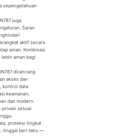
npa sepengetahuan
N787 juga
ngaturan. Saran
nghindari
rangkat aktif secara
etap aman. Kombinasi
g lebih aman bagi
ON787 dirancang
an akses dan
, kontrol data
kasi keamanan,
aman dan modern.
privasi sesuai
anggu.
ta, proteksi tingkat
l, tinggal beri tahu —