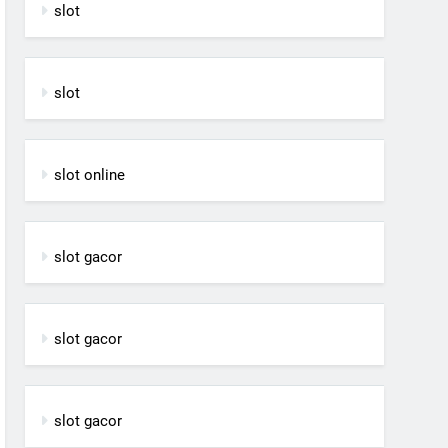
slot
slot
slot online
slot gacor
slot gacor
slot gacor