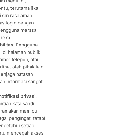
am menu ini,
tu, terutama jika
rikan rasa aman
as login dengan
 pengguna merasa
reka.
bilitas
. Pengguna
l di halaman publik
nomor telepon, atau
lihat oleh pihak lain.
menjaga batasan
aan informasi sangat
otifikasi privasi
.
tian kata sandi,
turan akan memicu
agai pengingat, tetapi
engetahui setiap
bantu mencegah akses