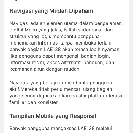
Navigasi yang Mudah Dipahami
Navigasi adalah elemen utama dalam pengalaman
digital.Menu yang jelas, istilah sederhana, dan
struktur yang logis membantu pengguna
menemukan informasi tanpa membuka terlalu
banyak bagian.LAE138 akan terasa lebih nyaman
jika pengguna dapat mengenali bagian login,
informasi resmi, akses alternatif, panduan, dan
keamanan akun dengan mudah.
Navigasi yang baik juga membantu pengguna
aktif.Mereka tidak perlu mencari ulang bagian
yang sering digunakan karena alur platform terasa
familiar dan konsisten.
Tampilan Mobile yang Responsif
Banyak pengguna mengakses LAE138 melalui