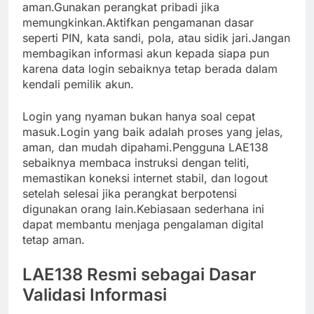
aman.Gunakan perangkat pribadi jika
memungkinkan.Aktifkan pengamanan dasar
seperti PIN, kata sandi, pola, atau sidik jari.Jangan
membagikan informasi akun kepada siapa pun
karena data login sebaiknya tetap berada dalam
kendali pemilik akun.
Login yang nyaman bukan hanya soal cepat
masuk.Login yang baik adalah proses yang jelas,
aman, dan mudah dipahami.Pengguna LAE138
sebaiknya membaca instruksi dengan teliti,
memastikan koneksi internet stabil, dan logout
setelah selesai jika perangkat berpotensi
digunakan orang lain.Kebiasaan sederhana ini
dapat membantu menjaga pengalaman digital
tetap aman.
LAE138 Resmi sebagai Dasar
Validasi Informasi