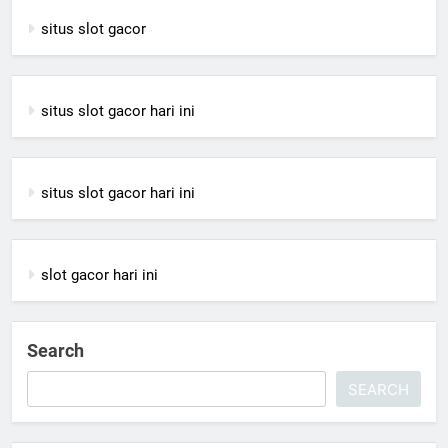
situs slot gacor
situs slot gacor hari ini
situs slot gacor hari ini
slot gacor hari ini
Search
SEARCH