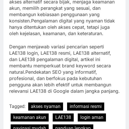
akses alternatif secara bijak, menjaga keamanan
akun, memilih perangkat yang sesuai, dan
membangun kebiasaan penggunaan yang
konsisten.Pengalaman digital yang nyaman tidak
hanya ditentukan oleh akses cepat, tetapi juga
oleh kejelasan, keamanan, dan keteraturan.
Dengan menjawab variasi pencarian seperti
LAE138 login, LAE138 resmi, LAE138 alternatif,
dan LAE138 pengalaman digital, artikel ini
membantu memperkuat brand keyword secara
natural.Pendekatan SEO yang informatif,
profesional, dan berfokus pada kebutuhan
pengguna akan lebih efektif untuk membangun
relevansi LAE138 di Google dalam jangka panjang.
Tagged:
akses nyaman
informasi resmi
keamanan akun
LAE138
login aman
navigasi mudah
panduan lengkap