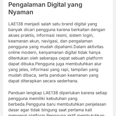
Pengalaman Digital yang
Nyaman
LAE138 menjadi salah satu brand digital yang
banyak dicari pengguna karena berkaitan dengan
akses praktis, informasi resmi, sistem login,
keamanan akun, navigasi, dan pengalaman
pengguna yang mudah dipahami.Dalam aktivitas
online modern, kenyamanan digital tidak hanya
ditentukan oleh seberapa cepat sebuah platform
dapat dibuka.Pengguna juga membutuhkan alur
yang jelas, informasi yang rapi, tampilan yang
mudah dibaca, serta panduan keamanan yang
dapat diterapkan secara sederhana.
Panduan lengkap LAE138 diperlukan karena setiap
pengguna memiliki kebutuhan yang
berbeda.Pengguna baru membutuhkan penjelasan
dasar agar tidak bingung saat pertama kali
mengenal platform.Pengguna aktif membutuhkan