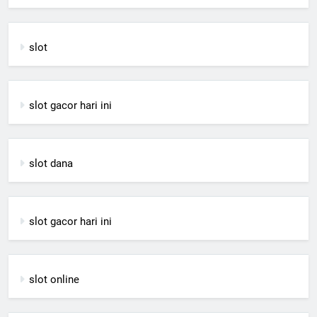
slot
slot gacor hari ini
slot dana
slot gacor hari ini
slot online