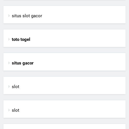
situs slot gacor
toto togel
situs gacor
slot
slot