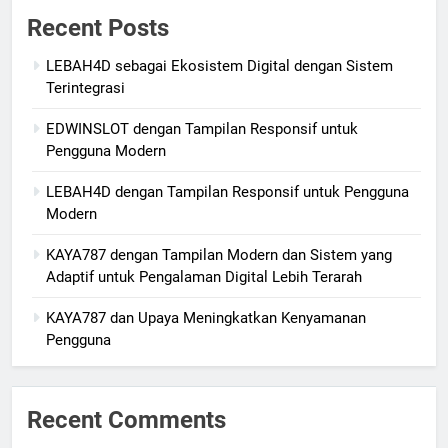
Recent Posts
LEBAH4D sebagai Ekosistem Digital dengan Sistem
Terintegrasi
EDWINSLOT dengan Tampilan Responsif untuk
Pengguna Modern
LEBAH4D dengan Tampilan Responsif untuk Pengguna
Modern
KAYA787 dengan Tampilan Modern dan Sistem yang
Adaptif untuk Pengalaman Digital Lebih Terarah
KAYA787 dan Upaya Meningkatkan Kenyamanan
Pengguna
Recent Comments