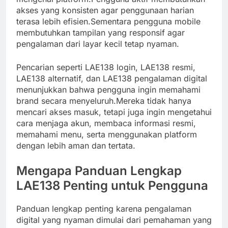
akses yang konsisten agar penggunaan harian
terasa lebih efisien.Sementara pengguna mobile
membutuhkan tampilan yang responsif agar
pengalaman dari layar kecil tetap nyaman.
Pencarian seperti LAE138 login, LAE138 resmi,
LAE138 alternatif, dan LAE138 pengalaman digital
menunjukkan bahwa pengguna ingin memahami
brand secara menyeluruh.Mereka tidak hanya
mencari akses masuk, tetapi juga ingin mengetahui
cara menjaga akun, membaca informasi resmi,
memahami menu, serta menggunakan platform
dengan lebih aman dan tertata.
Mengapa Panduan Lengkap
LAE138 Penting untuk Pengguna
Panduan lengkap penting karena pengalaman
digital yang nyaman dimulai dari pemahaman yang