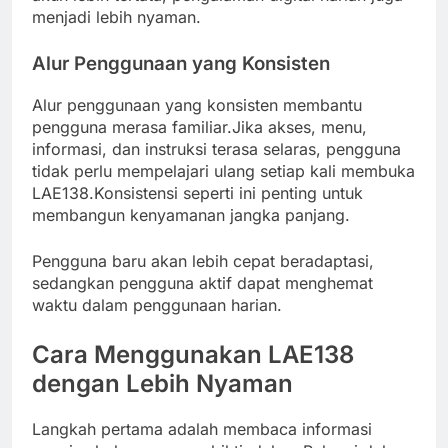
menjadi lebih nyaman.
Alur Penggunaan yang Konsisten
Alur penggunaan yang konsisten membantu
pengguna merasa familiar.Jika akses, menu,
informasi, dan instruksi terasa selaras, pengguna
tidak perlu mempelajari ulang setiap kali membuka
LAE138.Konsistensi seperti ini penting untuk
membangun kenyamanan jangka panjang.
Pengguna baru akan lebih cepat beradaptasi,
sedangkan pengguna aktif dapat menghemat
waktu dalam penggunaan harian.
Cara Menggunakan LAE138
dengan Lebih Nyaman
Langkah pertama adalah membaca informasi