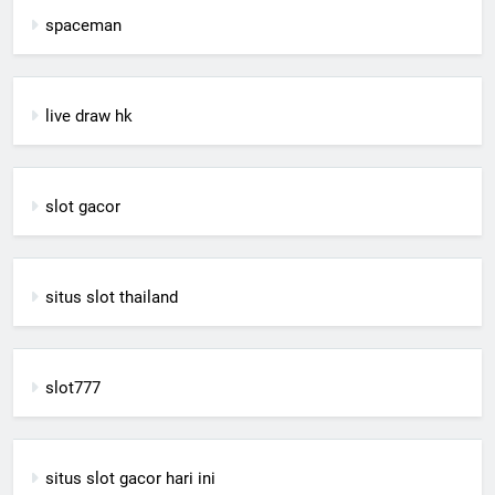
spaceman
live draw hk
slot gacor
situs slot thailand
slot777
situs slot gacor hari ini