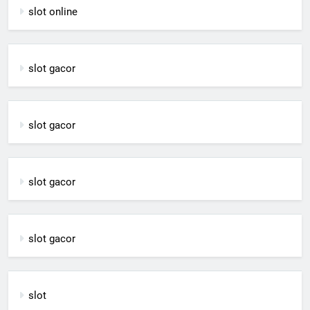
slot online
slot gacor
slot gacor
slot gacor
slot gacor
slot