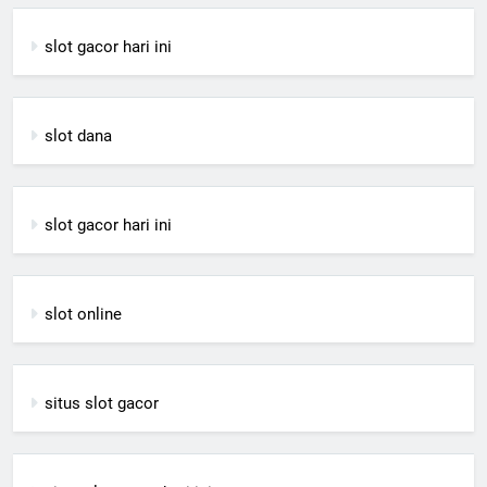
slot gacor hari ini
slot dana
slot gacor hari ini
slot online
situs slot gacor