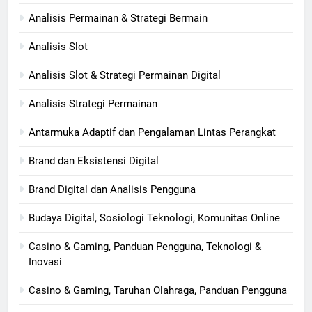
Analisis Permainan & Strategi Bermain
Analisis Slot
Analisis Slot & Strategi Permainan Digital
Analisis Strategi Permainan
Antarmuka Adaptif dan Pengalaman Lintas Perangkat
Brand dan Eksistensi Digital
Brand Digital dan Analisis Pengguna
Budaya Digital, Sosiologi Teknologi, Komunitas Online
Casino & Gaming, Panduan Pengguna, Teknologi &
Inovasi
Casino & Gaming, Taruhan Olahraga, Panduan Pengguna