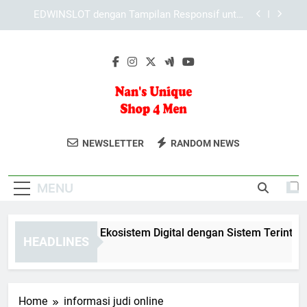
Skip
LEBAH4D dengan Tampilan Responsif untuk
to
Pengguna Modern
content
KAYA787 dengan Tampilan Modern dan Sistem
yang Adaptif untuk Pengalaman Digital Lebih
Terarah
LEBAH4D sebagai Ekosistem Digital dengan
Sistem Terintegrasi
EDWINSLOT dengan Tampilan Responsif untuk
Pengguna Modern
Nan's Unique
Dapatkan Produk Fashion Pria Terbaik
LEBAH4D dengan Tampilan Responsif untuk
NEWSLETTER
RANDOM NEWS
Pengguna Modern
Shop 4 Men
Di Nans Unique Shop 4 Men. Tampil
KAYA787 dengan Tampilan Modern dan Sistem
Stylish Dengan Koleksi Terbaru Kami.
yang Adaptif untuk Pengalaman Digital Lebih
MENU
Terarah
BAH4D sebagai Ekosistem Digital dengan Sistem Terintegrasi
HEADLINES
Weeks Ago
Home
informasi judi online