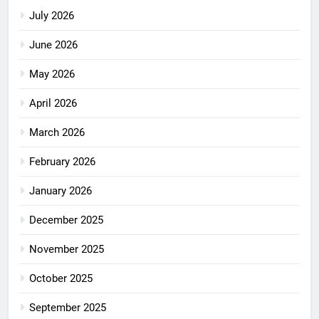
July 2026
June 2026
May 2026
April 2026
March 2026
February 2026
January 2026
December 2025
November 2025
October 2025
September 2025