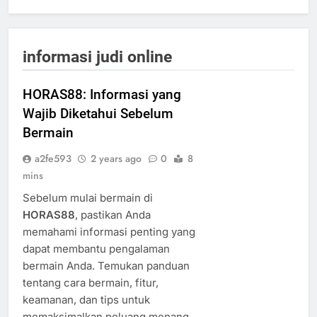
informasi judi online
HORAS88: Informasi yang
Wajib Diketahui Sebelum
Bermain
a2fe593
2 years ago
0
8
mins
Sebelum mulai bermain di
HORAS88
, pastikan Anda
memahami informasi penting yang
dapat membantu pengalaman
bermain Anda. Temukan panduan
tentang cara bermain, fitur,
keamanan, dan tips untuk
memaksimalkan peluang menang.