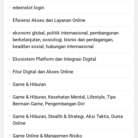
edwinslot login
Efisiensi Akses dan Layanan Online
ekonomi global, politik internasional, pembangunan
berkelanjutan, sosiologi, bisnis dan perdagangan,
keadilan sosial, hubungan internasional
Ekosistem Platform dan Integrasi Digital
Fitur Digital dan Akses Online
Game & Hiburan
Game & Hiburan, Kesehatan Mental, Lifestyle, Tips
Bermain Game, Pengembangan Diri
Game & Hiburan, Stealth & Strategi, Aksi Taktis, Dunia
Online
Game Online & Manajemen Risiko