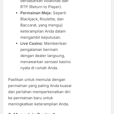
berdasarkan volatilitas dan
RTP (Return to Player).
Permainan Meja:
Seperti
Blackjack, Roulette, dan
Baccarat, yang menguji
keterampilan Anda dalam
mengambil keputusan.
Live Casino:
Memberikan
pengalaman bermain
dengan dealer langsung,
menawarkan sensasi kasino
nyata di rumah Anda.
Pastikan untuk memulai dengan
permainan yang paling Anda kuasai
dan perlahan memperkenalkan diri
ke permainan baru untuk
meningkatkan keterampilan Anda.