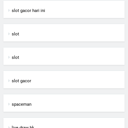
slot gacor hari ini
slot
slot
slot gacor
spaceman
live draw hk