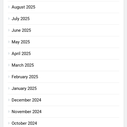
August 2025
July 2025
June 2025
May 2025
April 2025
March 2025
February 2025
January 2025
December 2024
November 2024
October 2024