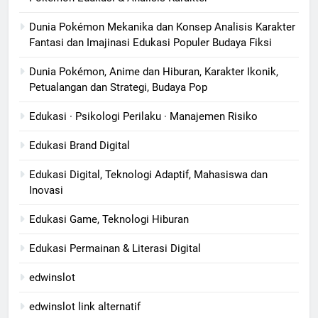
Dunia Pokémon Mekanika dan Konsep Analisis Karakter
Fantasi dan Imajinasi Edukasi Populer Budaya Fiksi
Dunia Pokémon, Anime dan Hiburan, Karakter Ikonik,
Petualangan dan Strategi, Budaya Pop
Edukasi · Psikologi Perilaku · Manajemen Risiko
Edukasi Brand Digital
Edukasi Digital, Teknologi Adaptif, Mahasiswa dan
Inovasi
Edukasi Game, Teknologi Hiburan
Edukasi Permainan & Literasi Digital
edwinslot
edwinslot link alternatif