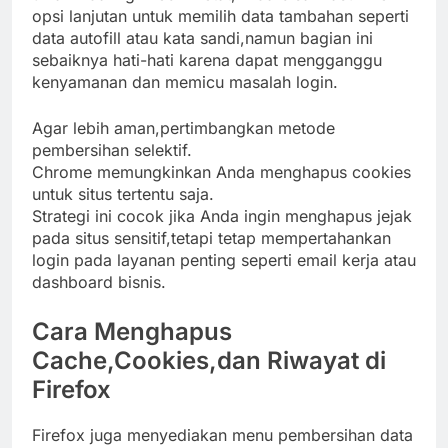
opsi lanjutan untuk memilih data tambahan seperti
data autofill atau kata sandi,namun bagian ini
sebaiknya hati-hati karena dapat mengganggu
kenyamanan dan memicu masalah login.
Agar lebih aman,pertimbangkan metode
pembersihan selektif.
Chrome memungkinkan Anda menghapus cookies
untuk situs tertentu saja.
Strategi ini cocok jika Anda ingin menghapus jejak
pada situs sensitif,tetapi tetap mempertahankan
login pada layanan penting seperti email kerja atau
dashboard bisnis.
Cara Menghapus
Cache,Cookies,dan Riwayat di
Firefox
Firefox juga menyediakan menu pembersihan data