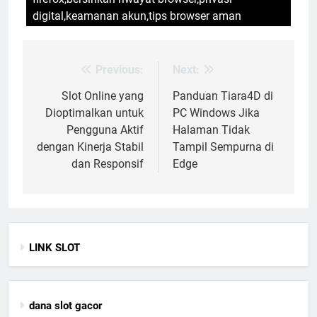
digital,keamanan akun,tips browser aman
Previous:
Next:
Post
navigation
Slot Online yang
Panduan Tiara4D di
Dioptimalkan untuk
PC Windows Jika
Pengguna Aktif
Halaman Tidak
dengan Kinerja Stabil
Tampil Sempurna di
dan Responsif
Edge
LINK SLOT
dana slot gacor