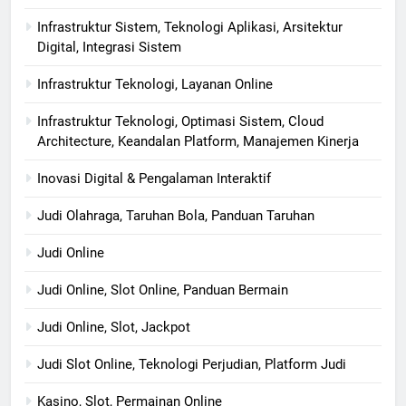
Infrastruktur Sistem, Teknologi Aplikasi, Arsitektur
Digital, Integrasi Sistem
Infrastruktur Teknologi, Layanan Online
Infrastruktur Teknologi, Optimasi Sistem, Cloud
Architecture, Keandalan Platform, Manajemen Kinerja
Inovasi Digital & Pengalaman Interaktif
Judi Olahraga, Taruhan Bola, Panduan Taruhan
Judi Online
Judi Online, Slot Online, Panduan Bermain
Judi Online, Slot, Jackpot
Judi Slot Online, Teknologi Perjudian, Platform Judi
Kasino, Slot, Permainan Online