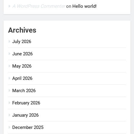
A WordPress Commenter
on
Hello world!
Archives
July 2026
June 2026
May 2026
April 2026
March 2026
February 2026
January 2026
December 2025