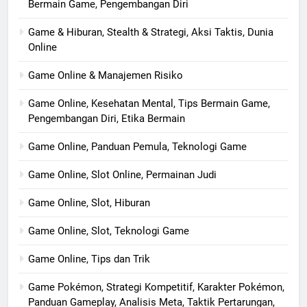
Bermain Game, Pengembangan Diri
Game & Hiburan, Stealth & Strategi, Aksi Taktis, Dunia
Online
Game Online & Manajemen Risiko
Game Online, Kesehatan Mental, Tips Bermain Game,
Pengembangan Diri, Etika Bermain
Game Online, Panduan Pemula, Teknologi Game
Game Online, Slot Online, Permainan Judi
Game Online, Slot, Hiburan
Game Online, Slot, Teknologi Game
Game Online, Tips dan Trik
Game Pokémon, Strategi Kompetitif, Karakter Pokémon,
Panduan Gameplay, Analisis Meta, Taktik Pertarungan,