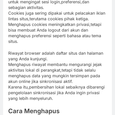
untuk mengingat sesi login,preferensi,dan
sebagian aktivitas.
Cookies juga sering dipakai untuk pelacakan iklan
lintas situs,terutama cookies pihak ketiga.
Menghapus cookies meningkatkan privasi,tetapi
bisa membuat Anda logout dari akun dan
menghapus preferensi seperti bahasa atau tema
situs.
Riwayat browser adalah daftar situs dan halaman
yang Anda kunjungi.
Menghapus riwayat membantu mengurangi jejak
aktivitas lokal di perangkat,tetapi tidak selalu
menghapus data yang mungkin tersimpan pada
akun online jika sinkronisasi aktif.
Karena itu,pembersihan lokal sebaiknya dibarengi
pengelolaan sinkronisasi jika Anda ingin privasi
yang lebih menyeluruh.
Cara Menghapus