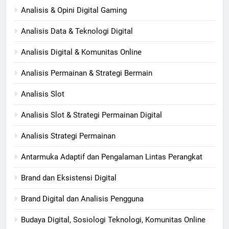
Analisis & Opini Digital Gaming
Analisis Data & Teknologi Digital
Analisis Digital & Komunitas Online
Analisis Permainan & Strategi Bermain
Analisis Slot
Analisis Slot & Strategi Permainan Digital
Analisis Strategi Permainan
Antarmuka Adaptif dan Pengalaman Lintas Perangkat
Brand dan Eksistensi Digital
Brand Digital dan Analisis Pengguna
Budaya Digital, Sosiologi Teknologi, Komunitas Online