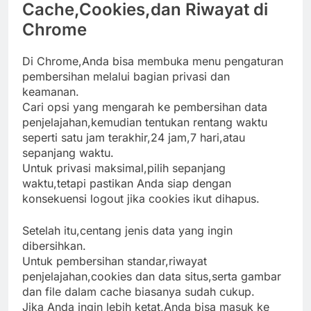
Cache,Cookies,dan Riwayat di
Chrome
Di Chrome,Anda bisa membuka menu pengaturan
pembersihan melalui bagian privasi dan
keamanan.
Cari opsi yang mengarah ke pembersihan data
penjelajahan,kemudian tentukan rentang waktu
seperti satu jam terakhir,24 jam,7 hari,atau
sepanjang waktu.
Untuk privasi maksimal,pilih sepanjang
waktu,tetapi pastikan Anda siap dengan
konsekuensi logout jika cookies ikut dihapus.
Setelah itu,centang jenis data yang ingin
dibersihkan.
Untuk pembersihan standar,riwayat
penjelajahan,cookies dan data situs,serta gambar
dan file dalam cache biasanya sudah cukup.
Jika Anda ingin lebih ketat,Anda bisa masuk ke