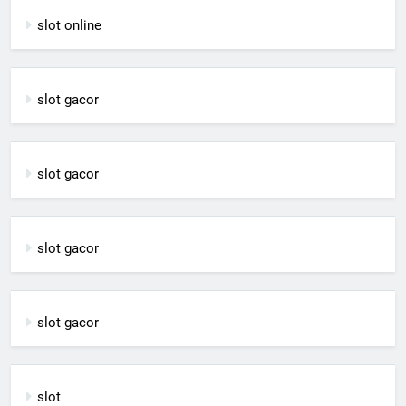
slot online
slot gacor
slot gacor
slot gacor
slot gacor
slot