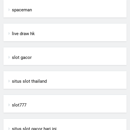
spaceman
live draw hk
slot gacor
situs slot thailand
slot777
situs slot gacor hari ini