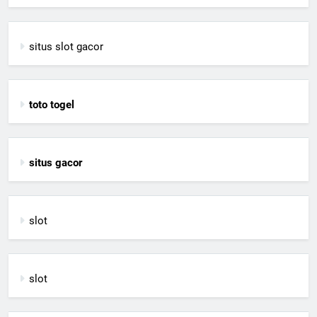
situs slot gacor
toto togel
situs gacor
slot
slot