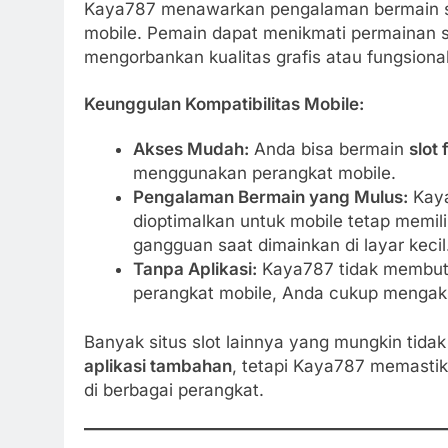
Kaya787 menawarkan pengalaman bermain 
mobile. Pemain dapat menikmati permainan sl
mengorbankan kualitas grafis atau fungsional
Keunggulan Kompatibilitas Mobile:
Akses Mudah:
Anda bisa bermain
slot 
menggunakan perangkat mobile.
Pengalaman Bermain yang Mulus:
Kaya
dioptimalkan untuk mobile tetap memilik
gangguan saat dimainkan di layar kecil
Tanpa Aplikasi:
Kaya787 tidak membutu
perangkat mobile, Anda cukup mengaks
Banyak situs slot lainnya yang mungkin tid
aplikasi tambahan
, tetapi Kaya787 memast
di berbagai perangkat.