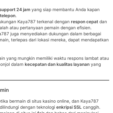
support 24 jam
yang siap membantu Anda kapan
telepon
.
ukungan Kaya787 terkenal dengan
respon cepat
dan
ah atau pertanyaan pemain dengan efisien.
787 juga menyediakan dukungan dalam berbagai
in, terlepas dari lokasi mereka, dapat mendapatkan
lain yang mungkin memiliki waktu respons lambat atau
onjol dalam
kecepatan dan kualitas layanan
yang
amin
ika bermain di situs kasino online, dan Kaya787
ilindungi dengan teknologi
enkripsi SSL
canggih.