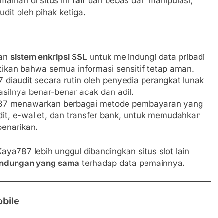
inan di situs ini
fair
dan bebas dari manipulasi,
dit oleh pihak ketiga.
an
sistem enkripsi SSL
untuk melindungi data pribadi
tikan bahwa semua informasi sensitif tetap aman.
iaudit secara rutin oleh penyedia perangkat lunak
ilnya benar-benar acak dan adil.
7 menawarkan berbagai metode pembayaran yang
it, e-wallet, dan transfer bank, untuk memudahkan
enarikan.
aya787 lebih unggul dibandingkan situs slot lain
indungan yang sama
terhadap data pemainnya.
obile