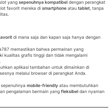
slot yang
sepenuhnya kompatibel
dengan perangkat
ot favorit mereka di
smartphone
atau
tablet
, tanpa
itas.
favorit
di mana saja dan kapan saja hanya dengan
787 memastikan bahwa permainan yang
i kualitas grafis tinggi dan tidak mengalami
.
hkan aplikasi tambahan untuk dimainkan di
esnya melalui browser di perangkat Anda.
ak sepenuhnya
mobile-friendly
atau membutuhkan
ikan pengalaman bermain yang
fleksibel
dan nyaman