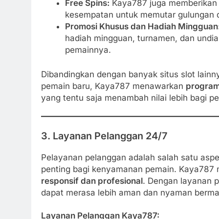
Free Spins:
Kaya787 juga memberika
kesempatan untuk memutar gulungan 
Promosi Khusus dan Hadiah Mingguan
hadiah mingguan, turnamen, dan undia
pemainnya.
Dibandingkan dengan banyak situs slot lainn
pemain baru, Kaya787 menawarkan
program
yang tentu saja menambah nilai lebih bagi p
3. Layanan Pelanggan 24/7
Pelayanan pelanggan adalah salah satu aspe
penting bagi kenyamanan pemain. Kaya787 m
responsif dan profesional
. Dengan layanan 
dapat merasa lebih aman dan nyaman bermain 
Layanan Pelanggan Kaya787: