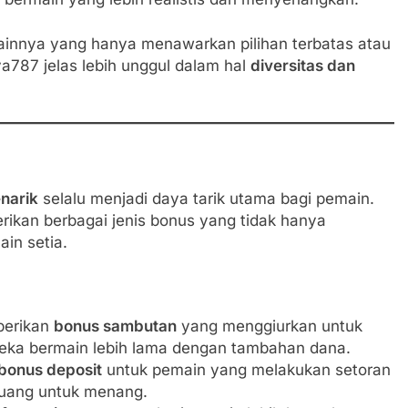
lainnya yang hanya menawarkan pilihan terbatas atau
ya787 jelas lebih unggul dalam hal
diversitas dan
narik
selalu menjadi daya tarik utama bagi pemain.
ikan berbagai jenis bonus yang tidak hanya
in setia.
erikan
bonus sambutan
yang menggiurkan untuk
ka bermain lebih lama dengan tambahan dana.
bonus deposit
untuk pemain yang melakukan setoran
luang untuk menang.