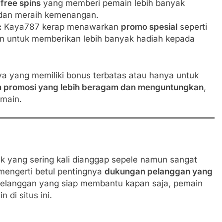
n
free spins
yang memberi pemain lebih banyak
dan meraih kemenangan.
:
Kaya787 kerap menawarkan
promo spesial
seperti
n untuk memberikan lebih banyak hadiah kepada
ya yang memiliki bonus terbatas atau hanya untuk
 promosi yang lebih beragam dan menguntungkan
,
emain.
k yang sering kali dianggap sepele namun sangat
engerti betul pentingnya
dukungan pelanggan yang
pelanggan yang siap membantu kapan saja, pemain
di situs ini.