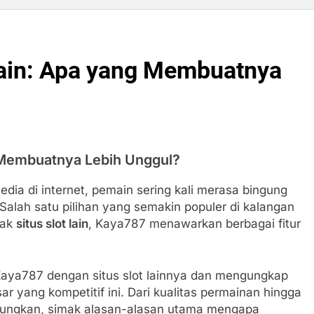
Lain: Apa yang Membuatnya
g Membuatnya Lebih Unggul?
edia di internet, pemain sering kali merasa bingung
Salah satu pilihan yang semakin populer di kalangan
yak
situs slot lain
, Kaya787 menawarkan berbagai fitur
 Kaya787 dengan situs slot lainnya dan mengungkap
ar yang kompetitif ini. Dari kualitas permainan hingga
ungkan, simak alasan-alasan utama mengapa