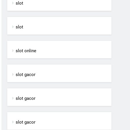
slot
slot
slot online
slot gacor
slot gacor
slot gacor