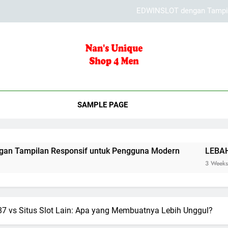
EDWINSLOT dengan Tampil
LEBAH4D dengan Tampil
KAYA787 dengan Tampilan Modern dan Sistem yang Adaptif un
's Unique Shop 4 Men
LEBAH4D sebagai Ekosiste
roduk Fashion Pria Terbaik Di Nans Unique Shop 4 Men. Tampi
EDWINSLOT dengan Tampil
SAMPLE PAGE
LEBAH4D dengan Tampil
KAYA787 dengan Tampilan Modern dan Sistem yang Adaptif un
 Responsif untuk Pengguna Modern
LEBAH4D dengan T
3 Weeks Ago
7 vs Situs Slot Lain: Apa yang Membuatnya Lebih Unggul?