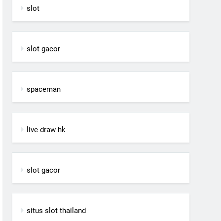
slot
slot gacor
spaceman
live draw hk
slot gacor
situs slot thailand