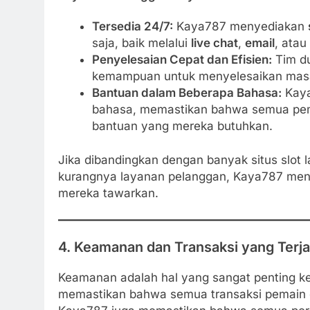
Tersedia 24/7:
Kaya787 menyediakan
saja, baik melalui
live chat
,
email
, atau
Penyelesaian Cepat dan Efisien:
Tim d
kemampuan untuk menyelesaikan masal
Bantuan dalam Beberapa Bahasa:
Kaya
bahasa, memastikan bahwa semua pema
bantuan yang mereka butuhkan.
Jika dibandingkan dengan banyak situs slot 
kurangnya layanan pelanggan, Kaya787 men
mereka tawarkan.
4. Keamanan dan Transaksi yang Terj
Keamanan adalah hal yang sangat penting ket
memastikan bahwa semua transaksi pemain d