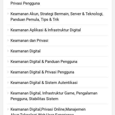
Privasi Pengguna
Keamanan Akun, Strategi Bermain, Server & Teknologi,
Panduan Pemula, Tips & Trik
Keamanan Aplikasi & Infrastruktur Digital
Keamanan dan Privasi
Keamanan Digital
Keamanan Digital & Panduan Pengguna
Keamanan Digital & Privasi Pengguna
Keamanan Digital & Sistem Autentikasi
Keamanan Digital, Infrastruktur Game, Pengalaman
Pengguna, Stabilitas Sistem
Keamanan Digital,Privasi Online,Manajemen
Akun,Teknologi Web,User Experience