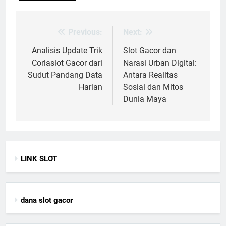
Previous:
Next:
Post
navigation
Analisis Update Trik
Slot Gacor dan
Corlaslot Gacor dari
Narasi Urban Digital:
Sudut Pandang Data
Antara Realitas
Harian
Sosial dan Mitos
Dunia Maya
LINK SLOT
dana slot gacor