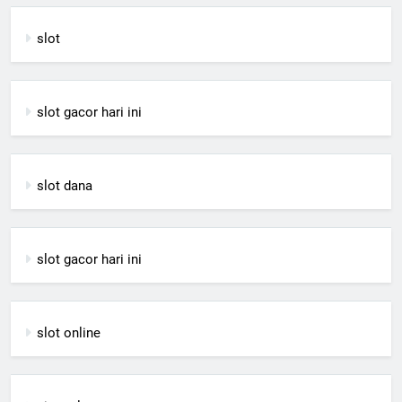
slot
slot gacor hari ini
slot dana
slot gacor hari ini
slot online