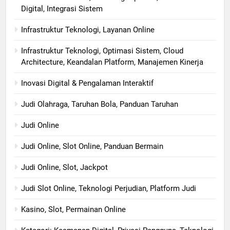
Digital, Integrasi Sistem
Infrastruktur Teknologi, Layanan Online
Infrastruktur Teknologi, Optimasi Sistem, Cloud
Architecture, Keandalan Platform, Manajemen Kinerja
Inovasi Digital & Pengalaman Interaktif
Judi Olahraga, Taruhan Bola, Panduan Taruhan
Judi Online
Judi Online, Slot Online, Panduan Bermain
Judi Online, Slot, Jackpot
Judi Slot Online, Teknologi Perjudian, Platform Judi
Kasino, Slot, Permainan Online