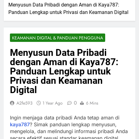
Menyusun Data Pribadi dengan Aman di Kaya787:
Panduan Lengkap untuk Privasi dan Keamanan Digital
KEAMANAN DIGITAL & PANDUAN PENGGUNA
Menyusun Data Pribadi
dengan Aman di Kaya787:
Panduan Lengkap untuk
Privasi dan Keamanan
Digital
0
A2fe593
1 Year Ago
6 Mins
Ingin menjaga data pribadi Anda tetap aman di
kaya787
? Simak panduan lengkap menyusun,
mengelola, dan melindungi informasi pribadi Anda
secara efektif sesuai standar keamanan digital