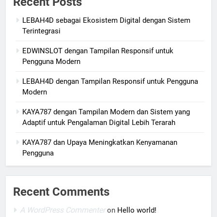
Recent Posts
LEBAH4D sebagai Ekosistem Digital dengan Sistem
Terintegrasi
EDWINSLOT dengan Tampilan Responsif untuk
Pengguna Modern
LEBAH4D dengan Tampilan Responsif untuk Pengguna
Modern
KAYA787 dengan Tampilan Modern dan Sistem yang
Adaptif untuk Pengalaman Digital Lebih Terarah
KAYA787 dan Upaya Meningkatkan Kenyamanan
Pengguna
Recent Comments
A WordPress Commenter
on
Hello world!