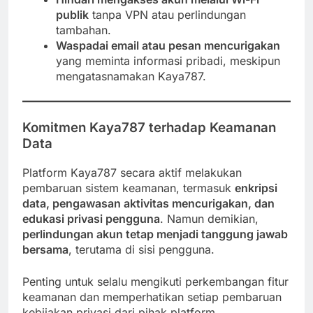
publik
tanpa VPN atau perlindungan
tambahan.
Waspadai email atau pesan mencurigakan
yang meminta informasi pribadi, meskipun
mengatasnamakan Kaya787.
Komitmen Kaya787 terhadap Keamanan
Data
Platform Kaya787 secara aktif melakukan
pembaruan sistem keamanan, termasuk
enkripsi
data, pengawasan aktivitas mencurigakan, dan
edukasi privasi pengguna
. Namun demikian,
perlindungan akun tetap menjadi tanggung jawab
bersama
, terutama di sisi pengguna.
Penting untuk selalu mengikuti perkembangan fitur
keamanan dan memperhatikan setiap pembaruan
kebijakan privasi dari pihak platform.