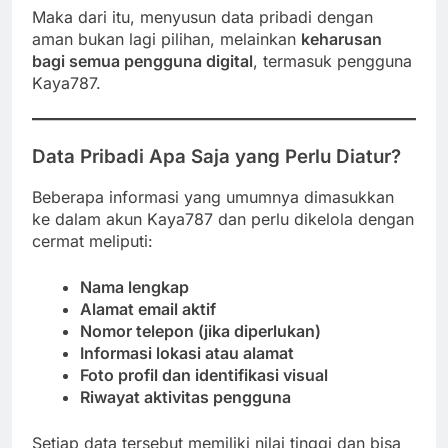
Maka dari itu, menyusun data pribadi dengan
aman bukan lagi pilihan, melainkan
keharusan
bagi semua pengguna digital
, termasuk pengguna
Kaya787.
Data Pribadi Apa Saja yang Perlu Diatur?
Beberapa informasi yang umumnya dimasukkan
ke dalam akun Kaya787 dan perlu dikelola dengan
cermat meliputi:
Nama lengkap
Alamat email aktif
Nomor telepon (jika diperlukan)
Informasi lokasi atau alamat
Foto profil dan identifikasi visual
Riwayat aktivitas pengguna
Setiap data tersebut memiliki nilai tinggi dan bisa