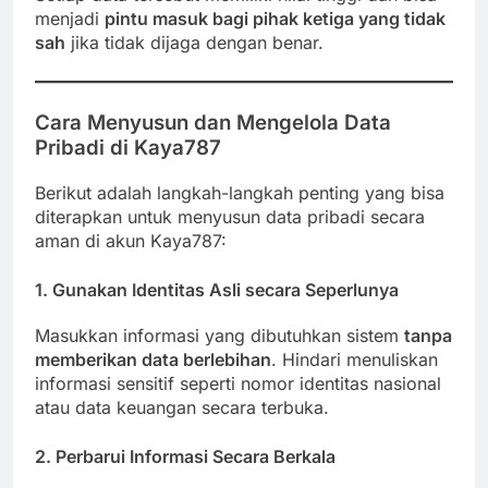
menjadi
pintu masuk bagi pihak ketiga yang tidak
sah
jika tidak dijaga dengan benar.
Cara Menyusun dan Mengelola Data
Pribadi di Kaya787
Berikut adalah langkah-langkah penting yang bisa
diterapkan untuk menyusun data pribadi secara
aman di akun Kaya787:
1. Gunakan Identitas Asli secara Seperlunya
Masukkan informasi yang dibutuhkan sistem
tanpa
memberikan data berlebihan
. Hindari menuliskan
informasi sensitif seperti nomor identitas nasional
atau data keuangan secara terbuka.
2. Perbarui Informasi Secara Berkala