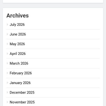
Archives
July 2026
June 2026
May 2026
April 2026
March 2026
February 2026
January 2026
December 2025
November 2025