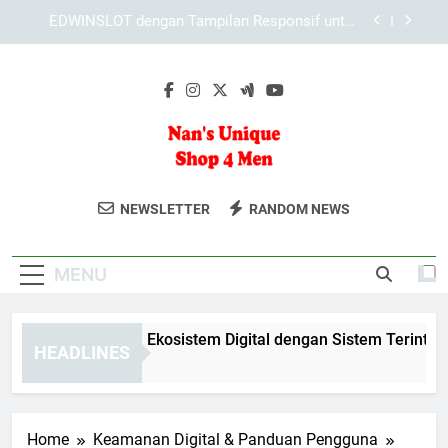
Skip
LEBAH4D dengan Tampilan Responsif untuk
to
Pengguna Modern
content
KAYA787 dengan Tampilan Modern dan Sistem
yang Adaptif untuk Pengalaman Digital Lebih
Terarah
LEBAH4D sebagai Ekosistem Digital dengan
Sistem Terintegrasi
EDWINSLOT dengan Tampilan Responsif untuk
Pengguna Modern
Nan's Unique
Dapatkan Produk Fashion Pria Terbaik
LEBAH4D dengan Tampilan Responsif untuk
NEWSLETTER
RANDOM NEWS
Pengguna Modern
Shop 4 Men
Di Nans Unique Shop 4 Men. Tampil
KAYA787 dengan Tampilan Modern dan Sistem
Stylish Dengan Koleksi Terbaru Kami.
yang Adaptif untuk Pengalaman Digital Lebih
MENU
Terarah
BAH4D sebagai Ekosistem Digital dengan Sistem Terintegrasi
HEADLINES
Weeks Ago
Home
Keamanan Digital & Panduan Pengguna