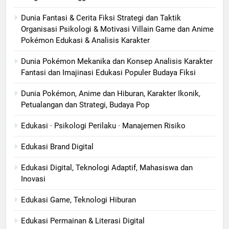
Dunia Fantasi & Cerita Fiksi Strategi dan Taktik
Organisasi Psikologi & Motivasi Villain Game dan Anime
Pokémon Edukasi & Analisis Karakter
Dunia Pokémon Mekanika dan Konsep Analisis Karakter
Fantasi dan Imajinasi Edukasi Populer Budaya Fiksi
Dunia Pokémon, Anime dan Hiburan, Karakter Ikonik,
Petualangan dan Strategi, Budaya Pop
Edukasi · Psikologi Perilaku · Manajemen Risiko
Edukasi Brand Digital
Edukasi Digital, Teknologi Adaptif, Mahasiswa dan
Inovasi
Edukasi Game, Teknologi Hiburan
Edukasi Permainan & Literasi Digital