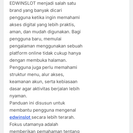
EDWINSLOT menjadi salah satu
brand yang banyak dicari
pengguna ketika ingin memahami
akses digital yang lebih praktis,
aman, dan mudah digunakan. Bagi
pengguna baru, memulai
pengalaman menggunakan sebuah
platform online tidak cukup hanya
dengan membuka halaman.
Pengguna juga perlu memahami
struktur menu, alur akses,
keamanan akun, serta kebiasaan
dasar agar aktivitas berjalan lebih
nyaman.
Panduan ini disusun untuk
membantu pengguna mengenal
edwinslot
secara lebih terarah.
Fokus utamanya adalah
memberikan pemahaman tentang