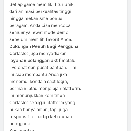
Setiap game memiliki fitur unik,
dari animasi berkualitas tinggi
hingga mekanisme bonus
beragam. Anda bisa mencoba
semuanya lewat mode demo
sebelum memilih favorit Anda.
Dukungan Penuh Bagi Pengguna
Corlaslot juga menyediakan
layanan pelanggan aktif
melalui
live chat dan pusat bantuan. Tim
ini siap membantu Anda jika
menemui kendala saat login,
bermain, atau menjelajah platform.
Ini menunjukkan komitmen
Corlaslot sebagai platform yang
bukan hanya aman, tapi juga
responsif terhadap kebutuhan
pengguna.
Kesimpulan