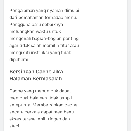
Pengalaman yang nyaman dimulai
dari pemahaman terhadap menu.
Pengguna baru sebaiknya
meluangkan waktu untuk
mengenali bagian-bagian penting
agar tidak salah memilih fitur atau
mengikuti instruksi yang tidak
dipahami.
Bersihkan Cache Jika
Halaman Bermasalah
Cache yang menumpuk dapat
membuat halaman tidak tampil
sempurna. Membersihkan cache
secara berkala dapat membantu
akses terasa lebih ringan dan
stabil.