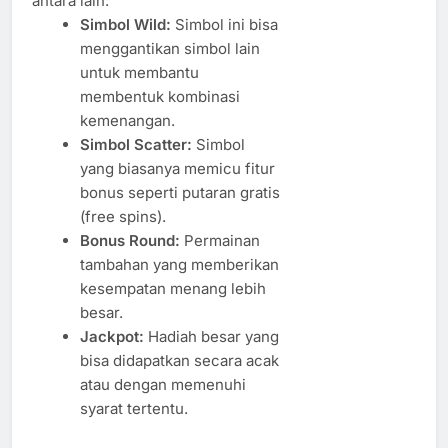
antara lain:
Simbol Wild:
Simbol ini bisa
menggantikan simbol lain
untuk membantu
membentuk kombinasi
kemenangan.
Simbol Scatter:
Simbol
yang biasanya memicu fitur
bonus seperti putaran gratis
(free spins).
Bonus Round:
Permainan
tambahan yang memberikan
kesempatan menang lebih
besar.
Jackpot:
Hadiah besar yang
bisa didapatkan secara acak
atau dengan memenuhi
syarat tertentu.