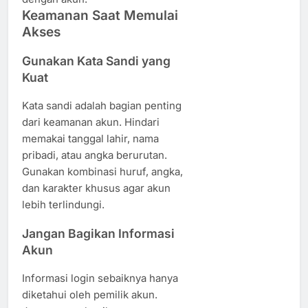
Keamanan Saat Memulai
Akses
Gunakan Kata Sandi yang
Kuat
Kata sandi adalah bagian penting
dari keamanan akun. Hindari
memakai tanggal lahir, nama
pribadi, atau angka berurutan.
Gunakan kombinasi huruf, angka,
dan karakter khusus agar akun
lebih terlindungi.
Jangan Bagikan Informasi
Akun
Informasi login sebaiknya hanya
diketahui oleh pemilik akun.