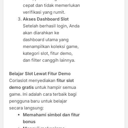
cepat dan tidak memerlukan
verifikasi yang rumit.
Akses Dashboard Slot
Setelah berhasil login, Anda
akan diarahkan ke
dashboard utama yang
menampilkan koleksi game,
kategori slot, fitur demo,
dan filter canggih lainnya.
Belajar Slot Lewat Fitur Demo
Corlaslot menyediakan
fitur slot
demo gratis
untuk hampir semua
game. Ini adalah cara terbaik bagi
pengguna baru untuk belajar
secara langsung:
Memahami simbol dan fitur
bonus