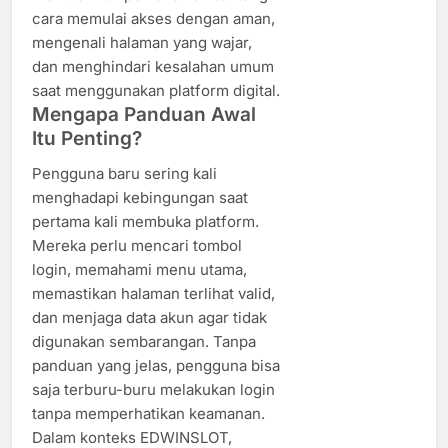
cara memulai akses dengan aman,
mengenali halaman yang wajar,
dan menghindari kesalahan umum
saat menggunakan platform digital.
Mengapa Panduan Awal
Itu Penting?
Pengguna baru sering kali
menghadapi kebingungan saat
pertama kali membuka platform.
Mereka perlu mencari tombol
login, memahami menu utama,
memastikan halaman terlihat valid,
dan menjaga data akun agar tidak
digunakan sembarangan. Tanpa
panduan yang jelas, pengguna bisa
saja terburu-buru melakukan login
tanpa memperhatikan keamanan.
Dalam konteks EDWINSLOT,