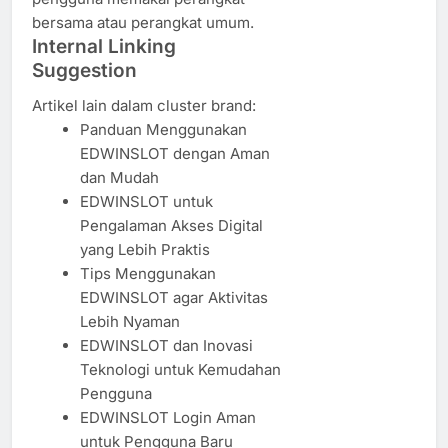
bersama atau perangkat umum.
Internal Linking
Suggestion
Artikel lain dalam cluster brand:
Panduan Menggunakan
EDWINSLOT dengan Aman
dan Mudah
EDWINSLOT untuk
Pengalaman Akses Digital
yang Lebih Praktis
Tips Menggunakan
EDWINSLOT agar Aktivitas
Lebih Nyaman
EDWINSLOT dan Inovasi
Teknologi untuk Kemudahan
Pengguna
EDWINSLOT Login Aman
untuk Pengguna Baru