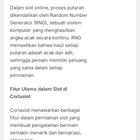
Dalam slot online, proses putaran
dikendalikan oleh Random Number
Generator (RNG), sebuah sistem
komputer yang menghasilkan
angka acak secara kontinu. RNG
memastikan bahwa hasil setiap
putaran adalah acak dan adil,
sehingga pemain memiliki peluang
yang sama dalam setiap
permainan.
Fitur Utama dalam Slot di
Corlaslot
Corlaslot menawarkan berbagai
fitur dalam permainan slot yang
membuat pengalaman bermain
semakin menarik dan bervariasi,