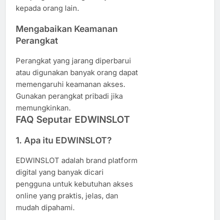
kepada orang lain.
Mengabaikan Keamanan
Perangkat
Perangkat yang jarang diperbarui
atau digunakan banyak orang dapat
memengaruhi keamanan akses.
Gunakan perangkat pribadi jika
memungkinkan.
FAQ Seputar EDWINSLOT
1. Apa itu EDWINSLOT?
EDWINSLOT adalah brand platform
digital yang banyak dicari
pengguna untuk kebutuhan akses
online yang praktis, jelas, dan
mudah dipahami.