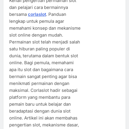
Kenali pengertian permainan slot
dan pelajari cara bermainnya
bersama
corlaslot
. Panduan
lengkap untuk pemula agar
memahami konsep dan mekanisme
slot online dengan mudah.
Permainan slot telah menjadi salah
satu hiburan paling populer di
dunia, terutama dalam bentuk slot
online. Bagi pemula, memahami
apa itu slot dan bagaimana cara
bermain sangat penting agar bisa
menikmati permainan dengan
maksimal. Corlaslot hadir sebagai
platform yang membantu para
pemain baru untuk belajar dan
beradaptasi dengan dunia slot
online. Artikel ini akan membahas
pengertian slot, mekanisme dasar,