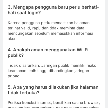
3. Mengapa pengguna baru perlu berhati-
hati saat login?
Karena pengguna perlu memastikan halaman
terlihat valid, rapi, dan tidak meminta data
mencurigakan sebelum memasukkan informasi
akun.
4. Apakah aman menggunakan Wi-Fi
publik?
Tidak disarankan. Jaringan publik memiliki risiko
keamanan lebih tinggi dibandingkan jaringan
pribadi.
5. Apa yang harus dilakukan jika halaman
tidak terbuka?
Periksa koneksi internet, bersihkan cache browser,
gunakan browser terbaru, dan pastikan perangkat