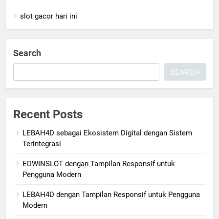
slot gacor hari ini
Search
SEARCH
Recent Posts
LEBAH4D sebagai Ekosistem Digital dengan Sistem
Terintegrasi
EDWINSLOT dengan Tampilan Responsif untuk
Pengguna Modern
LEBAH4D dengan Tampilan Responsif untuk Pengguna
Modern