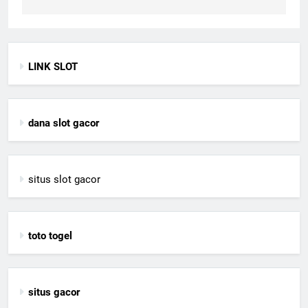
LINK SLOT
dana slot gacor
situs slot gacor
toto togel
situs gacor