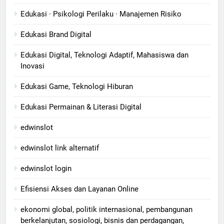
Edukasi · Psikologi Perilaku · Manajemen Risiko
Edukasi Brand Digital
Edukasi Digital, Teknologi Adaptif, Mahasiswa dan
Inovasi
Edukasi Game, Teknologi Hiburan
Edukasi Permainan & Literasi Digital
edwinslot
edwinslot link alternatif
edwinslot login
Efisiensi Akses dan Layanan Online
ekonomi global, politik internasional, pembangunan
berkelanjutan, sosiologi, bisnis dan perdagangan,