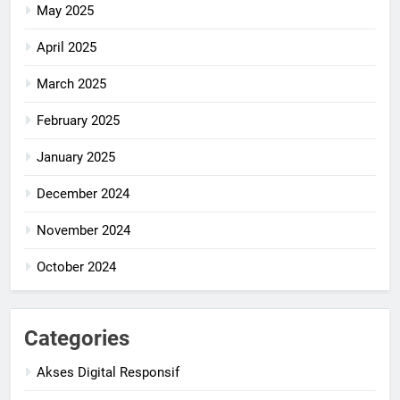
May 2025
April 2025
March 2025
February 2025
January 2025
December 2024
November 2024
October 2024
Categories
Akses Digital Responsif