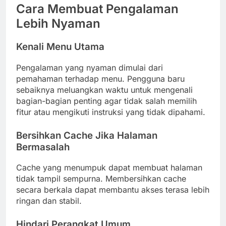
Cara Membuat Pengalaman
Lebih Nyaman
Kenali Menu Utama
Pengalaman yang nyaman dimulai dari
pemahaman terhadap menu. Pengguna baru
sebaiknya meluangkan waktu untuk mengenali
bagian-bagian penting agar tidak salah memilih
fitur atau mengikuti instruksi yang tidak dipahami.
Bersihkan Cache Jika Halaman
Bermasalah
Cache yang menumpuk dapat membuat halaman
tidak tampil sempurna. Membersihkan cache
secara berkala dapat membantu akses terasa lebih
ringan dan stabil.
Hindari Perangkat Umum