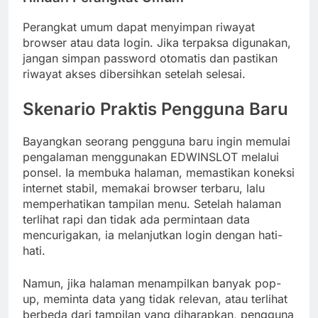
Perangkat umum dapat menyimpan riwayat
browser atau data login. Jika terpaksa digunakan,
jangan simpan password otomatis dan pastikan
riwayat akses dibersihkan setelah selesai.
Skenario Praktis Pengguna Baru
Bayangkan seorang pengguna baru ingin memulai
pengalaman menggunakan EDWINSLOT melalui
ponsel. Ia membuka halaman, memastikan koneksi
internet stabil, memakai browser terbaru, lalu
memperhatikan tampilan menu. Setelah halaman
terlihat rapi dan tidak ada permintaan data
mencurigakan, ia melanjutkan login dengan hati-
hati.
Namun, jika halaman menampilkan banyak pop-
up, meminta data yang tidak relevan, atau terlihat
berbeda dari tampilan yang diharapkan, pengguna