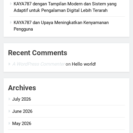
KAYA787 dengan Tampilan Modern dan Sistem yang
Adaptif untuk Pengalaman Digital Lebih Terarah
KAYA787 dan Upaya Meningkatkan Kenyamanan
Pengguna
Recent Comments
A WordPress Commenter
on
Hello world!
Archives
July 2026
June 2026
May 2026