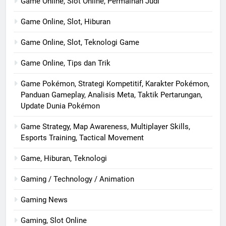
Game Online, Slot Online, Permainan Judi
Game Online, Slot, Hiburan
Game Online, Slot, Teknologi Game
Game Online, Tips dan Trik
Game Pokémon, Strategi Kompetitif, Karakter Pokémon,
Panduan Gameplay, Analisis Meta, Taktik Pertarungan,
Update Dunia Pokémon
Game Strategy, Map Awareness, Multiplayer Skills,
Esports Training, Tactical Movement
Game, Hiburan, Teknologi
Gaming / Technology / Animation
Gaming News
Gaming, Slot Online