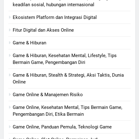
keadilan sosial, hubungan internasional
Ekosistem Platform dan Integrasi Digital
Fitur Digital dan Akses Online
Game & Hiburan
Game & Hiburan, Kesehatan Mental, Lifestyle, Tips
Bermain Game, Pengembangan Diri
Game & Hiburan, Stealth & Strategi, Aksi Taktis, Dunia
Online
Game Online & Manajemen Risiko
Game Online, Kesehatan Mental, Tips Bermain Game,
Pengembangan Diri, Etika Bermain
Game Online, Panduan Pemula, Teknologi Game