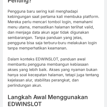
Penting?
Pengguna baru sering kali menghadapi
kebingungan saat pertama kali membuka platform.
Mereka perlu mencari tombol login, memahami
menu utama, memastikan halaman terlihat valid,
dan menjaga data akun agar tidak digunakan
sembarangan. Tanpa panduan yang jelas,
pengguna bisa saja terburu-buru melakukan login
tanpa memperhatikan keamanan.
Dalam konteks EDWINSLOT, panduan awal
membantu pengguna membangun kebiasaan
akses yang lebih baik. Akses yang nyaman bukan
hanya soal kecepatan halaman, tetapi juga tentang
kejelasan alur, stabilitas perangkat, dan
perlindungan akun.
Langkah Awal Menggunakan
EDWINSLOT