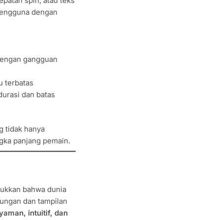
patan spin, atau teks
 pengguna dengan
 dengan gangguan
 terbatas
urasi dan batas
g tidak hanya
ngka panjang pemain.
jukkan bahwa dunia
tungan dan tampilan
man, intuitif, dan