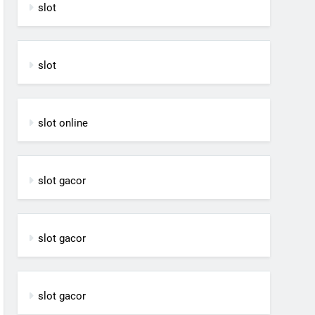
slot
slot
slot online
slot gacor
slot gacor
slot gacor