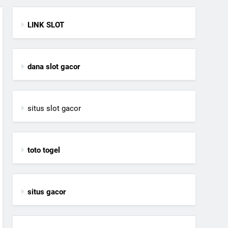
LINK SLOT
dana slot gacor
situs slot gacor
toto togel
situs gacor