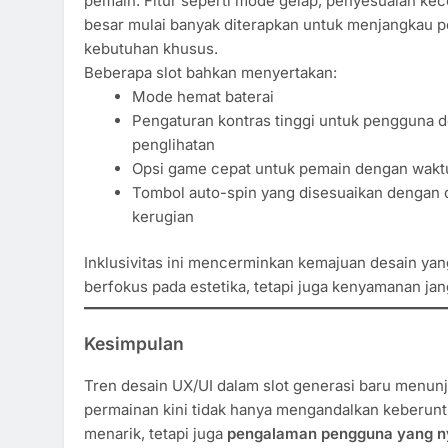
pemain. Fitur seperti mode gelap, penyesuaian kece
besar mulai banyak diterapkan untuk menjangkau
kebutuhan khusus.
Beberapa slot bahkan menyertakan:
Mode hemat baterai
Pengaturan kontras tinggi untuk pengguna
penglihatan
Opsi game cepat untuk pemain dengan waktu
Tombol auto-spin yang disesuaikan dengan d
kerugian
Inklusivitas ini mencerminkan kemajuan desain yan
berfokus pada estetika, tetapi juga kenyamanan ja
Kesimpulan
Tren desain UX/UI dalam slot generasi baru menun
permainan kini tidak hanya mengandalkan keberun
menarik, tetapi juga
pengalaman pengguna yang nya