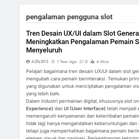
pengalaman pengguna slot
Tren Desain UX/UI dalam Slot Genera
Meningkatkan Pengalaman Pemain S
Menyeluruh
A2fe593
1 Year Ago
0
6 Mins
Pelajari bagaimana tren desain UX/UI dalam slot ge
mengubah cara pemain berinteraksi. Temukan prin
yang digunakan untuk menciptakan pengalaman vis
yang lebih baik.
Dalam industri permainan digital, khususnya slot on
Experience)
dan
UI (User Interface)
telah menjadi 
memengaruhi kenyamanan dan keterlibatan pemain.
tidak lagi hanya mengandalkan keberuntungan dan
tetapi juga memperhatikan bagaimana pemain berin
elemen visual dan navigasi. Perkembangan teknolog