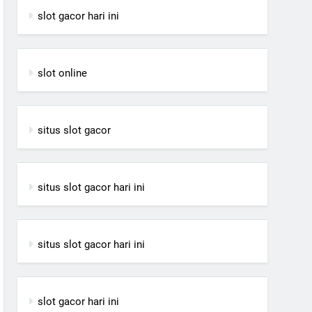
slot gacor hari ini
slot online
situs slot gacor
situs slot gacor hari ini
situs slot gacor hari ini
slot gacor hari ini