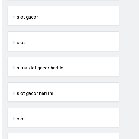
slot gacor
slot
situs slot gacor hari ini
slot gacor hari ini
slot