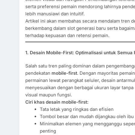
serta preferensi pemain mendorong lahirnya pend
lebih manusiawi dan intuitif.
Artikel ini akan membahas secara mendalam tren d
berkembang dalam slot generasi baru serta bagai
terhadap kepuasan dan retensi pemain.
1.
Desain Mobile-First: Optimalisasi untuk Semua
Salah satu tren paling dominan dalam pengemban
pendekatan
mobile-first
. Dengan mayoritas pemai
permainan lewat perangkat seluler, desain antarm
menyesuaikan dengan berbagai ukuran layar tanpa 
visual maupun fungsi.
Ciri khas desain mobile-first:
Tata letak yang ringkas dan efisien
Tombol besar dan mudah dijangkau oleh ibu j
Minimalkan elemen yang mengganggu sepert
penting