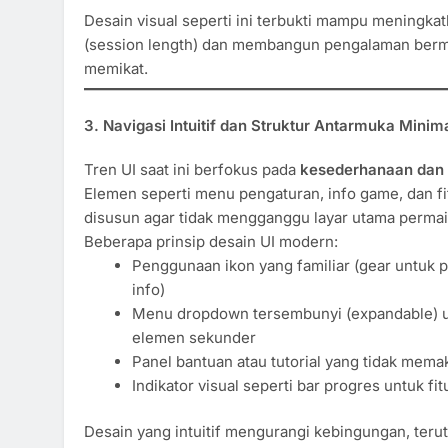
Desain visual seperti ini terbukti mampu meningka
(session length) dan membangun pengalaman berm
memikat.
3.
Navigasi Intuitif dan Struktur Antarmuka Minima
Tren UI saat ini berfokus pada
kesederhanaan dan 
Elemen seperti menu pengaturan, info game, dan f
disusun agar tidak mengganggu layar utama permai
Beberapa prinsip desain UI modern:
Penggunaan ikon yang familiar (gear untuk p
info)
Menu dropdown tersembunyi (expandable) 
elemen sekunder
Panel bantuan atau tutorial yang tidak mema
Indikator visual seperti bar progres untuk fi
Desain yang intuitif mengurangi kebingungan, ter