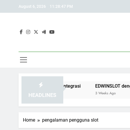
Skip
August 6, 2026
11:28:48 PM
to
content
Nan
Dapatkan P
engan Sistem Terintegrasi
EDWINSLOT dengan Tampilan
3 Weeks Ago
HEADLINES
Home
pengalaman pengguna slot