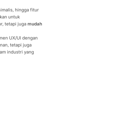
imalis, hingga fitur
gkan untuk
, tetapi juga
mudah
men UX/UI dengan
nan, tetapi juga
am industri yang