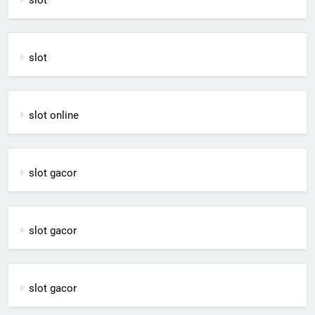
slot
slot
slot online
slot gacor
slot gacor
slot gacor