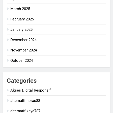
March 2025
February 2025
January 2025
December 2024
November 2024
October 2024
Categories
Akses Digital Responsif
alternatif horas88
alternatif kaya787