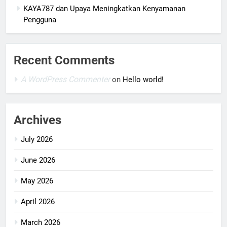
KAYA787 dan Upaya Meningkatkan Kenyamanan
Pengguna
Recent Comments
A WordPress Commenter
on
Hello world!
Archives
July 2026
June 2026
May 2026
April 2026
March 2026