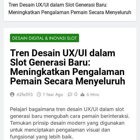
Tren Desain UX/UI dalam Slot Generasi Baru:
Meningkatkan Pengalaman Pemain Secara Menyeluruh
DESAIN DIGITAL & INOVASI SLOT
Tren Desain UX/UI dalam
Slot Generasi Baru:
Meningkatkan Pengalaman
Pemain Secara Menyeluruh
0
A2fe593
1 Year Ago
6 Mins
Pelajari bagaimana tren desain UX/UI dalam slot
generasi baru mengubah cara pemain berinteraksi.
Temukan prinsip desain modern yang digunakan
untuk menciptakan pengalaman visual dan
fungsional yang lebih baik.