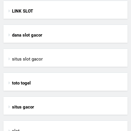
LINK SLOT
dana slot gacor
situs slot gacor
toto togel
situs gacor