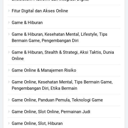
Fitur Digital dan Akses Online
Game & Hiburan
Game & Hiburan, Kesehatan Mental, Lifestyle, Tips
Bermain Game, Pengembangan Diri
Game & Hiburan, Stealth & Strategi, Aksi Taktis, Dunia
Online
Game Online & Manajemen Risiko
Game Online, Kesehatan Mental, Tips Bermain Game,
Pengembangan Diri, Etika Bermain
Game Online, Panduan Pemula, Teknologi Game
Game Online, Slot Online, Permainan Judi
Game Online, Slot, Hiburan