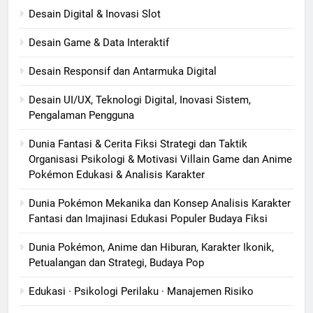
Desain Digital & Inovasi Slot
Desain Game & Data Interaktif
Desain Responsif dan Antarmuka Digital
Desain UI/UX, Teknologi Digital, Inovasi Sistem,
Pengalaman Pengguna
Dunia Fantasi & Cerita Fiksi Strategi dan Taktik
Organisasi Psikologi & Motivasi Villain Game dan Anime
Pokémon Edukasi & Analisis Karakter
Dunia Pokémon Mekanika dan Konsep Analisis Karakter
Fantasi dan Imajinasi Edukasi Populer Budaya Fiksi
Dunia Pokémon, Anime dan Hiburan, Karakter Ikonik,
Petualangan dan Strategi, Budaya Pop
Edukasi · Psikologi Perilaku · Manajemen Risiko