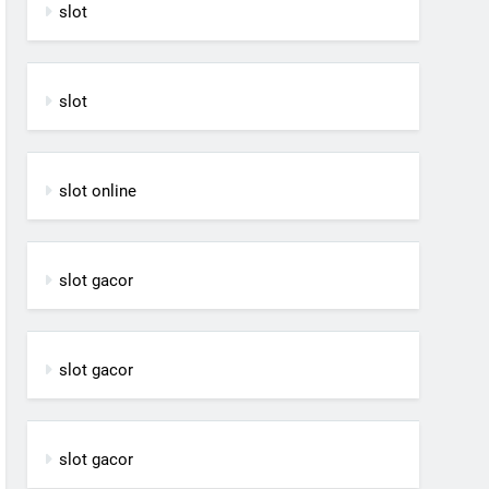
slot
slot
slot online
slot gacor
slot gacor
slot gacor