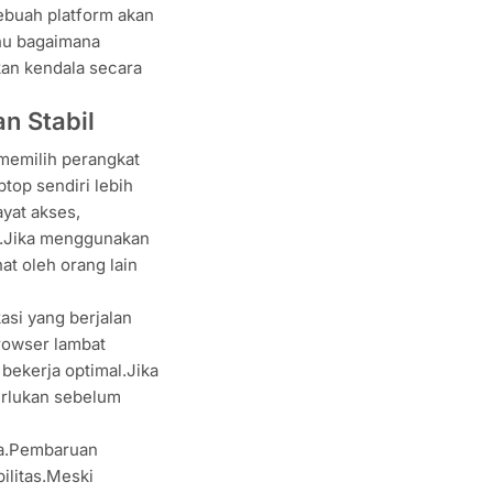
ebuah platform akan
hu bagaimana
kan kendala secara
n Stabil
memilih perangkat
top sendiri lebih
yat akses,
.Jika menggunakan
at oleh orang lain
asi yang berjalan
rowser lambat
 bekerja optimal.Jika
erlukan sebelum
ala.Pembaruan
litas.Meski