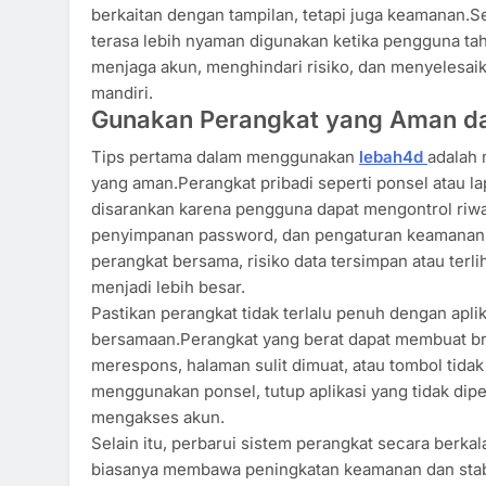
berkaitan dengan tampilan, tetapi juga keamanan.S
terasa lebih nyaman digunakan ketika pengguna ta
menjaga akun, menghindari risiko, dan menyelesai
mandiri.
Gunakan Perangkat yang Aman da
Tips pertama dalam menggunakan
lebah4d
adalah 
yang aman.Perangkat pribadi seperti ponsel atau lap
disarankan karena pengguna dapat mengontrol riwa
penyimpanan password, dan pengaturan keamanan
perangkat bersama, risiko data tersimpan atau terlih
menjadi lebih besar.
Pastikan perangkat tidak terlalu penuh dengan aplik
bersamaan.Perangkat yang berat dapat membuat b
merespons, halaman sulit dimuat, atau tombol tidak
menggunakan ponsel, tutup aplikasi yang tidak dip
mengakses akun.
Selain itu, perbarui sistem perangkat secara berk
biasanya membawa peningkatan keamanan dan stabi