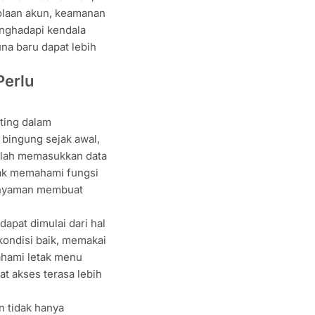
olaan akun, keamanan
enghadapi kendala
a baru dapat lebih
erlu
ting dalam
 bingung sejak awal,
alah memasukkan data
dak memahami fungsi
 nyaman membuat
pat dimulai dari hal
ondisi baik, memakai
ahami letak menu
at akses terasa lebih
 tidak hanya