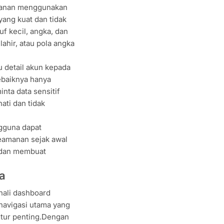
amanan menggunakan
ng kuat dan tidak
f kecil, angka, dan
ahir, atau pola angka
 detail akun kepada
sebaiknya hanya
nta data sensitif
ati dan tidak
gguna dapat
eamanan sejak awal
 dan membuat
a
nali dashboard
navigasi utama yang
itur penting.Dengan