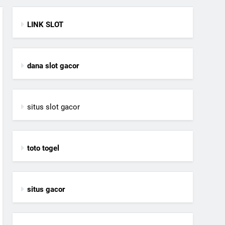
LINK SLOT
dana slot gacor
situs slot gacor
toto togel
situs gacor