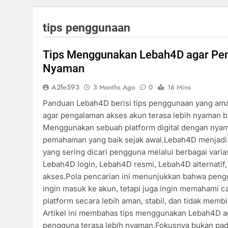
tips penggunaan
Tips Menggunakan Lebah4D agar Pe
Nyaman
A2fe593
3 Months Ago
0
16 Mins
Panduan Lebah4D berisi tips penggunaan yang aman,
agar pengalaman akses akun terasa lebih nyaman b
Menggunakan sebuah platform digital dengan ny
pemahaman yang baik sejak awal.Lebah4D menjadi 
yang sering dicari pengguna melalui berbagai varia
Lebah4D login, Lebah4D resmi, Lebah4D alternatif
akses.Pola pencarian ini menunjukkan bahwa peng
ingin masuk ke akun, tetapi juga ingin memahami 
platform secara lebih aman, stabil, dan tidak mem
Artikel ini membahas tips menggunakan Lebah4D 
pengguna terasa lebih nyaman.Fokusnya bukan pada