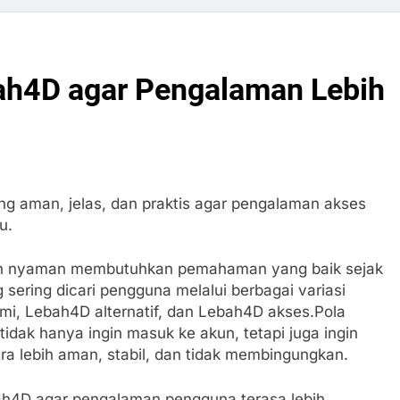
h4D agar Pengalaman Lebih
g aman, jelas, dan praktis agar pengalaman akses
u.
gan nyaman membutuhkan pemahaman yang baik sejak
sering dicari pengguna melalui berbagai variasi
mi, Lebah4D alternatif, dan Lebah4D akses.Pola
dak hanya ingin masuk ke akun, tetapi juga ingin
 lebih aman, stabil, dan tidak membingungkan.
ah4D agar pengalaman pengguna terasa lebih