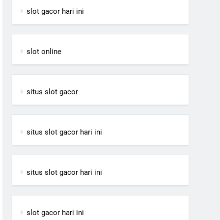
slot gacor hari ini
slot online
situs slot gacor
situs slot gacor hari ini
situs slot gacor hari ini
slot gacor hari ini