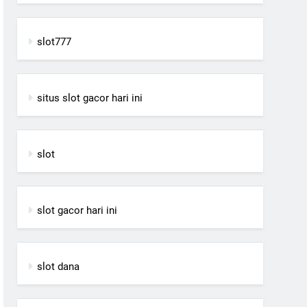
slot777
situs slot gacor hari ini
slot
slot gacor hari ini
slot dana