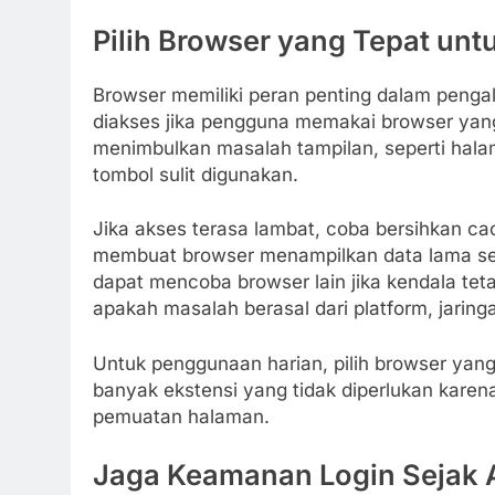
Pilih Browser yang Tepat un
Browser memiliki peran penting dalam peng
diakses jika pengguna memakai browser yang
menimbulkan masalah tampilan, seperti halam
tombol sulit digunakan.
Jika akses terasa lambat, coba bersihkan 
membuat browser menampilkan data lama seh
dapat mencoba browser lain jika kendala te
apakah masalah berasal dari platform, jarin
Untuk penggunaan harian, pilih browser yang 
banyak ekstensi yang tidak diperlukan kare
pemuatan halaman.
Jaga Keamanan Login Sejak 