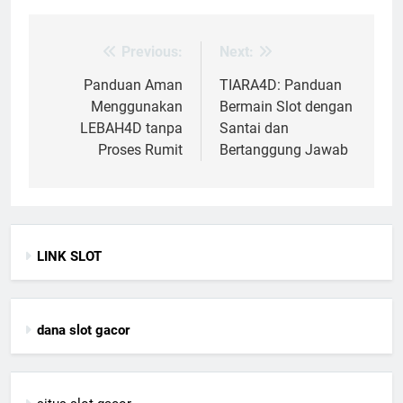
Previous:
Next:
Post
navigation
Panduan Aman
TIARA4D: Panduan
Menggunakan
Bermain Slot dengan
LEBAH4D tanpa
Santai dan
Proses Rumit
Bertanggung Jawab
LINK SLOT
dana slot gacor