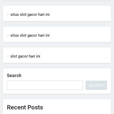
situs slot gacor hari ini
situs slot gacor hari ini
slot gacor hari ini
Search
SEARCH
Recent Posts