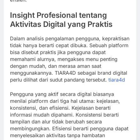
Insight Profesional tentang
Aktivitas Digital yang Praktis
Dalam analisis pengalaman pengguna, kepraktisan
tidak hanya berarti cepat dibuka. Sebuah platform
bisa disebut praktis jika pengguna dapat
memahami alurnya, mengakses menu penting
dengan mudah, dan merasa aman saat
menggunakannya. TIARA4D sebagai brand digital
perlu dilihat dari sudut pandang tersebut.
tiara4d
Pengguna yang aktif secara digital biasanya
menilai platform dari tiga hal utama: kejelasan,
konsistensi, dan efisiensi. Kejelasan berarti
informasi mudah dipahami. Konsistensi berarti
tampilan dan alur tidak berubah secara
membingungkan. Efisiensi berarti pengguna dapat
menyelesaikan aktivitas tanpa hambatan