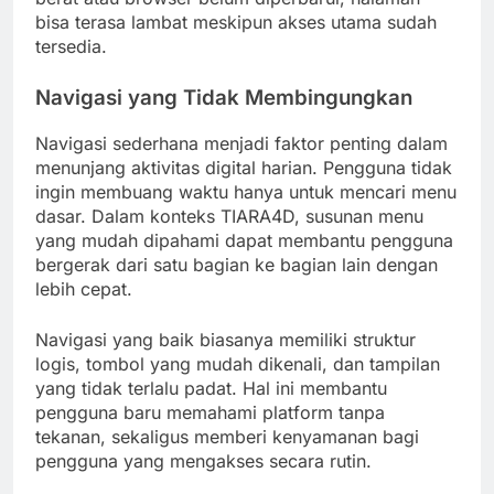
bisa terasa lambat meskipun akses utama sudah
tersedia.
Navigasi yang Tidak Membingungkan
Navigasi sederhana menjadi faktor penting dalam
menunjang aktivitas digital harian. Pengguna tidak
ingin membuang waktu hanya untuk mencari menu
dasar. Dalam konteks TIARA4D, susunan menu
yang mudah dipahami dapat membantu pengguna
bergerak dari satu bagian ke bagian lain dengan
lebih cepat.
Navigasi yang baik biasanya memiliki struktur
logis, tombol yang mudah dikenali, dan tampilan
yang tidak terlalu padat. Hal ini membantu
pengguna baru memahami platform tanpa
tekanan, sekaligus memberi kenyamanan bagi
pengguna yang mengakses secara rutin.