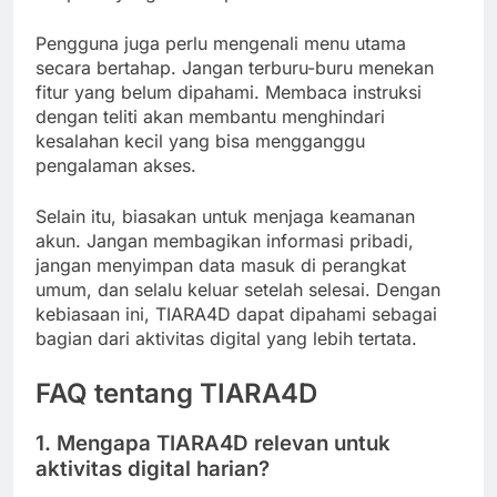
Pengguna juga perlu mengenali menu utama
secara bertahap. Jangan terburu-buru menekan
fitur yang belum dipahami. Membaca instruksi
dengan teliti akan membantu menghindari
kesalahan kecil yang bisa mengganggu
pengalaman akses.
Selain itu, biasakan untuk menjaga keamanan
akun. Jangan membagikan informasi pribadi,
jangan menyimpan data masuk di perangkat
umum, dan selalu keluar setelah selesai. Dengan
kebiasaan ini, TIARA4D dapat dipahami sebagai
bagian dari aktivitas digital yang lebih tertata.
FAQ tentang TIARA4D
1. Mengapa TIARA4D relevan untuk
aktivitas digital harian?