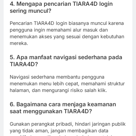
4. Mengapa pencarian TIARA4D login
sering muncul?
Pencarian TIARA4D login biasanya muncul karena
pengguna ingin memahami alur masuk dan
menemukan akses yang sesuai dengan kebutuhan
mereka.
5. Apa manfaat navigasi sederhana pada
TIARA4D?
Navigasi sederhana membantu pengguna
menemukan menu lebih cepat, memahami struktur
halaman, dan mengurangi risiko salah klik.
6. Bagaimana cara menjaga keamanan
saat menggunakan TIARA4D?
Gunakan perangkat pribadi, hindari jaringan publik
yang tidak aman, jangan membagikan data