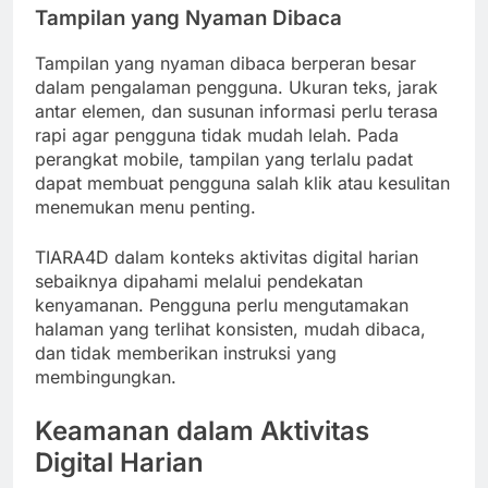
Tampilan yang Nyaman Dibaca
Tampilan yang nyaman dibaca berperan besar
dalam pengalaman pengguna. Ukuran teks, jarak
antar elemen, dan susunan informasi perlu terasa
rapi agar pengguna tidak mudah lelah. Pada
perangkat mobile, tampilan yang terlalu padat
dapat membuat pengguna salah klik atau kesulitan
menemukan menu penting.
TIARA4D dalam konteks aktivitas digital harian
sebaiknya dipahami melalui pendekatan
kenyamanan. Pengguna perlu mengutamakan
halaman yang terlihat konsisten, mudah dibaca,
dan tidak memberikan instruksi yang
membingungkan.
Keamanan dalam Aktivitas
Digital Harian