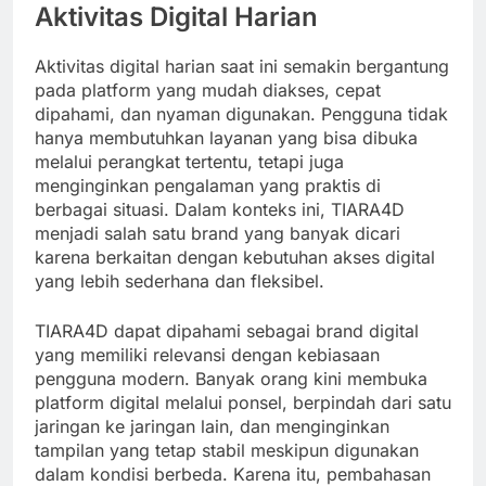
Aktivitas Digital Harian
Aktivitas digital harian saat ini semakin bergantung
pada platform yang mudah diakses, cepat
dipahami, dan nyaman digunakan. Pengguna tidak
hanya membutuhkan layanan yang bisa dibuka
melalui perangkat tertentu, tetapi juga
menginginkan pengalaman yang praktis di
berbagai situasi. Dalam konteks ini, TIARA4D
menjadi salah satu brand yang banyak dicari
karena berkaitan dengan kebutuhan akses digital
yang lebih sederhana dan fleksibel.
TIARA4D dapat dipahami sebagai brand digital
yang memiliki relevansi dengan kebiasaan
pengguna modern. Banyak orang kini membuka
platform digital melalui ponsel, berpindah dari satu
jaringan ke jaringan lain, dan menginginkan
tampilan yang tetap stabil meskipun digunakan
dalam kondisi berbeda. Karena itu, pembahasan