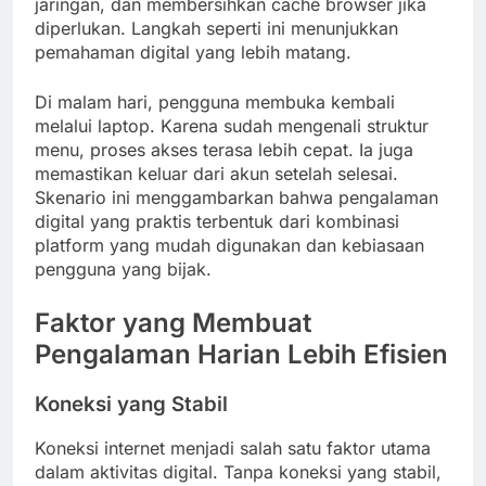
jaringan, dan membersihkan cache browser jika
diperlukan. Langkah seperti ini menunjukkan
pemahaman digital yang lebih matang.
Di malam hari, pengguna membuka kembali
melalui laptop. Karena sudah mengenali struktur
menu, proses akses terasa lebih cepat. Ia juga
memastikan keluar dari akun setelah selesai.
Skenario ini menggambarkan bahwa pengalaman
digital yang praktis terbentuk dari kombinasi
platform yang mudah digunakan dan kebiasaan
pengguna yang bijak.
Faktor yang Membuat
Pengalaman Harian Lebih Efisien
Koneksi yang Stabil
Koneksi internet menjadi salah satu faktor utama
dalam aktivitas digital. Tanpa koneksi yang stabil,