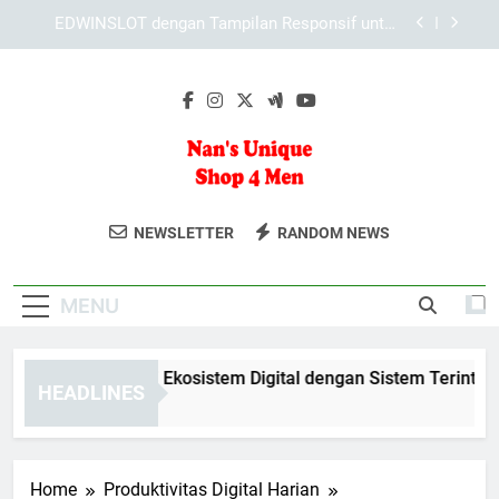
Skip
LEBAH4D dengan Tampilan Responsif untuk
to
Pengguna Modern
content
KAYA787 dengan Tampilan Modern dan Sistem
yang Adaptif untuk Pengalaman Digital Lebih
Terarah
LEBAH4D sebagai Ekosistem Digital dengan
Sistem Terintegrasi
EDWINSLOT dengan Tampilan Responsif untuk
Pengguna Modern
Nan's Unique
Dapatkan Produk Fashion Pria Terbaik
LEBAH4D dengan Tampilan Responsif untuk
NEWSLETTER
RANDOM NEWS
Pengguna Modern
Shop 4 Men
Di Nans Unique Shop 4 Men. Tampil
KAYA787 dengan Tampilan Modern dan Sistem
Stylish Dengan Koleksi Terbaru Kami.
yang Adaptif untuk Pengalaman Digital Lebih
MENU
Terarah
BAH4D sebagai Ekosistem Digital dengan Sistem Terintegrasi
HEADLINES
Weeks Ago
Home
Produktivitas Digital Harian