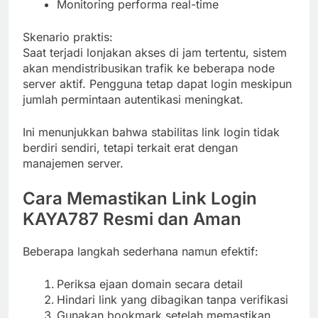
Monitoring performa real-time
Skenario praktis:
Saat terjadi lonjakan akses di jam tertentu, sistem
akan mendistribusikan trafik ke beberapa node
server aktif. Pengguna tetap dapat login meskipun
jumlah permintaan autentikasi meningkat.
Ini menunjukkan bahwa stabilitas link login tidak
berdiri sendiri, tetapi terkait erat dengan
manajemen server.
Cara Memastikan Link Login
KAYA787 Resmi dan Aman
Beberapa langkah sederhana namun efektif:
Periksa ejaan domain secara detail
Hindari link yang dibagikan tanpa verifikasi
Gunakan bookmark setelah memastikan