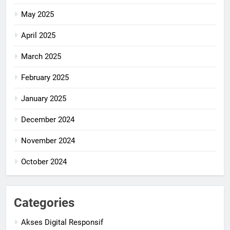
May 2025
April 2025
March 2025
February 2025
January 2025
December 2024
November 2024
October 2024
Categories
Akses Digital Responsif