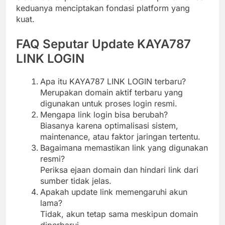
keduanya menciptakan fondasi platform yang
kuat.
FAQ Seputar Update KAYA787
LINK LOGIN
Apa itu KAYA787 LINK LOGIN terbaru?
Merupakan domain aktif terbaru yang
digunakan untuk proses login resmi.
Mengapa link login bisa berubah?
Biasanya karena optimalisasi sistem,
maintenance, atau faktor jaringan tertentu.
Bagaimana memastikan link yang digunakan
resmi?
Periksa ejaan domain dan hindari link dari
sumber tidak jelas.
Apakah update link memengaruhi akun
lama?
Tidak, akun tetap sama meskipun domain
diperbarui.