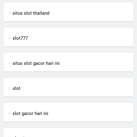
situs slot thailand
slot777
situs slot gacor hari ini
slot
slot gacor hari ini