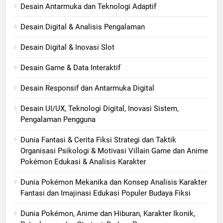
Desain Antarmuka dan Teknologi Adaptif
Desain Digital & Analisis Pengalaman
Desain Digital & Inovasi Slot
Desain Game & Data Interaktif
Desain Responsif dan Antarmuka Digital
Desain UI/UX, Teknologi Digital, Inovasi Sistem,
Pengalaman Pengguna
Dunia Fantasi & Cerita Fiksi Strategi dan Taktik
Organisasi Psikologi & Motivasi Villain Game dan Anime
Pokémon Edukasi & Analisis Karakter
Dunia Pokémon Mekanika dan Konsep Analisis Karakter
Fantasi dan Imajinasi Edukasi Populer Budaya Fiksi
Dunia Pokémon, Anime dan Hiburan, Karakter Ikonik,