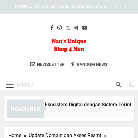
Skip
LEBAH4D dengan Tampilan Responsif untuk
to
Pengguna Modern
content
KAYA787 dengan Tampilan Modern dan Sistem
yang Adaptif untuk Pengalaman Digital Lebih
Terarah
LEBAH4D sebagai Ekosistem Digital dengan
Sistem Terintegrasi
EDWINSLOT dengan Tampilan Responsif untuk
Pengguna Modern
Nan's Unique
Dapatkan Produk Fashion Pria Terbaik
LEBAH4D dengan Tampilan Responsif untuk
NEWSLETTER
RANDOM NEWS
Pengguna Modern
Shop 4 Men
Di Nans Unique Shop 4 Men. Tampil
KAYA787 dengan Tampilan Modern dan Sistem
Stylish Dengan Koleksi Terbaru Kami.
yang Adaptif untuk Pengalaman Digital Lebih
MENU
Terarah
BAH4D sebagai Ekosistem Digital dengan Sistem Terintegrasi
HEADLINES
Weeks Ago
Home
Update Domain dan Akses Resmi