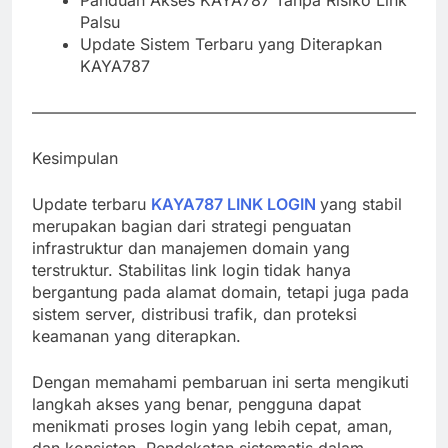
Panduan Akses KAYA787 Tanpa Risiko Link
Palsu
Update Sistem Terbaru yang Diterapkan
KAYA787
————————————————————————
Kesimpulan
Update terbaru
KAYA787 LINK LOGIN
yang stabil
merupakan bagian dari strategi penguatan
infrastruktur dan manajemen domain yang
terstruktur. Stabilitas link login tidak hanya
bergantung pada alamat domain, tetapi juga pada
sistem server, distribusi trafik, dan proteksi
keamanan yang diterapkan.
Dengan memahami pembaruan ini serta mengikuti
langkah akses yang benar, pengguna dapat
menikmati proses login yang lebih cepat, aman,