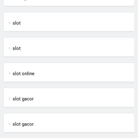
slot
slot
slot online
slot gacor
slot gacor