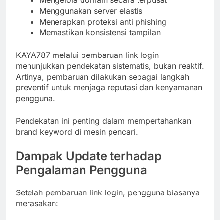
Menggunakan server elastis
Menerapkan proteksi anti phishing
Memastikan konsistensi tampilan
KAYA787 melalui pembaruan link login
menunjukkan pendekatan sistematis, bukan reaktif.
Artinya, pembaruan dilakukan sebagai langkah
preventif untuk menjaga reputasi dan kenyamanan
pengguna.
Pendekatan ini penting dalam mempertahankan
brand keyword di mesin pencari.
Dampak Update terhadap
Pengalaman Pengguna
Setelah pembaruan link login, pengguna biasanya
merasakan: