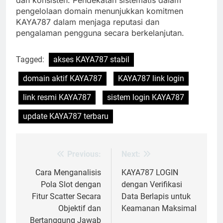
dan konsisten. Pendekatan sistematis dalam
pengelolaan domain menunjukkan komitmen
KAYA787 dalam menjaga reputasi dan
pengalaman pengguna secara berkelanjutan.
Tagged:
akses KAYA787 stabil
domain aktif KAYA787
KAYA787 link login
link resmi KAYA787
sistem login KAYA787
update KAYA787 terbaru
Previous:
Next:
Post
navigation
Cara Menganalisis
KAYA787 LOGIN
Pola Slot dengan
dengan Verifikasi
Fitur Scatter Secara
Data Berlapis untuk
Objektif dan
Keamanan Maksimal
Bertanggung Jawab