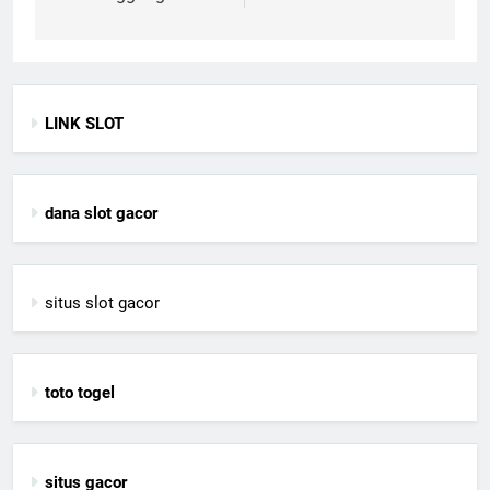
LINK SLOT
dana slot gacor
situs slot gacor
toto togel
situs gacor