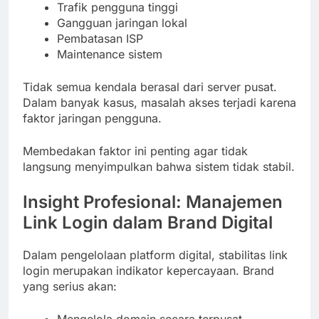
Trafik pengguna tinggi
Gangguan jaringan lokal
Pembatasan ISP
Maintenance sistem
Tidak semua kendala berasal dari server pusat.
Dalam banyak kasus, masalah akses terjadi karena
faktor jaringan pengguna.
Membedakan faktor ini penting agar tidak
langsung menyimpulkan bahwa sistem tidak stabil.
Insight Profesional: Manajemen
Link Login dalam Brand Digital
Dalam pengelolaan platform digital, stabilitas link
login merupakan indikator kepercayaan. Brand
yang serius akan:
Mengelola domain secara terpusat