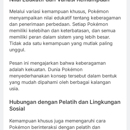
Melalui variasi kemampuan khusus, Pokémon
menyampaikan nilai edukatif tentang keberagaman
dan penerimaan perbedaan. Setiap Pokémon
memiliki kelebihan dan keterbatasan, dan semua
memiliki peran dalam sistem yang lebih besar.
Tidak ada satu kemampuan yang mutlak paling
unggul.
Pesan ini mengajarkan bahwa keberagaman
adalah kekuatan. Dunia Pokémon
menyederhanakan konsep tersebut dalam bentuk
yang mudah dipahami oleh berbagai kalangan
usia.
Hubungan dengan Pelatih dan Lingkungan
Sosial
Kemampuan khusus juga memengaruhi cara
Pokémon berinteraksi dengan pelatih dan