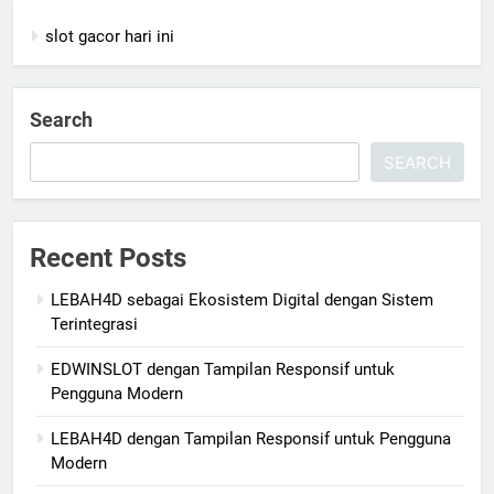
slot gacor hari ini
Search
SEARCH
Recent Posts
LEBAH4D sebagai Ekosistem Digital dengan Sistem
Terintegrasi
EDWINSLOT dengan Tampilan Responsif untuk
Pengguna Modern
LEBAH4D dengan Tampilan Responsif untuk Pengguna
Modern