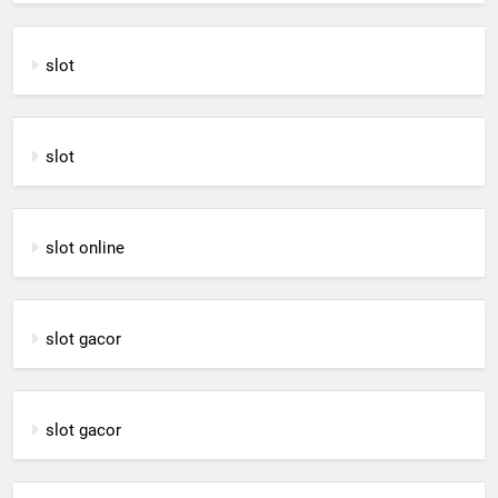
slot
slot
slot online
slot gacor
slot gacor