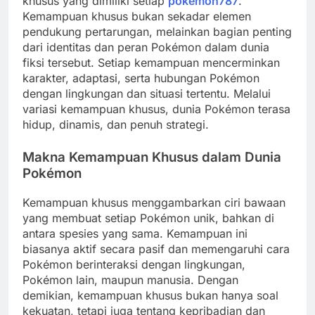
khusus yang dimiliki setiap
pokemon787
.
Kemampuan khusus bukan sekadar elemen
pendukung pertarungan, melainkan bagian penting
dari identitas dan peran Pokémon dalam dunia
fiksi tersebut. Setiap kemampuan mencerminkan
karakter, adaptasi, serta hubungan Pokémon
dengan lingkungan dan situasi tertentu. Melalui
variasi kemampuan khusus, dunia Pokémon terasa
hidup, dinamis, dan penuh strategi.
Makna Kemampuan Khusus dalam Dunia
Pokémon
Kemampuan khusus menggambarkan ciri bawaan
yang membuat setiap Pokémon unik, bahkan di
antara spesies yang sama. Kemampuan ini
biasanya aktif secara pasif dan memengaruhi cara
Pokémon berinteraksi dengan lingkungan,
Pokémon lain, maupun manusia. Dengan
demikian, kemampuan khusus bukan hanya soal
kekuatan, tetapi juga tentang kepribadian dan