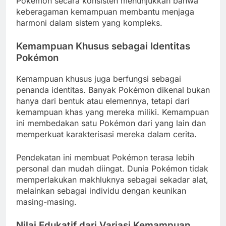
Pokémon secara konsisten menunjukkan bahwa
keberagaman kemampuan membantu menjaga
harmoni dalam sistem yang kompleks.
Kemampuan Khusus sebagai Identitas
Pokémon
Kemampuan khusus juga berfungsi sebagai
penanda identitas. Banyak Pokémon dikenal bukan
hanya dari bentuk atau elemennya, tetapi dari
kemampuan khas yang mereka miliki. Kemampuan
ini membedakan satu Pokémon dari yang lain dan
memperkuat karakterisasi mereka dalam cerita.
Pendekatan ini membuat Pokémon terasa lebih
personal dan mudah diingat. Dunia Pokémon tidak
memperlakukan makhluknya sebagai sekadar alat,
melainkan sebagai individu dengan keunikan
masing-masing.
Nilai Edukatif dari Variasi Kemampuan