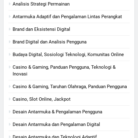
Analisis Strategi Permainan
Antarmuka Adaptif dan Pengalaman Lintas Perangkat
Brand dan Eksistensi Digital
Brand Digital dan Analisis Pengguna
Budaya Digital, Sosiologi Teknologi, Komunitas Online
Casino & Gaming, Panduan Pengguna, Teknologi &
Inovasi
Casino & Gaming, Taruhan Olahraga, Panduan Pengguna
Casino, Slot Online, Jackpot
Desain Antarmuka & Pengalaman Pengguna
Desain Antarmuka dan Pengalaman Digital
Desain Antarmuka dan Teknologi Adaptif