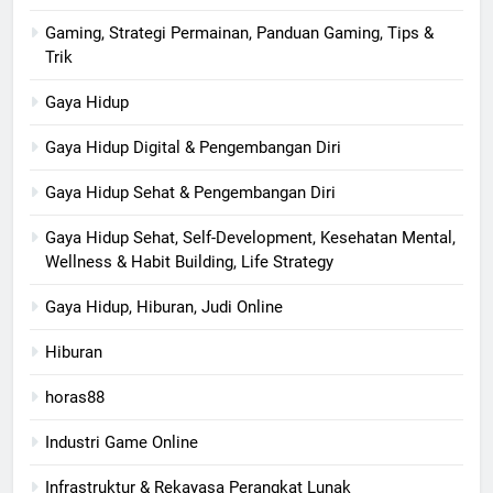
Gaming, Strategi Permainan, Panduan Gaming, Tips &
Trik
Gaya Hidup
Gaya Hidup Digital & Pengembangan Diri
Gaya Hidup Sehat & Pengembangan Diri
Gaya Hidup Sehat, Self-Development, Kesehatan Mental,
Wellness & Habit Building, Life Strategy
Gaya Hidup, Hiburan, Judi Online
Hiburan
horas88
Industri Game Online
Infrastruktur & Rekayasa Perangkat Lunak