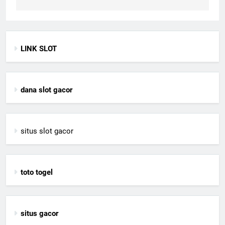
LINK SLOT
dana slot gacor
situs slot gacor
toto togel
situs gacor