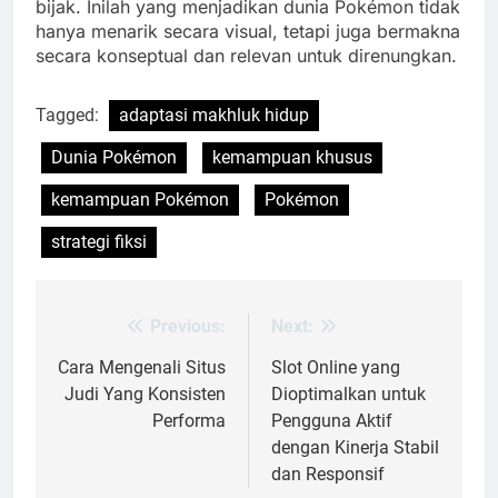
bijak. Inilah yang menjadikan dunia Pokémon tidak
hanya menarik secara visual, tetapi juga bermakna
secara konseptual dan relevan untuk direnungkan.
Tagged:
adaptasi makhluk hidup
Dunia Pokémon
kemampuan khusus
kemampuan Pokémon
Pokémon
strategi fiksi
Previous:
Next:
Post
navigation
Cara Mengenali Situs
Slot Online yang
Judi Yang Konsisten
Dioptimalkan untuk
Performa
Pengguna Aktif
dengan Kinerja Stabil
dan Responsif