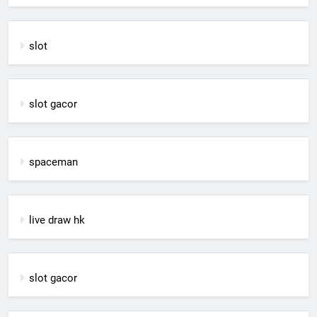
slot
slot gacor
spaceman
live draw hk
slot gacor