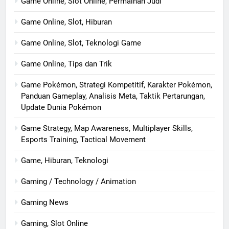
Game Online, Slot Online, Permainan Judi
Game Online, Slot, Hiburan
Game Online, Slot, Teknologi Game
Game Online, Tips dan Trik
Game Pokémon, Strategi Kompetitif, Karakter Pokémon,
Panduan Gameplay, Analisis Meta, Taktik Pertarungan,
Update Dunia Pokémon
Game Strategy, Map Awareness, Multiplayer Skills,
Esports Training, Tactical Movement
Game, Hiburan, Teknologi
Gaming / Technology / Animation
Gaming News
Gaming, Slot Online