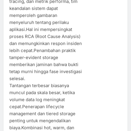
tracing, dan metrik performa, tim
keandalan sistem dapat
memperoleh gambaran
menyeluruh tentang perilaku
aplikasi.Hal ini mempersingkat
proses RCA (Root Cause Analysis)
dan memungkinkan respon insiden
lebih cepat.Penambahan praktik
tamper-evident storage
memberikan jaminan bahwa bukti
tetap murni hingga fase investigasi
selesai.
Tantangan terbesar biasanya
muncul pada skala besar, ketika
volume data log meningkat
cepat.Penerapan lifecycle
management dan tiered storage
penting untuk mengendalikan
biaya.Kombinasi hot, warm, dan