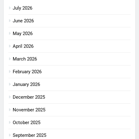
July 2026
June 2026
May 2026
April 2026
March 2026
February 2026
January 2026
December 2025
November 2025
October 2025
September 2025