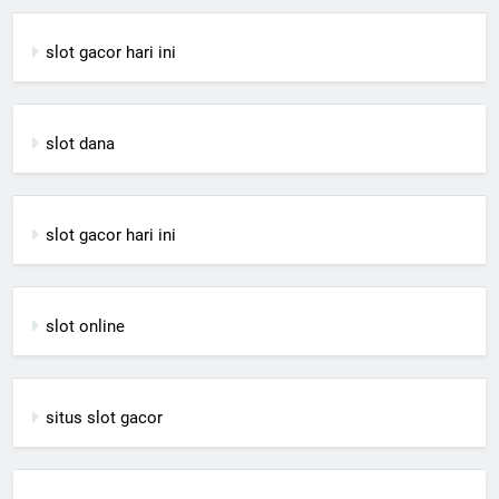
slot gacor hari ini
slot dana
slot gacor hari ini
slot online
situs slot gacor