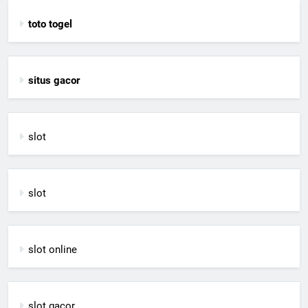
toto togel
situs gacor
slot
slot
slot online
slot gacor