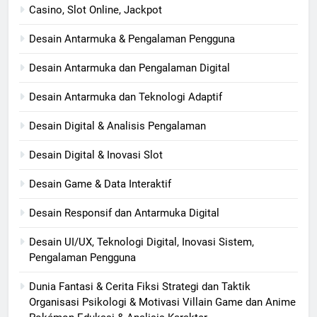
Casino, Slot Online, Jackpot
Desain Antarmuka & Pengalaman Pengguna
Desain Antarmuka dan Pengalaman Digital
Desain Antarmuka dan Teknologi Adaptif
Desain Digital & Analisis Pengalaman
Desain Digital & Inovasi Slot
Desain Game & Data Interaktif
Desain Responsif dan Antarmuka Digital
Desain UI/UX, Teknologi Digital, Inovasi Sistem,
Pengalaman Pengguna
Dunia Fantasi & Cerita Fiksi Strategi dan Taktik
Organisasi Psikologi & Motivasi Villain Game dan Anime