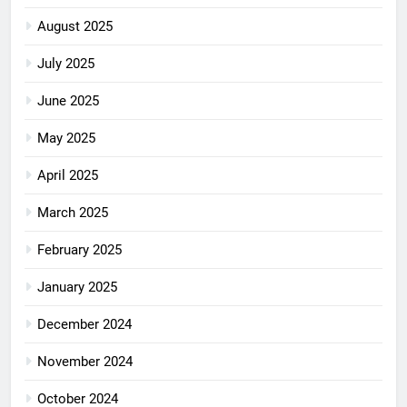
August 2025
July 2025
June 2025
May 2025
April 2025
March 2025
February 2025
January 2025
December 2024
November 2024
October 2024