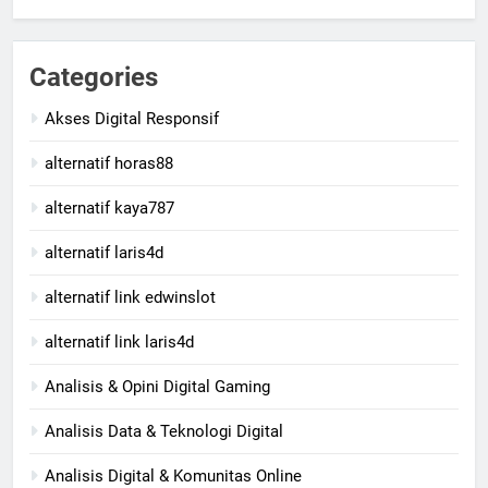
Categories
Akses Digital Responsif
alternatif horas88
alternatif kaya787
alternatif laris4d
alternatif link edwinslot
alternatif link laris4d
Analisis & Opini Digital Gaming
Analisis Data & Teknologi Digital
Analisis Digital & Komunitas Online