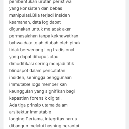
pembentukan urutan peristiwa
yang konsisten dan bebas
manipulasi.Bila terjadi insiden
keamanan, data log dapat
digunakan untuk melacak akar
permasalahan tanpa kekhawatiran
bahwa data telah diubah oleh pihak
tidak berwenang.Log tradisional
yang dapat dihapus atau
dimodifikasi sering menjadi titik
blindspot dalam pencatatan
insiden, sehingga penggunaan
immutable logs memberikan
keunggulan yang signifikan bagi
kepastian forensik digital.
Ada tiga prinsip utama dalam
arsitektur immutable
logging.Pertama, integritas harus
dibangun melalui hashing berantai