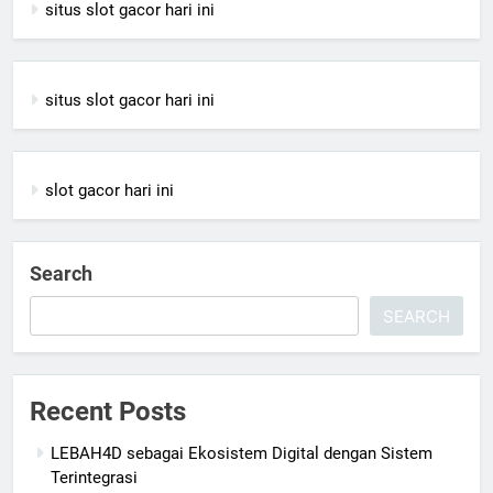
situs slot gacor hari ini
situs slot gacor hari ini
slot gacor hari ini
Search
SEARCH
Recent Posts
LEBAH4D sebagai Ekosistem Digital dengan Sistem
Terintegrasi