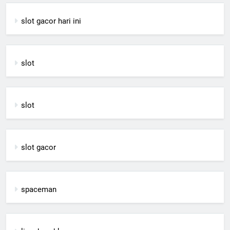
slot gacor hari ini
slot
slot
slot gacor
spaceman