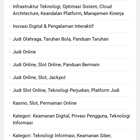
Infrastruktur Teknologi, Optimasi Sistem, Cloud
Architecture, Keandalan Platform, Manajemen Kinerja
Inovasi Digital & Pengalaman Interaktif
Judi Olahraga, Taruhan Bola, Panduan Taruhan
Judi Online
Judi Online, Slot Online, Panduan Bermain
Judi Online, Slot, Jackpot
Judi Slot Online, Teknologi Perjudian, Platform Judi
Kasino, Slot, Permainan Online
Kategori: Keamanan Digital, Privasi Pengguna, Teknologi
Informasi
Kategori: Teknologi Informasi, Keamanan Siber,