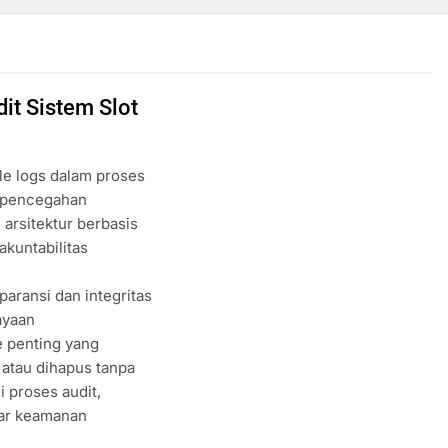
it Sistem Slot
 logs dalam proses
, pencegahan
 arsitektur berbasis
kuntabilitas
paransi dan integritas
ayaan
 penting yang
 atau dihapus tanpa
 proses audit,
dar keamanan