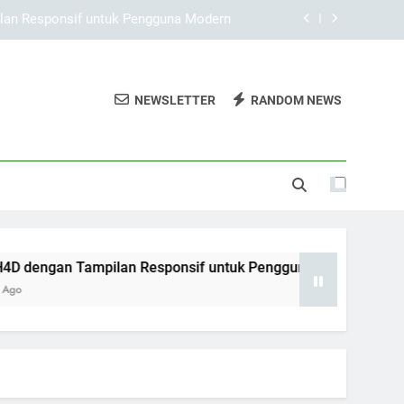
an Responsif untuk Pengguna Modern
an Responsif untuk Pengguna Modern
tuk Pengalaman Digital Lebih Terarah
NEWSLETTER
RANDOM NEWS
m Digital dengan Sistem Terintegrasi
l Stylish Dengan Koleksi Terbaru Kami.
an Responsif untuk Pengguna Modern
an Responsif untuk Pengguna Modern
tuk Pengalaman Digital Lebih Terarah
ampilan Responsif untuk Pengguna Modern
KAYA787 d
3 Weeks Ago