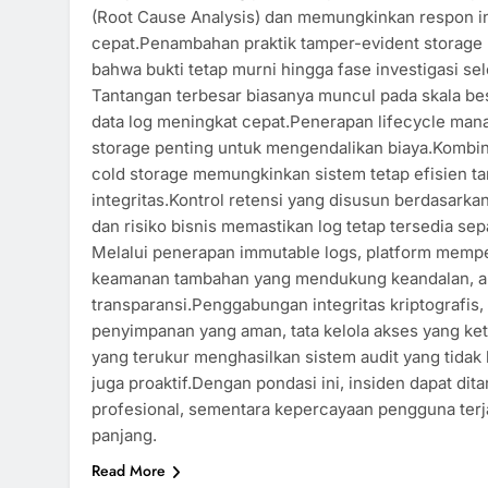
(Root Cause Analysis) dan memungkinkan respon in
cepat.Penambahan praktik tamper-evident storage
bahwa bukti tetap murni hingga fase investigasi sel
Tantangan terbesar biasanya muncul pada skala bes
data log meningkat cepat.Penerapan lifecycle man
storage penting untuk mengendalikan biaya.Kombin
cold storage memungkinkan sistem tetap efisien 
integritas.Kontrol retensi yang disusun berdasark
dan risiko bisnis memastikan log tetap tersedia sep
Melalui penerapan immutable logs, platform mempe
keamanan tambahan yang mendukung keandalan, aku
transparansi.Penggabungan integritas kriptografis, 
penyimpanan yang aman, tata kelola akses yang ket
yang terukur menghasilkan sistem audit yang tidak 
juga proaktif.Dengan pondasi ini, insiden dapat dit
profesional, sementara kepercayaan pengguna terj
panjang.
Read More