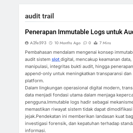
audit trail
Penerapan Immutable Logs untuk Aud
A2fe593
10 Months Ago
0
7 Mins
Pembahasan mendalam mengenai konsep immutable
audit sistem
slot
digital, mencakup keamanan data
manipulasi, integritas bukti audit, hingga penerapan
append-only untuk meningkatkan transparansi dan a
platform.
Dalam lingkungan operasional digital modern, trans
data menjadi fondasi utama dalam menjaga keperc
pengguna.Immutable logs hadir sebagai mekanisme
memastikan riwayat sistem tidak dapat dimodifikasi
jejak.Pendekatan ini memberikan landasan kuat bagi
investigasi forensik, dan kepatuhan terhadap stan
informasi.