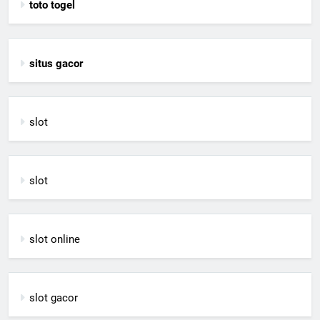
toto togel
situs gacor
slot
slot
slot online
slot gacor