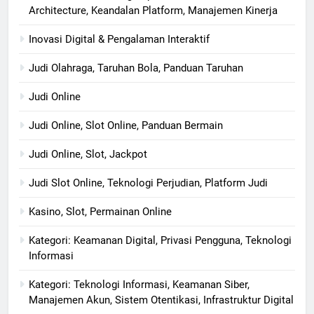
Architecture, Keandalan Platform, Manajemen Kinerja
Inovasi Digital & Pengalaman Interaktif
Judi Olahraga, Taruhan Bola, Panduan Taruhan
Judi Online
Judi Online, Slot Online, Panduan Bermain
Judi Online, Slot, Jackpot
Judi Slot Online, Teknologi Perjudian, Platform Judi
Kasino, Slot, Permainan Online
Kategori: Keamanan Digital, Privasi Pengguna, Teknologi
Informasi
Kategori: Teknologi Informasi, Keamanan Siber,
Manajemen Akun, Sistem Otentikasi, Infrastruktur Digital