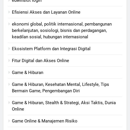
edwinslot login
Efisiensi Akses dan Layanan Online
ekonomi global, politik internasional, pembangunan
berkelanjutan, sosiologi, bisnis dan perdagangan,
keadilan sosial, hubungan internasional
Ekosistem Platform dan Integrasi Digital
Fitur Digital dan Akses Online
Game & Hiburan
Game & Hiburan, Kesehatan Mental, Lifestyle, Tips
Bermain Game, Pengembangan Diri
Game & Hiburan, Stealth & Strategi, Aksi Taktis, Dunia
Online
Game Online & Manajemen Risiko