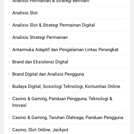
Analisis Permainan & Strategi Bermain
Analisis Slot
Analisis Slot & Strategi Permainan Digital
Analisis Strategi Permainan
Antarmuka Adaptif dan Pengalaman Lintas Perangkat
Brand dan Eksistensi Digital
Brand Digital dan Analisis Pengguna
Budaya Digital, Sosiologi Teknologi, Komunitas Online
Casino & Gaming, Panduan Pengguna, Teknologi &
Inovasi
Casino & Gaming, Taruhan Olahraga, Panduan Pengguna
Casino, Slot Online, Jackpot