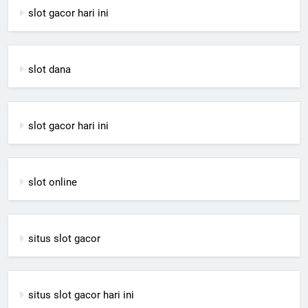
slot gacor hari ini
slot dana
slot gacor hari ini
slot online
situs slot gacor
situs slot gacor hari ini