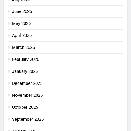
June 2026
May 2026
April 2026
March 2026
February 2026
January 2026
December 2025
November 2025
October 2025
September 2025