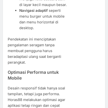
di layar kecil maupun besar.
Navigasi adaptif
seperti
menu burger untuk mobile
dan menu horizontal di
desktop.
Pendekatan ini menciptakan
pengalaman seragam tanpa
membuat pengguna harus
beradaptasi ulang saat berganti
perangkat.
Optimasi Performa untuk
Mobile
Desain responsif tidak hanya soal
tampilan, tetapi juga performa.
Horas88 melakukan optimasi agar
aplikasi tetap ringan dan cepat