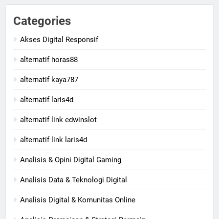
Categories
Akses Digital Responsif
alternatif horas88
alternatif kaya787
alternatif laris4d
alternatif link edwinslot
alternatif link laris4d
Analisis & Opini Digital Gaming
Analisis Data & Teknologi Digital
Analisis Digital & Komunitas Online