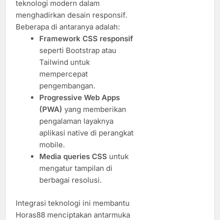
teknologi modern dalam
menghadirkan desain responsif.
Beberapa di antaranya adalah:
Framework CSS responsif
seperti Bootstrap atau
Tailwind untuk
mempercepat
pengembangan.
Progressive Web Apps
(PWA)
yang memberikan
pengalaman layaknya
aplikasi native di perangkat
mobile.
Media queries CSS
untuk
mengatur tampilan di
berbagai resolusi.
Integrasi teknologi ini membantu
Horas88 menciptakan antarmuka