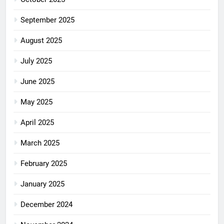
September 2025
August 2025
July 2025
June 2025
May 2025
April 2025
March 2025
February 2025
January 2025
December 2024