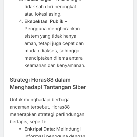
tidak sah dari perangkat
atau lokasi asing.
Ekspektasi Publik
–
Pengguna mengharapkan
sistem yang tidak hanya
aman, tetapi juga cepat dan
mudah diakses, sehingga
menciptakan dilema antara
keamanan dan kenyamanan.
Strategi Horas88 dalam
Menghadapi Tantangan Siber
Untuk menghadapi berbagai
ancaman tersebut, Horas88
menerapkan strategi perlindungan
berlapis, seperti:
Enkripsi Data
: Melindungi
informasi pengguna dengan