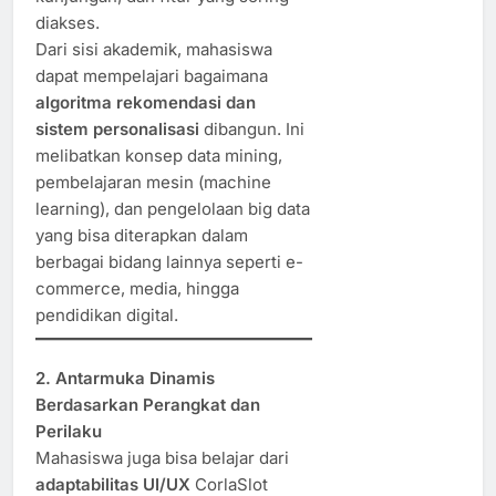
diakses.
Dari sisi akademik, mahasiswa
dapat mempelajari bagaimana
algoritma rekomendasi dan
sistem personalisasi
dibangun. Ini
melibatkan konsep data mining,
pembelajaran mesin (machine
learning), dan pengelolaan big data
yang bisa diterapkan dalam
berbagai bidang lainnya seperti e-
commerce, media, hingga
pendidikan digital.
2. Antarmuka Dinamis
Berdasarkan Perangkat dan
Perilaku
Mahasiswa juga bisa belajar dari
adaptabilitas UI/UX
CorlaSlot