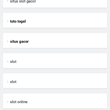
situs slot gacor
toto togel
situs gacor
slot
slot
slot online