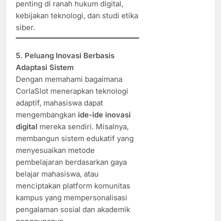
penting di ranah hukum digital,
kebijakan teknologi, dan studi etika
siber.
5. Peluang Inovasi Berbasis
Adaptasi Sistem
Dengan memahami bagaimana
CorlaSlot menerapkan teknologi
adaptif, mahasiswa dapat
mengembangkan
ide-ide inovasi
digital
mereka sendiri. Misalnya,
membangun sistem edukatif yang
menyesuaikan metode
pembelajaran berdasarkan gaya
belajar mahasiswa, atau
menciptakan platform komunitas
kampus yang mempersonalisasi
pengalaman sosial dan akademik