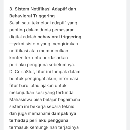
3. Sistem Notifikasi Adaptif dan
Behavioral Triggering
Salah satu teknologi adaptif yang
penting dalam dunia pemasaran
digital adalah
behavioral triggering
—yakni sistem yang mengirimkan
notifikasi atau memunculkan
konten tertentu berdasarkan
perilaku pengguna sebelumnya.
Di CorlaSlot, fitur ini tampak dalam
bentuk pengingat akun, informasi
fitur baru, atau ajakan untuk
melanjutkan sesi yang tertunda.
Mahasiswa bisa belajar bagaimana
sistem ini bekerja secara teknis
dan juga memahami
dampaknya
terhadap perilaku pengguna
,
termasuk kemungkinan terjadinya