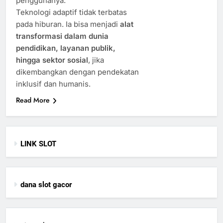
penggunanya.
Teknologi adaptif tidak terbatas
pada hiburan. Ia bisa menjadi
alat
transformasi dalam dunia
pendidikan, layanan publik,
hingga sektor sosial
, jika
dikembangkan dengan pendekatan
inklusif dan humanis.
Read More
LINK SLOT
dana slot gacor