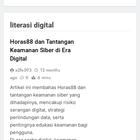
literasi digital
Horas88 dan Tantangan
Keamanan Siber di Era
Digital
a2fe593
12 months
ago
0
6 mins
Artikel ini membahas Horas88 dan
tantangan keamanan siber yang
dihadapinya, mencakup risiko
serangan digital, strategi
perlindungan data, serta
pentingnya edukasi keamanan bagi
pengguna.
Di era serba digital, keamanan