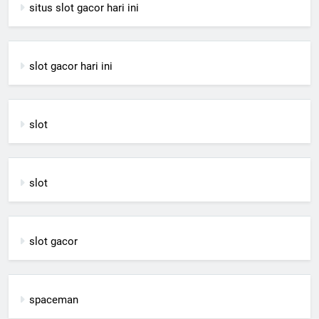
situs slot gacor hari ini
slot gacor hari ini
slot
slot
slot gacor
spaceman