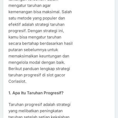
mengatur taruhan agar
kemenangan bisa maksimal. Salah
satu metode yang populer dan
efektif adalah strategi taruhan
progresif. Dengan strategi ini,
kamu bisa mengatur taruhan
secara bertahap berdasarkan hasil
putaran sebelumnya untuk
memaksimalkan keuntungan dan
mengelola modal dengan baik.
Berikut panduan lengkap strategi
taruhan progresif di slot gacor
Corlaslot.
1. Apa Itu Taruhan Progresif?
Taruhan progresif adalah strategi
yang melibatkan peningkatan
taruhan setelah setiap kekalahan