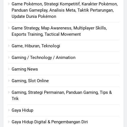
Game Pokémon, Strategi Kompetitif, Karakter Pokémon,
Panduan Gameplay, Analisis Meta, Taktik Pertarungan,
Update Dunia Pokémon
Game Strategy, Map Awareness, Multiplayer Skills,
Esports Training, Tactical Movement
Game, Hiburan, Teknologi
Gaming / Technology / Animation
Gaming News
Gaming, Slot Online
Gaming, Strategi Permainan, Panduan Gaming, Tips &
Trik
Gaya Hidup
Gaya Hidup Digital & Pengembangan Diri