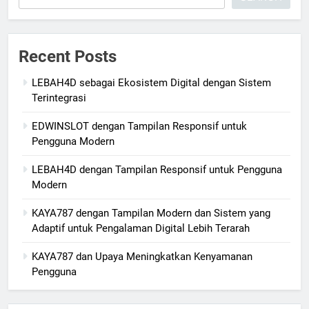
Recent Posts
LEBAH4D sebagai Ekosistem Digital dengan Sistem
Terintegrasi
EDWINSLOT dengan Tampilan Responsif untuk
Pengguna Modern
LEBAH4D dengan Tampilan Responsif untuk Pengguna
Modern
KAYA787 dengan Tampilan Modern dan Sistem yang
Adaptif untuk Pengalaman Digital Lebih Terarah
KAYA787 dan Upaya Meningkatkan Kenyamanan
Pengguna