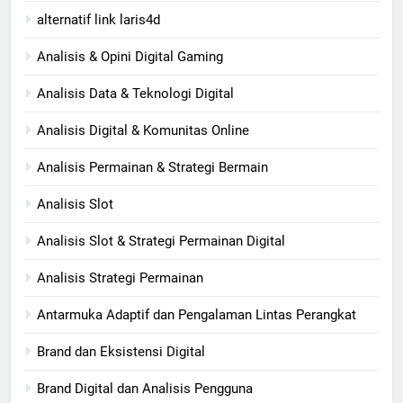
alternatif link laris4d
Analisis & Opini Digital Gaming
Analisis Data & Teknologi Digital
Analisis Digital & Komunitas Online
Analisis Permainan & Strategi Bermain
Analisis Slot
Analisis Slot & Strategi Permainan Digital
Analisis Strategi Permainan
Antarmuka Adaptif dan Pengalaman Lintas Perangkat
Brand dan Eksistensi Digital
Brand Digital dan Analisis Pengguna