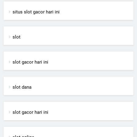
situs slot gacor hari ini
slot
slot gacor hari ini
slot dana
slot gacor hari ini