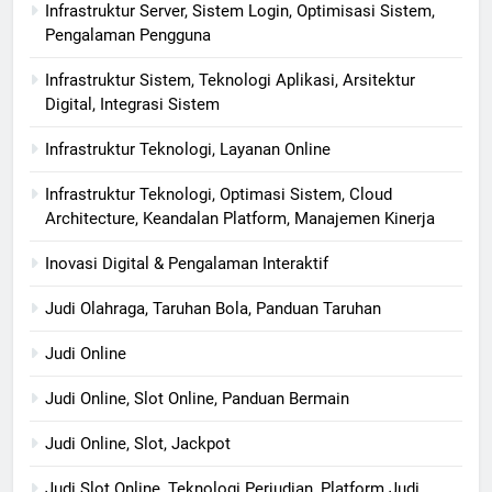
Infrastruktur Server, Sistem Login, Optimisasi Sistem,
Pengalaman Pengguna
Infrastruktur Sistem, Teknologi Aplikasi, Arsitektur
Digital, Integrasi Sistem
Infrastruktur Teknologi, Layanan Online
Infrastruktur Teknologi, Optimasi Sistem, Cloud
Architecture, Keandalan Platform, Manajemen Kinerja
Inovasi Digital & Pengalaman Interaktif
Judi Olahraga, Taruhan Bola, Panduan Taruhan
Judi Online
Judi Online, Slot Online, Panduan Bermain
Judi Online, Slot, Jackpot
Judi Slot Online, Teknologi Perjudian, Platform Judi