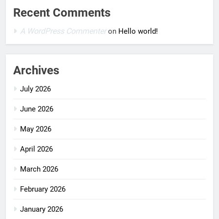
Recent Comments
A WordPress Commenter
on
Hello world!
Archives
July 2026
June 2026
May 2026
April 2026
March 2026
February 2026
January 2026