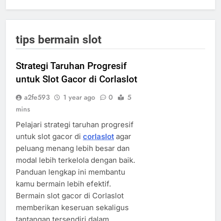
tips bermain slot
Strategi Taruhan Progresif
untuk Slot Gacor di Corlaslot
a2fe593
1 year ago
0
5
mins
Pelajari strategi taruhan progresif
untuk slot gacor di
corlaslot
agar
peluang menang lebih besar dan
modal lebih terkelola dengan baik.
Panduan lengkap ini membantu
kamu bermain lebih efektif.
Bermain slot gacor di Corlaslot
memberikan keseruan sekaligus
tantangan tersendiri dalam