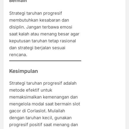
Bermain
Strategi taruhan progresif
membutuhkan kesabaran dan
disiplin. Jangan terbawa emosi
saat kalah atau menang besar agar
keputusan taruhan tetap rasional
dan strategi berjalan sesuai
rencana.
Kesimpulan
Strategi taruhan progresif adalah
metode efektif untuk
memaksimalkan kemenangan dan
mengelola modal saat bermain slot
gacor di Corlaslot. Mulailah
dengan taruhan kecil, gunakan
progresif positif saat menang dan