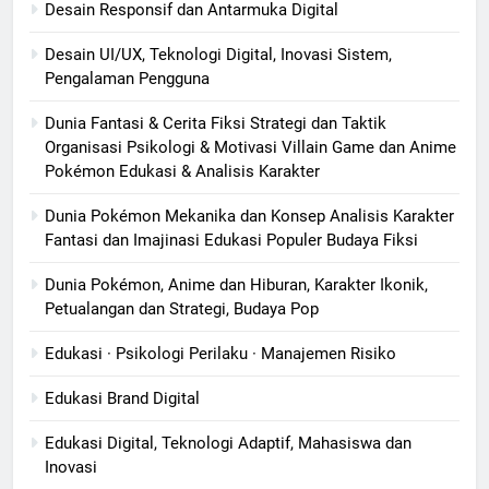
Desain Responsif dan Antarmuka Digital
Desain UI/UX, Teknologi Digital, Inovasi Sistem,
Pengalaman Pengguna
Dunia Fantasi & Cerita Fiksi Strategi dan Taktik
Organisasi Psikologi & Motivasi Villain Game dan Anime
Pokémon Edukasi & Analisis Karakter
Dunia Pokémon Mekanika dan Konsep Analisis Karakter
Fantasi dan Imajinasi Edukasi Populer Budaya Fiksi
Dunia Pokémon, Anime dan Hiburan, Karakter Ikonik,
Petualangan dan Strategi, Budaya Pop
Edukasi · Psikologi Perilaku · Manajemen Risiko
Edukasi Brand Digital
Edukasi Digital, Teknologi Adaptif, Mahasiswa dan
Inovasi