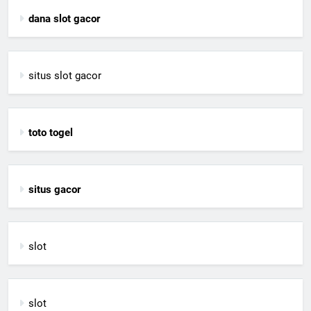
dana slot gacor
situs slot gacor
toto togel
situs gacor
slot
slot