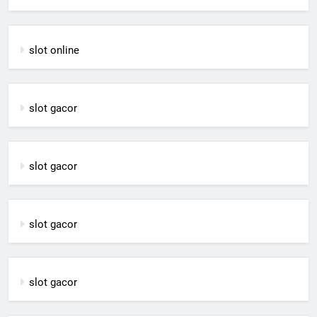
slot online
slot gacor
slot gacor
slot gacor
slot gacor