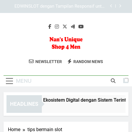
Skip
LEBAH4D dengan Tampilan Responsif untuk
to
Pengguna Modern
content
KAYA787 dengan Tampilan Modern dan Sistem
yang Adaptif untuk Pengalaman Digital Lebih
Terarah
LEBAH4D sebagai Ekosistem Digital dengan
Sistem Terintegrasi
EDWINSLOT dengan Tampilan Responsif untuk
Pengguna Modern
Nan's Unique
Dapatkan Produk Fashion Pria Terbaik
LEBAH4D dengan Tampilan Responsif untuk
NEWSLETTER
RANDOM NEWS
Pengguna Modern
Shop 4 Men
Di Nans Unique Shop 4 Men. Tampil
KAYA787 dengan Tampilan Modern dan Sistem
Stylish Dengan Koleksi Terbaru Kami.
yang Adaptif untuk Pengalaman Digital Lebih
MENU
Terarah
BAH4D sebagai Ekosistem Digital dengan Sistem Terintegrasi
HEADLINES
Weeks Ago
Home
tips bermain slot