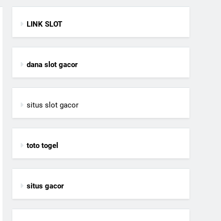
LINK SLOT
dana slot gacor
situs slot gacor
toto togel
situs gacor