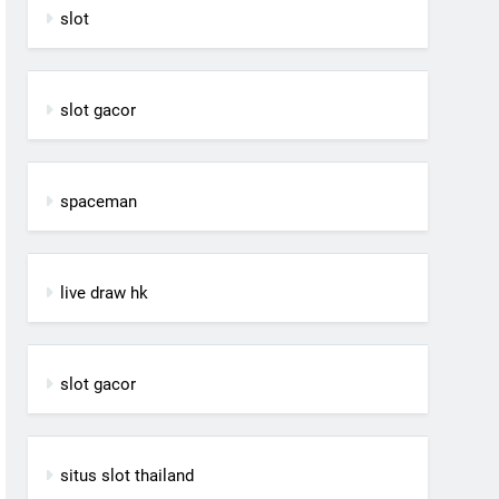
slot
slot gacor
spaceman
live draw hk
slot gacor
situs slot thailand