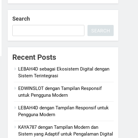
Search
SEARCH
Recent Posts
LEBAH4D sebagai Ekosistem Digital dengan
Sistem Terintegrasi
EDWINSLOT dengan Tampilan Responsif
untuk Pengguna Modern
LEBAH4D dengan Tampilan Responsif untuk
Pengguna Modern
KAYA787 dengan Tampilan Modern dan
Sistem yang Adaptif untuk Pengalaman Digital