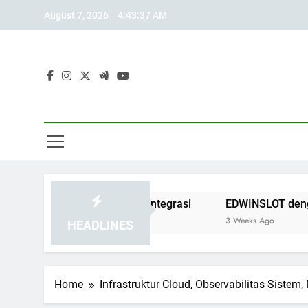
Skip
August 7, 2026
4:43:38 AM
to
content
Nan
Dapatkan P
engan Sistem Terintegrasi
EDWINSLOT dengan Tampilan
3 Weeks Ago
HEADLINES
Home
Infrastruktur Cloud, Observabilitas Siste