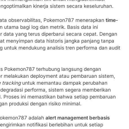
goptimalkan kinerja sistem secara keseluruhan.
data observabilitas, Pokemon787 menerapkan
time-
utama bagi log dan metrik. Basis data ini
data yang terus diperbarui secara cepat. Dengan
at menyimpan data historis jangka panjang tanpa
g untuk mendukung analisis tren performa dan audit
litas Pokemon787 terhubung langsung dengan
oper melakukan deployment atau pembaruan sistem,
 tracking
untuk memantau dampak perubahan
di degradasi performa, sistem segera memberikan
nal. Proses ini memastikan bahwa setiap pembaruan
gan produksi dengan risiko minimal.
n Pokemon787 adalah
alert management berbasis
mengirimkan notifikasi berlebihan untuk setiap