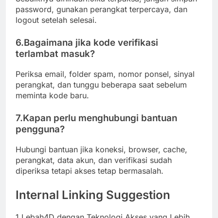
password, gunakan perangkat terpercaya, dan
logout setelah selesai.
6.Bagaimana jika kode verifikasi
terlambat masuk?
Periksa email, folder spam, nomor ponsel, sinyal
perangkat, dan tunggu beberapa saat sebelum
meminta kode baru.
7.Kapan perlu menghubungi bantuan
pengguna?
Hubungi bantuan jika koneksi, browser, cache,
perangkat, data akun, dan verifikasi sudah
diperiksa tetapi akses tetap bermasalah.
Internal Linking Suggestion
1.Lebah4D dengan Teknologi Akses yang Lebih