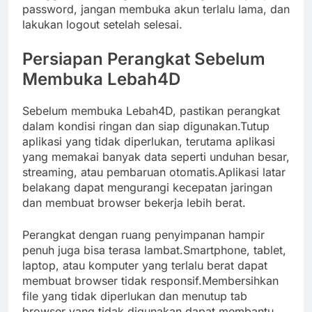
password, jangan membuka akun terlalu lama, dan
lakukan logout setelah selesai.
Persiapan Perangkat Sebelum
Membuka Lebah4D
Sebelum membuka Lebah4D, pastikan perangkat
dalam kondisi ringan dan siap digunakan.Tutup
aplikasi yang tidak diperlukan, terutama aplikasi
yang memakai banyak data seperti unduhan besar,
streaming, atau pembaruan otomatis.Aplikasi latar
belakang dapat mengurangi kecepatan jaringan
dan membuat browser bekerja lebih berat.
Perangkat dengan ruang penyimpanan hampir
penuh juga bisa terasa lambat.Smartphone, tablet,
laptop, atau komputer yang terlalu berat dapat
membuat browser tidak responsif.Membersihkan
file yang tidak diperlukan dan menutup tab
browser yang tidak digunakan dapat membantu