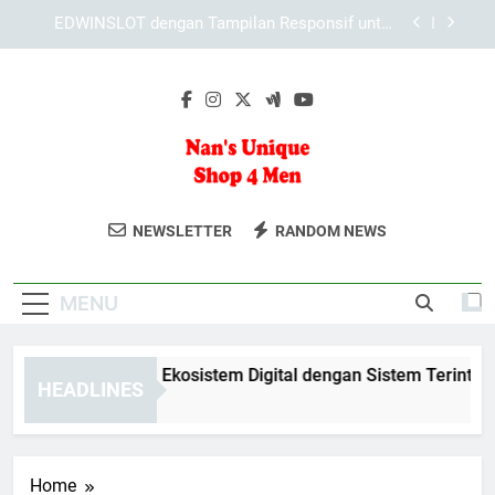
Skip
LEBAH4D dengan Tampilan Responsif untuk
to
Pengguna Modern
content
KAYA787 dengan Tampilan Modern dan Sistem
yang Adaptif untuk Pengalaman Digital Lebih
Terarah
LEBAH4D sebagai Ekosistem Digital dengan
Sistem Terintegrasi
EDWINSLOT dengan Tampilan Responsif untuk
Pengguna Modern
Nan's Unique
Dapatkan Produk Fashion Pria Terbaik
LEBAH4D dengan Tampilan Responsif untuk
NEWSLETTER
RANDOM NEWS
Pengguna Modern
Shop 4 Men
Di Nans Unique Shop 4 Men. Tampil
KAYA787 dengan Tampilan Modern dan Sistem
Stylish Dengan Koleksi Terbaru Kami.
yang Adaptif untuk Pengalaman Digital Lebih
MENU
Terarah
EBAH4D sebagai Ekosistem Digital dengan Sistem Terintegras
HEADLINES
 Weeks Ago
Home