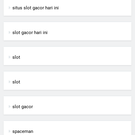
situs slot gacor hari ini
slot gacor hari ini
slot
slot
slot gacor
spaceman