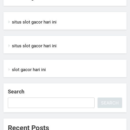
situs slot gacor hari ini
situs slot gacor hari ini
slot gacor hari ini
Search
SEARCH
Recent Posts