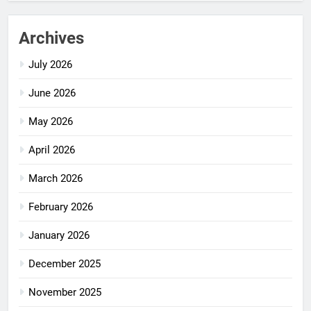
Archives
July 2026
June 2026
May 2026
April 2026
March 2026
February 2026
January 2026
December 2025
November 2025