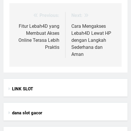
Previous:
Next:
Post
navigation
Fitur Lebah4D yang
Cara Mengakses
Membuat Akses
Lebah4D Lewat HP
Online Terasa Lebih
dengan Langkah
Praktis
Sederhana dan
Aman
LINK SLOT
dana slot gacor