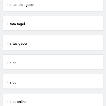
situs slot gacor
toto togel
situs gacor
slot
slot
slot online